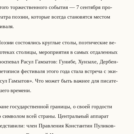
того тор­же­ствен­но­го со­бы­тия — 7 сен­тяб­ря про­
т­ра по­эзии, ко­то­рые все­гда ста­но­вят­ся ме­стом
­ва­ля.
­эзии со­сто­ялись круг­лые столы, по­эти­че­ские ве­
о­те­ках сто­ли­цы, ме­ро­при­ятия в самых от­да­лен­ных
ос­пе­вал Расул Гам­за­тов: Гу­ни­бе, Хун­за­хе, Дер­бен­
е­то­пи­си фе­сти­ва­ля этого года стала встре­ча с эки­
 «Расул Гамзатов». Что может быть важ­нее для пи­са­те­
ше­го вре­ме­ни.
ане го­су­дар­ствен­ной гра­ни­цы, о своей гор­до­сти
о сим­во­лом всей стра­ны. Цен­тральный ап­па­рат
ед­ста­ви­ли: член Прав­ле­ния Кон­стан­тин Пу­ли­ков­