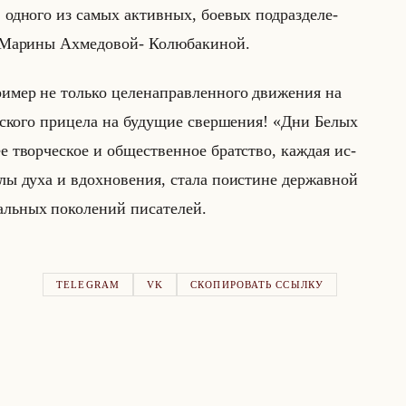
 од­но­го из самых ак­тив­ных, бо­евых под­раз­де­ле­
Ма­ри­ны Ах­ме­до­вой- Ко­лю­ба­ки­ной.
ри­мер не только це­ле­на­прав­лен­но­го дви­же­ния на
че­ско­го при­це­ла на бу­ду­щие свер­ше­ния! «Дни Белых
 твор­че­ское и об­ще­ствен­ное брат­ство, каж­дая ис­
лы духа и вдох­но­ве­ния, стала по­ист­ине дер­жав­ной
льных по­ко­ле­ний пи­са­те­лей.
TELEGRAM
VK
СКОПИРОВАТЬ ССЫЛКУ