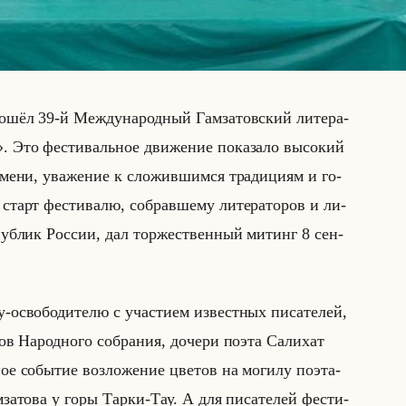
­шёл 39-й Меж­ду­на­род­ный Гам­за­тов­ский ли­те­ра­
Это фе­сти­вальное дви­же­ние по­ка­за­ло вы­со­кий
ме­ни, ува­же­ние к сло­жив­шим­ся тра­ди­ци­ям и го­
тарт фе­сти­ва­лю, со­брав­ше­му ли­те­ра­то­ров и ли­
с­пуб­лик Рос­сии, дал тор­же­ствен­ный ми­тинг 8 сен­
-осво­бо­ди­те­лю с уча­сти­ем из­вест­ных пи­са­те­лей,
тов На­род­но­го со­бра­ния, до­че­ри поэта Са­ли­хат
ное со­бы­тие воз­ло­же­ние цве­тов на мо­ги­лу поэта-
ам­за­то­ва у горы Тарки-Тау. А для пи­са­те­лей фе­сти­