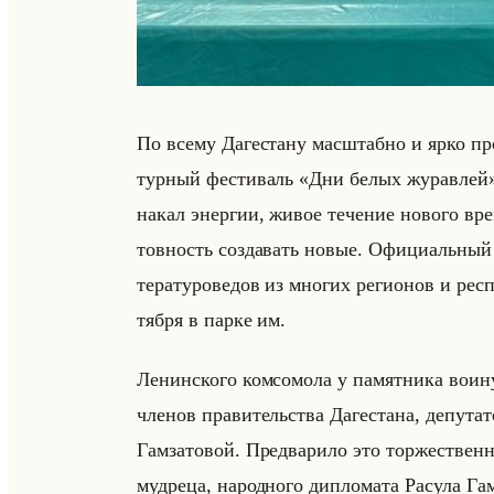
По всему Да­ге­ста­ну мас­штаб­но и ярко про
тур­ный фе­сти­валь «Дни белых журавлей». 
накал энер­гии, живое те­че­ние но­во­го вре­
тов­ность со­зда­вать новые. Офи­ци­альный с
те­ра­ту­ро­ве­дов из мно­гих ре­ги­онов и ре
тяб­ря в парке им.
Ле­нин­ско­го ком­со­мо­ла у па­мят­ни­ка воину
чле­нов пра­ви­тельства Да­ге­ста­на, де­пу­та­
Гам­за­то­вой. Пред­ва­ри­ло это тор­же­ствен­
муд­ре­ца, на­род­но­го ди­пло­ма­та Ра­су­ла Г