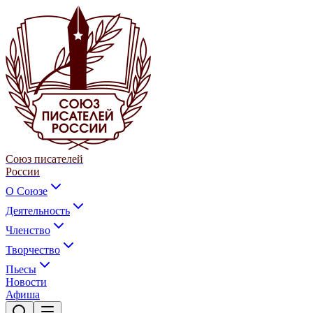
Союз писателей
России
О Союзе
Деятельность
Членство
Творчество
Пьесы
Новости
Афиша