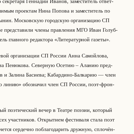
 сек­ре­та­ря Ген­на­дий Ива­нов, за­ме­сти­тель от­вет­
а­чи­мым про­ек­там Нина По­по­ва и за­ме­сти­тель по
ты­нин. Мос­ков­скую го­род­скую ор­га­ни­за­цию СП
ние пред­ста­ви­ли члены прав­ле­ния МГО Иван Го­луб­
­тель глав­но­го ре­дак­то­ра «Литературной газеты».
­евой ор­га­ни­за­ции СП Рос­сии Анна Са­мойло­ва,
на Пе­ню­ко­ва. Се­вер­ную Осе­тию – Ала­нию пред­
в и За­ли­на Ба­си­ева; Ка­бар­ди­но-Бал­ка­рию — член
ую линию» обо­зна­чил член СП Рос­сии, поэт-фрон­
ный по­эти­че­ский вечер в Те­ат­ре по­эзии, ко­то­рый
сех участ­ни­ков. От­кры­ти­ем фе­сти­ва­ля стала поэт
чет­ся сер­деч­но по­бла­го­да­рить друж­ную, спло­чён­