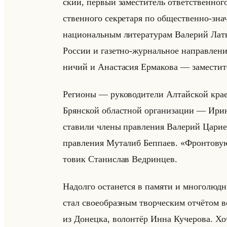
ский, пер­вый за­ме­сти­тель от­вет­ствен­но­го
ствен­но­го сек­ре­та­ря по об­ще­ствен­но-зн
на­ци­ональным ли­те­ра­ту­рам Ва­ле­рий Ла­
Рос­сии и га­зет­но-жур­нальное на­прав­ле­
ни­чий и Ана­ста­сия Ер­ма­ко­ва — за­ме­сти
Ре­ги­оны — ру­ко­во­ди­те­ли Ал­тайской кра
Брян­ской об­ласт­ной ор­га­ни­за­ции — Ири
ста­ви­ли члены прав­ле­ния Ва­ле­рий Ца­ри­е
прав­ле­ния Му­та­либ Беп­па­ев. «Фронтов
то­вик Ста­ни­слав Вед­рин­цев.
На­дол­го оста­нет­ся в па­мя­ти и мно­го­люд­
стал свое­об­раз­ным твор­че­ским от­чё­том в
из До­нец­ка, во­лон­тёр Инна Ку­че­ро­ва. Хо­