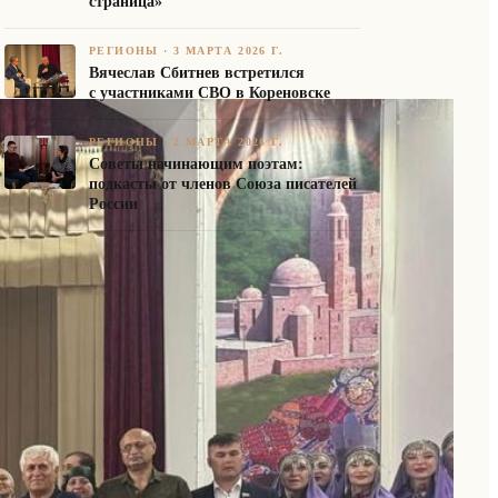
страница»
РЕГИОНЫ
·
3 МАРТА 2026 Г.
Вячеслав Сбитнев встретился
с участниками СВО в Кореновске
РЕГИОНЫ
·
2 МАРТА 2026 Г.
Советы начинающим поэтам:
подкасты от членов Союза писателей
России