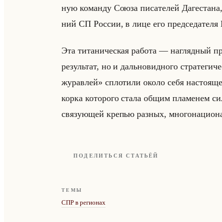
ную ко­ман­ду Союза пи­са­те­лей Да­ге­ста­на,
ний СП Рос­сии, в лице его пред­се­да­те­ля 
Эта ти­та­ни­че­ская ра­бо­та — на­гляд­ный п
ре­зультат, но и дально­вид­но­го стра­те­ги­
журавлей» спло­ти­ли около себя на­сто­ящее
кор­ка ко­то­ро­го стала общим пла­ме­нем си
свя­зу­ющей кре­пью раз­ных, мно­го­на­ци­она
ПОДЕЛИТЬСЯ СТАТЬЁЙ
ТЕМЫ
СПР в регионах