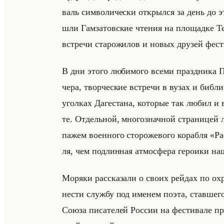
валь сим­во­ли­че­ски от­крыл­ся за день до э
шли Гам­за­тов­ские чте­ния на пло­щад­ке Те­а
встре­чи ста­ро­жи­лов и новых дру­зей фе­сти
В дни этого лю­би­мо­го всеми празд­ни­ка По
че­ра, твор­че­ские встре­чи в вузах и биб­ли
угол­ках Да­ге­ста­на, ко­то­рые так любил и в
те. От­дельной, мно­го­знач­ной стра­ни­цей л
па­жем во­ен­но­го сто­ро­же­во­го ко­раб­ля
ля, чем под­лин­ная ат­мо­сфе­ра ге­ро­ики на­
Мо­ря­ки рас­ска­за­ли о своих рейдах по охр
нести служ­бу под име­нем поэта, став­ше­г
Союза пи­са­те­лей Рос­сии на фе­сти­ва­ле пр