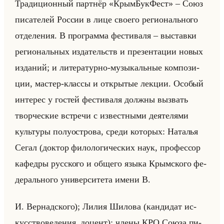
Тра­ди­ци­он­ный парт­нёр «КрымБукФест» – Союз
пи­са­те­лей Рос­сии в лице сво­его ре­ги­онально­го
от­де­ле­ния. В про­грам­ма фе­сти­ва­ля – вы­став­ки
ре­ги­ональных из­да­тельств и пре­зен­та­ции новых
из­да­ний; и ли­те­ра­тур­но-му­зы­кальные ком­по­зи­
ции, ма­стер-клас­сы и от­кры­тые лек­ции. Осо­бый
ин­те­рес у го­стей фе­сти­ва­ля долж­ны вы­звать
твор­че­ские встре­чи с из­вест­ны­ми де­яте­ля­ми
культу­ры по­лу­ост­ро­ва, среди ко­то­рых: На­та­лья
Сегал (док­тор фи­ло­ло­ги­че­ских наук, про­фес­сор
ка­фед­ры рус­ско­го и об­ще­го языка Крым­ско­го фе­
де­рально­го уни­вер­си­те­та имени В.
И. Вер­над­ско­го); Лилия Ши­ло­ва (кан­ди­дат ис­
кус­ство­ве­де­ния, до­цент); члены КРО Союза пи­