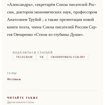
«Александръ», сек­ре­та­рём Союза пи­са­те­лей Рос­
сии, док­то­ром эко­но­ми­че­ских наук, про­фес­со­ром
Ана­то­ли­ем Тру­бой ; а также пре­зен­та­ция новой
книги поэта, члена Союза пи­са­те­лей Рос­сии Сер­
гея Ов­ча­рен­ко «Стихи из глубины Души».
ПОДЕЛИТЬСЯ СТАТЬЁЙ
TELEGRAM
VK
СКОПИРОВАТЬ ССЫЛКУ
ТЕМЫ
Фестиваль
ЧИТАЙТЕ ТАКЖЕ
Другие новости Союза