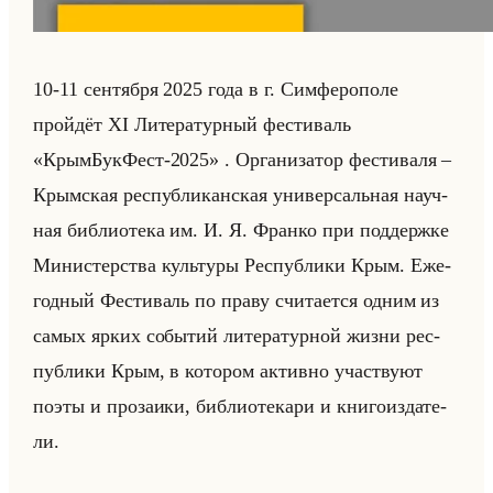
10-11 сен­тяб­ря 2025 года в г. Сим­фе­ро­по­ле
пройдёт XI Ли­те­ра­тур­ный фе­сти­валь
«КрымБукФест-2025» . Ор­га­ни­за­тор фе­сти­ва­ля –
Крым­ская рес­пуб­ли­кан­ская уни­вер­сальная на­уч­
ная биб­лио­те­ка им. И. Я. Фран­ко при под­держ­ке
Ми­ни­стер­ства культу­ры Рес­пуб­ли­ки Крым. Еже­
год­ный Фе­сти­валь по праву счи­та­ет­ся одним из
самых ярких со­бы­тий ли­те­ра­тур­ной жизни рес­
пуб­ли­ки Крым, в ко­то­ром ак­тив­но участ­ву­ют
поэты и про­за­ики, биб­лио­те­ка­ри и кни­го­из­да­те­
ли.