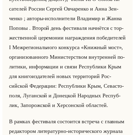
са­те­лей Рос­сии Сер­гей Ов­ча­рен­ко и Анна Зен­
чен­ко ; ав­то­ры-ис­пол­ни­те­ли Вла­ди­мир и Жанна
По­по­вы . Вто­рой день фе­сти­ва­ля нач­нёт­ся с тор­
же­ствен­ной це­ре­мо­нии на­граж­де­ния по­бе­ди­те­лей
I Меж­ре­ги­онально­го кон­кур­са «Книжный мост»,
ор­га­ни­зо­ван­но­го Ми­ни­стер­ством внут­рен­ней по­
ли­ти­ки, ин­фор­ма­ции и связи Рес­пуб­ли­ки Крым
для кни­го­из­да­те­лей новых тер­ри­то­рий Рос­
сийской Фе­де­ра­ции: Рес­пуб­ли­ки Крым, Се­ва­сто­
по­ля, Лу­ган­ской и До­нец­кой На­род­ных Рес­пуб­
лик, За­по­рож­ской и Хер­сон­ской об­ла­стей.
В рам­ках фе­сти­ва­ля со­сто­ит­ся встре­ча с глав­ным
ре­дак­то­ром ли­те­ра­тур­но-ис­то­ри­че­ско­го жур­на­ла