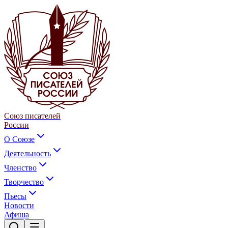
Союз писателей
России
О Союзе
Деятельность
Членство
Творчество
Пьесы
Новости
Афиша