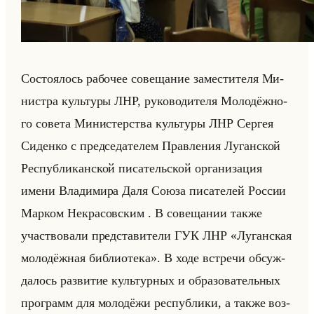
Со­сто­ялось ра­бо­чее со­ве­ща­ние за­ме­сти­те­ля Ми­
ни­стра культу­ры ЛНР, ру­ко­во­ди­те­ля Мо­ло­дёж­но­
го со­ве­та Ми­ни­стер­ства культу­ры ЛНР Сер­гея
Си­ден­ко с пред­се­да­те­лем Прав­ле­ния Лу­ган­ской
Рес­пуб­ли­кан­ской пи­са­тельской ор­га­ни­за­ция
имени Вла­ди­ми­ра Даля Союза пи­са­те­лей Рос­сии
Мар­ком Некра­сов­ским . В со­ве­ща­нии также
участ­во­ва­ли пред­ста­ви­те­ли ГУК ЛНР «Луганская
молодёжная библиотека». В ходе встре­чи об­суж­
да­лось раз­ви­тие культур­ных и об­ра­зо­ва­тельных
про­грамм для мо­ло­дё­жи рес­пуб­ли­ки, а также воз­