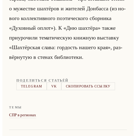
о му­же­стве шах­тё­ров и жи­те­лей Дон­бас­са (из но­
во­го кол­лек­тив­но­го по­эти­че­ско­го сбор­ни­ка
«Духовный оплот»). К «Дню шахтёра» также
при­уро­чи­ли те­ма­ти­че­скую книж­ную вы­став­ку
«Шахтёрская слава: гордость нашего края», раз­
вёр­ну­тую в сте­нах биб­лио­те­ки.
ПОДЕЛИТЬСЯ СТАТЬЁЙ
TELEGRAM
VK
СКОПИРОВАТЬ ССЫЛКУ
ТЕМЫ
СПР в регионах