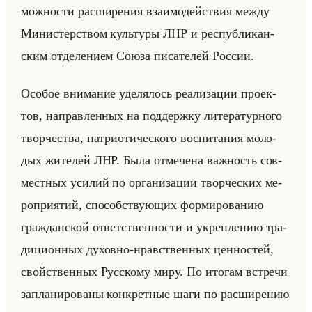
мож­но­сти рас­ши­ре­ния вза­имо­действия между
Ми­ни­стер­ством культу­ры ЛНР и рес­пуб­ли­кан­
ским от­де­ле­ни­ем Союза пи­са­те­лей Рос­сии.
Осо­бое вни­ма­ние уде­ля­лось ре­али­за­ции про­ек­
тов, на­прав­лен­ных на под­держ­ку ли­те­ра­тур­но­го
твор­че­ства, пат­ри­оти­че­ско­го вос­пи­та­ния мо­ло­
дых жи­те­лей ЛНР. Была от­ме­че­на важ­ность сов­
мест­ных уси­лий по ор­га­ни­за­ции твор­че­ских ме­
ро­при­ятий, спо­соб­ству­ющих фор­ми­ро­ва­нию
граж­дан­ской от­вет­ствен­но­сти и укреп­ле­нию тра­
ди­ци­он­ных ду­хов­но-нрав­ствен­ных цен­но­стей,
свойствен­ных Рус­ско­му миру. По ито­гам встре­чи
за­пла­ни­ро­ва­ны кон­крет­ные шаги по рас­ши­ре­нию