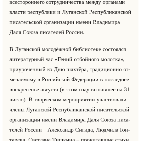
все­сто­рон­не­го со­труд­ни­че­ства между ор­га­на­ми
вла­сти рес­пуб­ли­ки и Лу­ган­ской Рес­пуб­ли­кан­ской
пи­са­тельской ор­га­ни­за­ции имени Вла­ди­ми­ра
Даля Союза пи­са­те­лей Рос­сии.
В Лу­ган­ской мо­ло­дёж­ной биб­лио­те­ке со­сто­ял­ся
ли­те­ра­тур­ный час «Гений отбойного молотка»,
при­уро­чен­ный ко Дню шах­тё­ра, тра­ди­ци­он­но от­
ме­ча­емо­му в Рос­сийской Фе­де­ра­ции в по­след­нее
вос­кре­се­нье ав­гу­ста (в этом году вы­пав­шее на 31
число). В твор­че­ском ме­ро­при­ятии участ­во­ва­ли
члены Лу­ган­ской Рес­пуб­ли­кан­ской пи­са­тельской
ор­га­ни­за­ции имени Вла­ди­ми­ра Даля Союза пи­са­
те­лей Рос­сии – Алек­сандр Си­ги­да, Люд­ми­ла Гон­
та­ре­ва, Свет­ла­на Тиш­ки­на – про­чи­тав­шие стихи