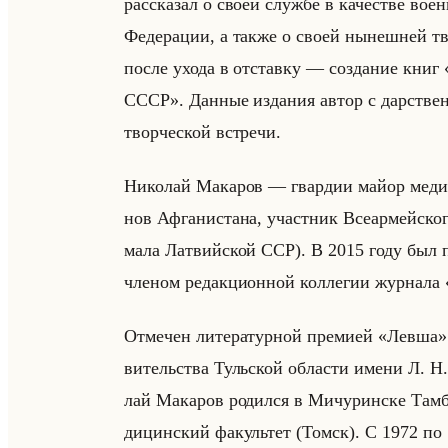
рас­ска­зал о своей служ­бе в ка­че­стве во­
Фе­де­ра­ции, а также о своей ны­неш­ней твор­
после ухода в от­став­ку — со­зда­ние к
СССР». Дан­ные из­да­ния автор с дар­ствен­
твор­че­ской встре­чи.
Ни­ко­лай Ма­ка­ров — гвар­дии майор ме­ди­
нов Аф­га­ни­ста­на, участ­ник Все­ар­мейско­г
ма­ла Лат­вийской ССР). В 2015 году был при
чле­ном ре­дак­ци­он­ной кол­ле­гии жур­на­
От­ме­чен ли­те­ра­тур­ной пре­ми­ей «Левша»
ви­тельства Тульской об­ла­сти имени Л. Н. 
лай Ма­ка­ров ро­дил­ся в Ми­чу­рин­ске Там­
ди­цин­ский фа­культет (Томск). С 1972 по 