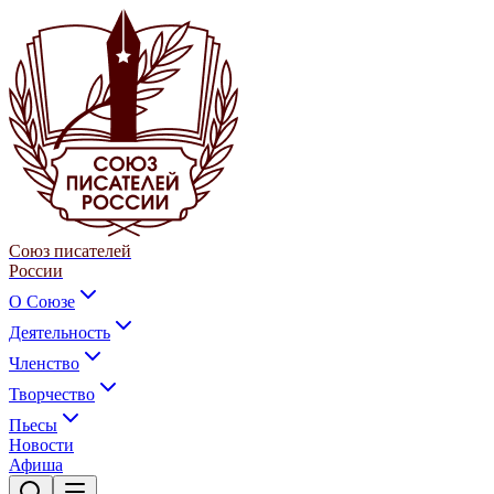
Союз писателей
России
О Союзе
Деятельность
Членство
Творчество
Пьесы
Новости
Афиша