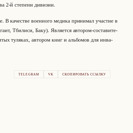
ва 2-й сте­пе­ни ди­ви­зии.
В ка­че­стве во­ен­но­го ме­ди­ка при­ни­мал уча­стие в
га­ит, Тби­ли­си, Баку). Яв­ля­ет­ся ав­то­ром-со­ста­ви­те­
и­тых ту­ля­ках, ав­то­ром книг и альбо­мов для ин­ва­
TELEGRAM
VK
СКОПИРОВАТЬ ССЫЛКУ