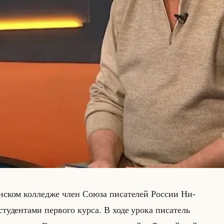
ин­ском кол­ле­дже член Союза пи­са­те­лей Рос­сии Ни­
ту­ден­та­ми пер­во­го курса. В ходе урока пи­са­тель