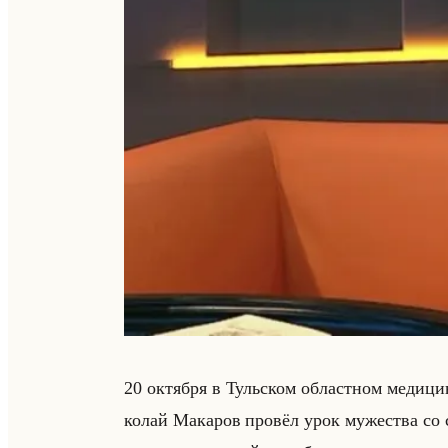
20 ок­тяб­ря в Тульском об­ласт­ном ме­ди­ц
ко­лай Ма­ка­ров про­вёл урок му­же­ства со с