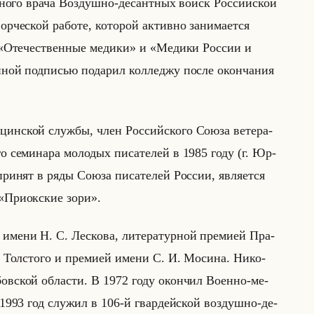
ен­но­го врача Воз­душ­но-де­сант­ных войск Рос­сийской
че­ской ра­бо­те, ко­то­рой ак­тив­но за­ни­ма­ет­ся
ниг «Отечественные медики» и «Медики России и
ной под­пи­сью по­да­рил кол­ле­джу после окон­ча­ния
цин­ской служ­бы, член Рос­сийско­го Союза ве­те­ра­
о се­ми­на­ра мо­ло­дых пи­са­те­лей в 1985 году (г. Юр­
­нят в ряды Союза пи­са­те­лей Рос­сии, яв­ля­ет­ся
ла «Приокские зори».
 имени Н. С. Лес­ко­ва, ли­те­ра­тур­ной пре­ми­ей Пра­
Тол­сто­го и пре­ми­ей имени С. И. Мо­си­на. Ни­ко­
бов­ской об­ла­сти. В 1972 году окон­чил Во­ен­но-ме­
1993 год слу­жил в 106-й гвар­дейской воз­душ­но-де­