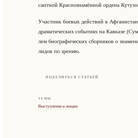
сант­ной Крас­но­зна­мён­ной ор­де­на Ку­ту­зо­
Участ­ник бо­евых действий в Аф­га­ни­стане. 
дра­ма­ти­че­ских со­бы­ти­ях на Кав­ка­зе (Сум­
лем био­гра­фи­че­ских сбор­ни­ков о зна­ме­н
ли­дов по зре­нию.
ПОДЕЛИТЬСЯ СТАТЬЁЙ
ТЕМЫ
Выступления и лекции