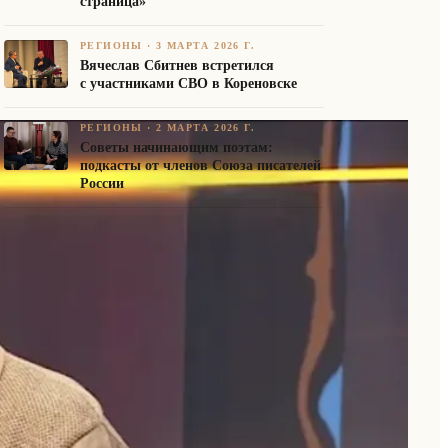
страница»
РЕГИОНЫ
·
3 МАРТА 2026 Г.
Вячеслав Сбитнев встретился
с участниками СВО в Кореновске
РЕГИОНЫ
·
2 МАРТА 2026 Г.
Советы начинающим поэтам:
подкасты от членов Союза писателей
России