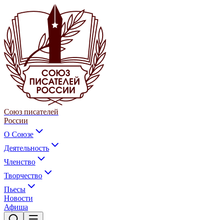
Союз писателей
России
О Союзе
Деятельность
Членство
Творчество
Пьесы
Новости
Афиша