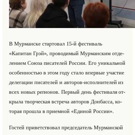
В Мур­ман­ске стар­то­вал 15-й фе­сти­валь
«Капитан Грэй», про­во­ди­мый Мур­ман­ским от­де­
ле­ни­ем Союза пи­са­те­лей Рос­сии. Его уни­кальной
осо­бен­но­стью в этом году стало впер­вые уча­стие
де­ле­га­ции пи­са­те­лей и ав­то­ров-ис­пол­ни­те­лей из
всех новых ре­ги­онов. Пер­вый день фе­сти­ва­ля от­
кры­ла твор­че­ская встре­ча ав­то­ров Дон­бас­са, ко­
то­рая про­шла в при­ем­ной «Единой России».
Го­стей при­вет­ство­вал пред­се­да­тель Мур­ман­ской