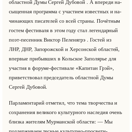
об­ласт­ной Думы Сер­гей Ду­бо­вой . А впе­ре­ди на­
сы­щен­ная про­грам­ма с уча­сти­ем из­вест­ных и на­
чи­на­ющих пи­са­те­лей со всей стра­ны. По­чёт­ным
го­стем фе­сти­ва­ля в этом году стал ле­ген­дар­ный
поэт-пе­сен­ник Вик­тор Пе­ле­ня­грэ . Го­стей из
ЛНР, ДНР, За­по­рож­ской и Хер­сон­ской об­ла­стей,
впер­вые при­быв­ших в Кольское За­по­ля­рье для
уча­стия в фо­ру­ме-фе­сти­ва­ле «Капитан Грэй»,
при­вет­ство­вал пред­се­да­тель об­ласт­ной Думы
Сер­гей Ду­бо­вой.
Пар­ла­мен­та­рий от­ме­тил, что тема твор­че­ства и
со­хра­не­ния ве­ли­ко­го культур­но­го на­сле­дия очень
близ­ка жи­те­лям Мур­ман­ской об­ла­сти: — Мы
под­дер­жи­ва­ем тес­ные культур­но-про­све­ти­