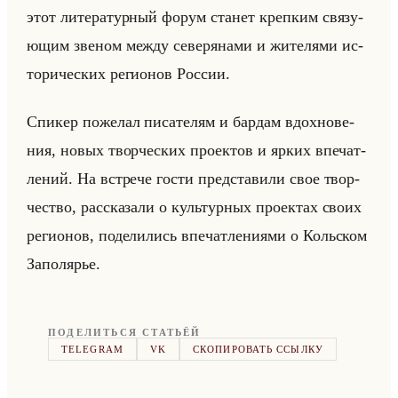
этот ли­те­ра­тур­ный форум ста­нет креп­ким свя­зу­
ющим зве­ном между се­ве­ря­на­ми и жи­те­ля­ми ис­
то­ри­че­ских ре­ги­онов Рос­сии.
Спи­кер по­же­лал пи­са­те­лям и бар­дам вдох­но­ве­
ния, новых твор­че­ских про­ек­тов и ярких впе­чат­
ле­ний. На встре­че гости пред­ста­ви­ли свое твор­
че­ство, рас­ска­за­ли о культур­ных про­ек­тах своих
ре­ги­онов, по­де­ли­лись впе­чат­ле­ни­ями о Кольском
За­по­ля­рье.
ПОДЕЛИТЬСЯ СТАТЬЁЙ
TELEGRAM
VK
СКОПИРОВАТЬ ССЫЛКУ