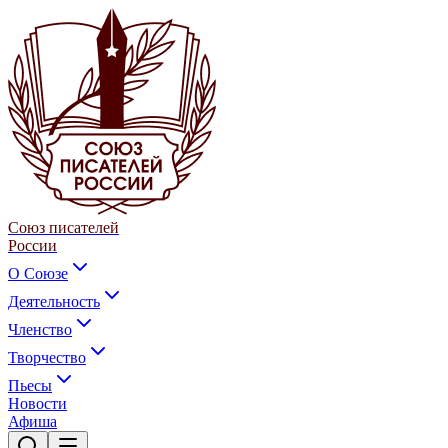
Союз писателей
России
О Союзе
Деятельность
Членство
Творчество
Пьесы
Новости
Афиша