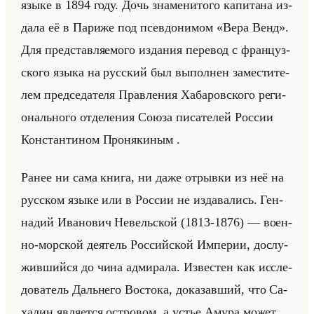
языке в 1894 году. Дочь зна­ме­ни­то­го ка­пи­та­на из­
да­ла её в Па­ри­же под псев­до­ни­мом «Вера Венд».
Для пред­став­ля­емо­го из­да­ния пе­ре­вод с фран­цуз­
ско­го языка на рус­ский был вы­пол­нен за­ме­сти­те­
лем пред­се­да­те­ля Прав­ле­ния Ха­ба­ров­ско­го ре­ги­
онально­го от­де­ле­ния Союза пи­са­те­лей Рос­сии
Кон­стан­ти­ном Про­ня­ки­ным .
Ранее ни сама книга, ни даже от­рыв­ки из неё на
рус­ском языке или в Рос­сии не из­да­ва­лись. Ген­
на­дий Ива­но­вич Невельской (1813-1876) — во­ен­
но-мор­ской де­ятель Рос­сийской Им­пе­рии, до­слу­
жив­шийся до чина ад­ми­ра­ла. Из­ве­стен как ис­сле­
до­ва­тель Дальне­го Во­сто­ка, до­ка­зав­ший, что Са­
ха­лин яв­ля­ет­ся ост­ро­вом, а устье Амура может