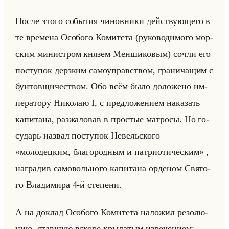
После этого со­бы­тия чи­нов­ни­ки действу­юще­го в
те вре­ме­на Осо­бо­го Ко­ми­те­та (ру­ко­во­ди­мо­го мор­
ским ми­ни­стром кня­зем Мен­ши­ко­вым) сочли его
по­сту­пок дерз­ким са­мо­управ­ством, гра­ни­ча­щим с
бун­тов­щи­че­ством. Обо всём было до­ло­же­но им­
пе­ра­то­ру Ни­ко­лаю I, с пред­ло­же­ни­ем на­ка­зать
ка­пи­та­на, раз­жа­ло­вав в про­стые мат­ро­сы. Но го­
су­дарь на­звал по­сту­пок Невельско­го
«молодецким, благородным и патриотическим» ,
на­гра­див са­мо­вольно­го ка­пи­та­на ор­де­ном Свя­то­
го Вла­ди­ми­ра 4-й сте­пе­ни.
А на до­клад Осо­бо­го Ко­ми­те­та на­ло­жил ре­зо­лю­
цию, став­шую вско­ре кры­ла­тым из­ре­че­ни­ем: