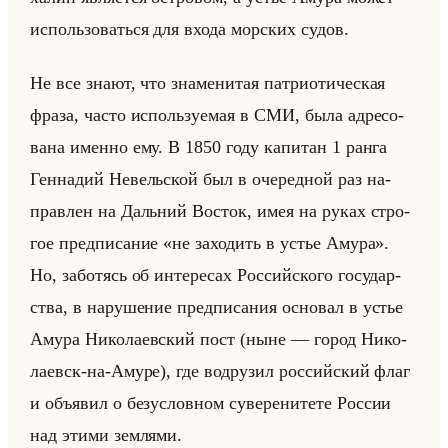
ис­пользо­ваться для входа мор­ских судов.
Не все знают, что зна­ме­ни­тая пат­ри­оти­че­ская
фраза, часто ис­пользу­емая в СМИ, была ад­ре­со­
ва­на имен­но ему. В 1850 году ка­пи­тан 1 ранга
Ген­на­дий Невельской был в оче­ред­ной раз на­
прав­лен на Дальний Во­сток, имея на руках стро­
гое пред­пи­са­ние «не заходить в устье Амура».
Но, за­бо­тясь об ин­те­ре­сах Рос­сийско­го го­су­дар­
ства, в на­ру­ше­ние пред­пи­са­ния ос­но­вал в устье
Амура Ни­ко­ла­ев­ский пост (ныне — город Ни­ко­
ла­евск-на-Амуре), где во­дру­зил рос­сийский флаг
и объявил о без­услов­ном су­ве­ре­ни­те­те Рос­сии
над этими зем­ля­ми.