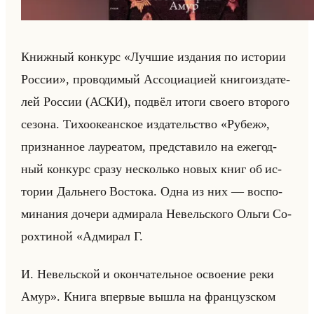
Книж­ный кон­курс «Лучшие издания по истории
России», про­во­ди­мый Ас­со­ци­аци­ей кни­го­из­да­те­
лей Рос­сии (АСКИ), под­вёл итоги сво­его вто­ро­го
се­зо­на. Ти­хо­оке­ан­ское из­да­тельство «Рубеж»,
при­знан­ное ла­уре­атом, пред­ста­ви­ло на еже­год­
ный кон­курс сразу несколько новых книг об ис­
то­рии Дальне­го Во­сто­ка. Одна из них — вос­по­
ми­на­ния до­че­ри ад­ми­ра­ла Невельско­го Ольги Со­
рох­ти­ной «Адмирал Г.
И. Невельской и окончательное освоение реки
Амур». Книга впер­вые вышла на фран­цуз­ском