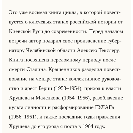
Это уже восьмая книга цикла, в ко­то­рой по­вест­
ву­ет­ся о клю­че­вых эта­пах рос­сийской ис­то­рии от
Ки­ев­ской Руси до со­вре­мен­но­сти. Перед на­ча­лом
встре­чи автор по­да­рил свое про­из­ве­де­ние гу­бер­
на­то­ру Че­ля­бин­ской об­ла­сти Алек­сею Тексле­ру.
Книга по­свя­ще­на пе­ре­лом­но­му пе­ри­оду после
смер­ти Ста­ли­на. Кра­шен­ни­ков раз­де­лил по­вест­
во­ва­ние на че­ты­ре этапа: кол­лек­тив­ное ру­ко­вод­
ство и арест Берии (1953–1954), при­ход к вла­сти
Хру­ще­ва и Ма­лен­ко­ва (1954–1956), раз­об­ла­че­ние
культа лич­но­сти и рас­фор­ми­ро­ва­ние ГУ­ЛА­Га
(1956–1961), и также по­след­ние годы прав­ле­ния
Хру­ще­ва до его ухода с поста в 1964 году.