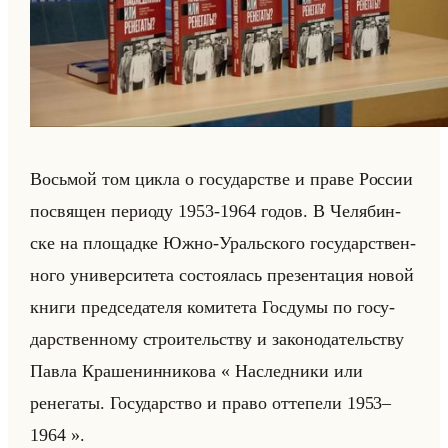
Восьмой том цикла о го­су­дар­стве и праве Рос­сии
по­свя­щен пе­ри­оду 1953-1964 годов. В Че­ля­бин­
ске на пло­щад­ке Южно-Уральско­го го­су­дар­ствен­
но­го уни­вер­си­те­та со­сто­ялась пре­зен­та­ция новой
книги пред­се­да­те­ля ко­ми­те­та Гос­ду­мы по го­су­
дар­ствен­но­му стро­ительству и за­ко­но­да­тельству
Павла Кра­ше­нин­ни­ко­ва « Наследники или
ренегаты. Государство и право оттепели 1953–
1964 ».