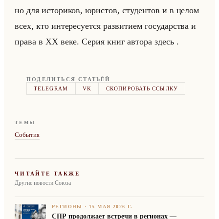
но для ис­то­ри­ков, юри­стов, сту­ден­тов и в целом
всех, кто ин­те­ре­су­ет­ся раз­ви­ти­ем го­су­дар­ства и
права в XX веке. Серия книг ав­то­ра здесь .
ПОДЕЛИТЬСЯ СТАТЬЁЙ
TELEGRAM
VK
СКОПИРОВАТЬ ССЫЛКУ
ТЕМЫ
События
ЧИТАЙТЕ ТАКЖЕ
Другие новости Союза
РЕГИОНЫ
·
15 МАЯ 2026 Г.
СПР продолжает встречи в регионах —