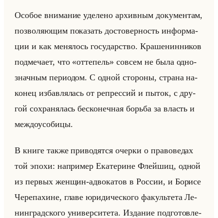
Осо­бое вни­ма­ние уде­ле­но ар­хив­ным до­ку­мен­там,
поз­во­ля­ющим по­ка­зать до­сто­вер­ность ин­фор­ма­
ции и как ме­ня­лось го­су­дар­ство. Кра­ше­нин­ни­ков
под­ме­ча­ет, что «оттепель» со­всем не была од­но­
знач­ным пе­ри­одом. С одной сто­ро­ны, стра­на на­
ко­нец из­бав­ля­лась от ре­прес­сий и пыток, с дру­
гой со­хра­ня­лась бес­ко­неч­ная борьба за власть и
меж­до­усо­би­цы.
В книге также при­во­дят­ся очер­ки о пра­во­ве­дах
той эпохи: на­при­мер Ека­те­рине Флейшиц, одной
из пер­вых жен­щин-ад­во­ка­тов в Рос­сии, и Бо­ри­се
Че­ре­па­хине, главе юри­ди­че­ско­го фа­культе­та Ле­
нин­град­ско­го уни­вер­си­те­та. Из­да­ние под­го­тов­ле­