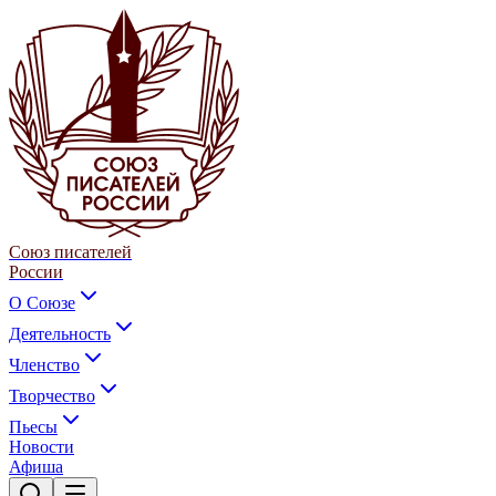
Союз писателей
России
О Союзе
Деятельность
Членство
Творчество
Пьесы
Новости
Афиша