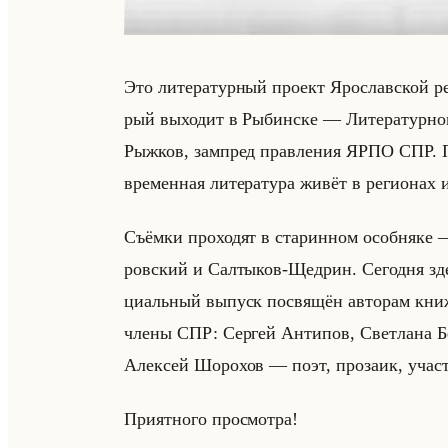
Это ли­те­ра­тур­ный про­ект Яро­слав­ской ре
рый вы­хо­дит в Ры­бин­ске — Ли­те­ра­тур­н
Рыж­ков, зам­пред прав­ле­ния ЯРПО СПР. Про
вре­мен­ная ли­те­ра­ту­ра живёт в ре­ги­онах 
Съём­ки про­хо­дят в ста­рин­ном особ­ня­ке
ров­ский и Сал­ты­ков-Щед­рин. Се­год­ня зде
ци­альный вы­пуск по­свя­щён ав­то­рам кн
члены СПР: Сер­гей Ан­ти­пов, Свет­ла­на Бе
Алек­сей Шо­ро­хов — поэт, про­за­ик, уча
При­ят­но­го про­смот­ра!