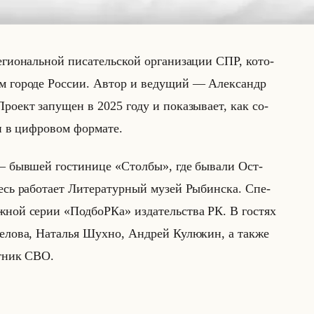
­ги­ональной пи­са­тельской ор­га­ни­за­ции СПР, ко­то­
ом го­ро­де Рос­сии. Автор и ве­ду­щий — Алек­сандр
­ект за­пу­щен в 2025 году и по­ка­зы­ва­ет, как со­
и в циф­ро­вом фор­ма­те.
 — быв­шей го­сти­ни­це «Столбы», где бы­ва­ли Ост­
сь ра­бо­та­ет Ли­те­ра­тур­ный музей Ры­бин­ска. Спе­
иж­ной серии «ПодбоРКа» из­да­тельства РК. В го­стях
­ло­ва, На­та­лья Шухно, Ан­дрей Ку­лю­кин, а также
ст­ник СВО.