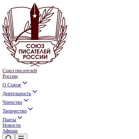
Союз писателей
России
О Союзе
Деятельность
Членство
Творчество
Пьесы
Новости
Афиша