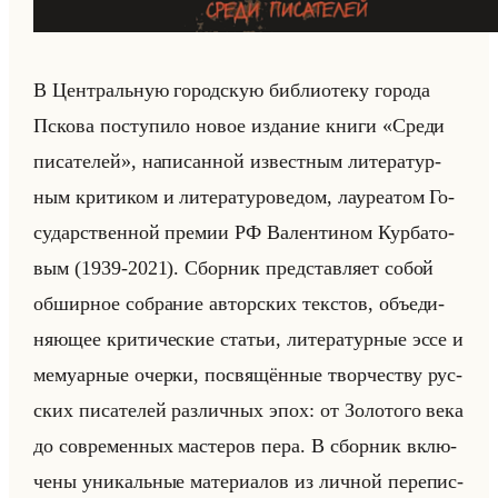
В Цен­тральную го­род­скую биб­лио­те­ку го­ро­да
Пско­ва по­сту­пи­ло новое из­да­ние книги «Среди
писателей», на­пи­сан­ной из­вест­ным ли­те­ра­тур­
ным кри­ти­ком и ли­те­ра­ту­ро­ве­дом, ла­уре­атом Го­
су­дар­ствен­ной пре­мии РФ Ва­лен­ти­ном Кур­ба­то­
вым (1939-2021). Сбор­ник пред­став­ля­ет собой
об­шир­ное со­бра­ние ав­тор­ских тек­стов, объеди­
ня­ющее кри­ти­че­ские ста­тьи, ли­те­ра­тур­ные эссе и
ме­му­ар­ные очер­ки, по­свя­щён­ные твор­че­ству рус­
ских пи­са­те­лей раз­лич­ных эпох: от Зо­ло­то­го века
до со­вре­мен­ных ма­сте­ров пера. В сбор­ник вклю­
че­ны уни­кальные ма­те­ри­алов из лич­ной пе­ре­пис­