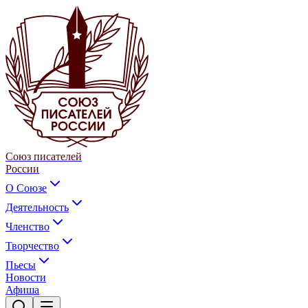
Союз писателей
России
О Союзе
Деятельность
Членство
Творчество
Пьесы
Новости
Афиша