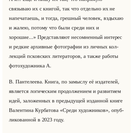
связываю их с книгой, так что отдельно их не
напечатаешь, и тогда, грешный человек, вздыхаю
и жалею, потому что были среди них и
хорошие...» Пред­став­ля­ют несо­мнен­ный ин­те­рес
и ред­кие ар­хив­ные фо­то­гра­фии из лич­ных кол­
лек­ций псков­ских ли­те­ра­то­ров, а также ра­бо­ты
фо­то­ху­дож­ни­ка А.
В. Пан­те­ле­ева. Книга, по за­мыс­лу её из­да­те­лей,
яв­ля­ет­ся ло­ги­че­ским про­дол­же­ни­ем и раз­ви­ти­ем
идей, за­ло­жен­ных в преды­ду­щей из­дан­ной книге
Ва­лен­ти­на Кур­ба­то­ва «Среди художников», опуб­
ли­ко­ван­ной в 2023 году.