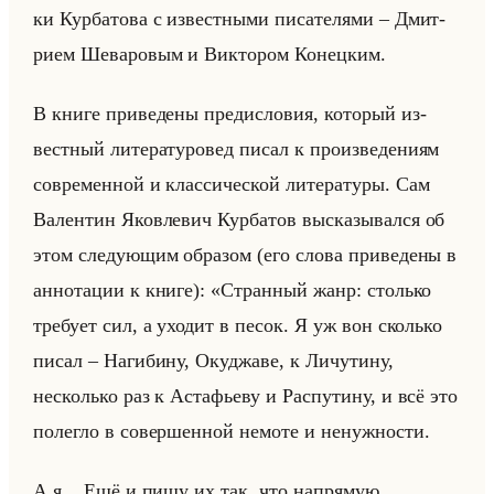
ки Кур­ба­то­ва с из­вест­ны­ми пи­са­те­ля­ми – Дмит­
ри­ем Ше­ва­ро­вым и Вик­то­ром Ко­нец­ким.
В книге при­ве­де­ны пре­ди­сло­вия, ко­то­рый из­
вест­ный ли­те­ра­ту­ро­вед писал к про­из­ве­де­ни­ям
со­вре­мен­ной и клас­си­че­ской ли­те­ра­ту­ры. Сам
Ва­лен­тин Яко­вле­вич Кур­ба­тов вы­ска­зы­вал­ся об
этом сле­ду­ющим об­ра­зом (его слова при­ве­де­ны в
ан­но­та­ции к книге): «Странный жанр: столько
требует сил, а уходит в песок. Я уж вон сколько
писал – Нагибину, Окуджаве, к Личутину,
несколько раз к Астафьеву и Распутину, и всё это
полегло в совершенной немоте и ненужности.
А я... Ещё и пишу их так, что напрямую