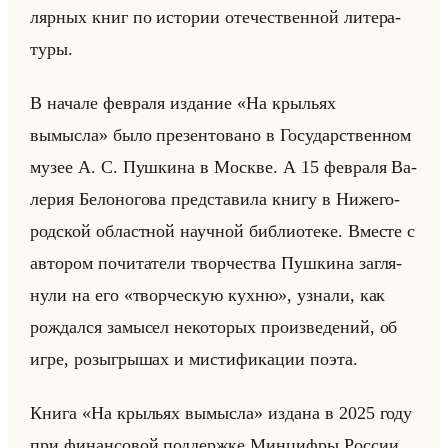
ляр­ных книг по ис­то­рии оте­че­ствен­ной ли­те­ра­
ту­ры.
В на­ча­ле фев­ра­ля из­да­ние «На крыльях
вымысла» было пре­зен­то­ва­но в Го­су­дар­ствен­ном
музее А. С. Пуш­ки­на в Москве. А 15 фев­ра­ля Ва­
ле­рия Бе­ло­но­го­ва пред­ста­ви­ла книгу в Ни­же­го­
род­ской об­ласт­ной на­уч­ной биб­лио­те­ке. Вме­сте с
ав­то­ром по­чи­та­те­ли твор­че­ства Пуш­ки­на за­гля­
ну­ли на его «творческую кухню», узна­ли, как
рож­дал­ся за­мы­сел неко­то­рых про­из­ве­де­ний, об
игре, розыг­ры­шах и ми­сти­фи­ка­ции поэта.
Книга «На крыльях вымысла» из­да­на в 2025 году
при фи­нан­со­вой под­держ­ке Мин­циф­ры Рос­сии.