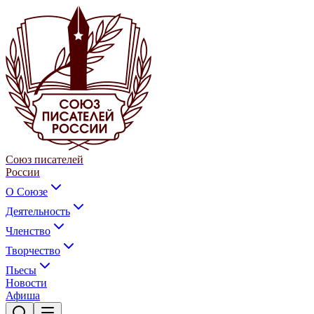
Союз писателей
России
О Союзе
Деятельность
Членство
Творчество
Пьесы
Новости
Афиша