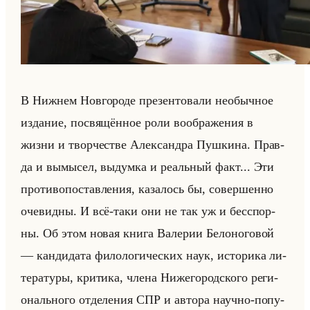
В Ниж­нем Нов­го­ро­де пре­зен­то­ва­ли необыч­ное
из­да­ние, по­свя­щён­ное роли во­об­ра­же­ния в
жизни и твор­че­стве Алек­сандра Пуш­ки­на. Прав­
да и вы­мы­сел, вы­дум­ка и ре­альный факт... Эти
про­ти­во­по­став­ле­ния, ка­за­лось бы, со­вер­шен­но
оче­вид­ны. И всё-таки они не так уж и бес­спор­
ны. Об этом новая книга Ва­ле­рии Бе­ло­но­го­вой
— кан­ди­да­та фи­ло­ло­ги­че­ских наук, ис­то­ри­ка ли­
те­ра­ту­ры, кри­ти­ка, члена Ни­же­го­род­ско­го ре­ги­
онально­го от­де­ле­ния СПР и ав­то­ра на­уч­но-по­пу­