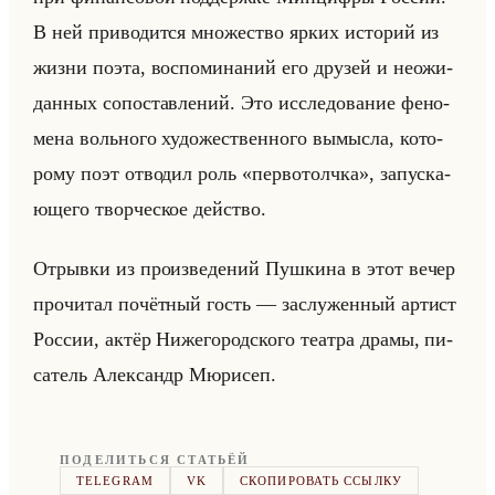
В ней при­во­дит­ся мно­же­ство ярких ис­то­рий из
жизни поэта, вос­по­ми­на­ний его дру­зей и неожи­
дан­ных со­по­став­ле­ний. Это ис­сле­до­ва­ние фе­но­
ме­на вольно­го ху­до­же­ствен­но­го вы­мыс­ла, ко­то­
ро­му поэт от­во­дил роль «первотолчка», за­пус­ка­
юще­го твор­че­ское действо.
От­рыв­ки из про­из­ве­де­ний Пуш­ки­на в этот вечер
про­чи­тал по­чёт­ный гость — за­слу­жен­ный ар­тист
Рос­сии, актёр Ни­же­го­род­ско­го те­ат­ра драмы, пи­
са­тель Алек­сандр Мю­ри­сеп.
ПОДЕЛИТЬСЯ СТАТЬЁЙ
TELEGRAM
VK
СКОПИРОВАТЬ ССЫЛКУ