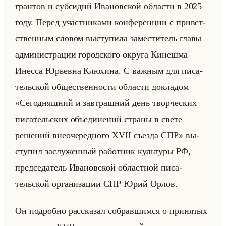
гран­тов и суб­си­дий Ива­нов­ской об­ла­сти в 2025
году. Перед участ­ни­ка­ми кон­фе­рен­ции с при­вет­
ствен­ным сло­вом вы­сту­пи­ла за­ме­сти­тель главы
ад­ми­ни­стра­ции го­род­ско­го окру­га Ки­неш­ма
Инес­са Юрьев­на Клю­хи­на. С важ­ным для пи­са­
тельской об­ще­ствен­но­сти об­ла­сти до­кла­дом
«Сегодняшний и завтрашний день творческих
писательских объединений страны в свете
решений внеочередного ХVII съезда СПР» вы­
сту­пил за­слу­жен­ный ра­бот­ник культу­ры РФ,
пред­се­да­тель Ива­нов­ской об­ласт­ной пи­са­
тельской ор­га­ни­за­ции СПР Юрий Орлов.
Он по­дроб­но рас­ска­зал со­брав­шим­ся о при­ня­тых