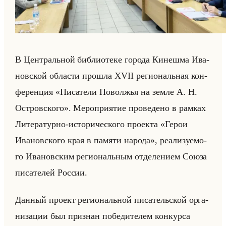
В Цен­тральной биб­лио­те­ке го­ро­да Ки­неш­ма Ива­
нов­ской об­ла­сти про­шла XVII ре­ги­ональная кон­
фе­рен­ция «Писатели Поволжья на земле А. Н.
Островского». Ме­ро­при­ятие про­ве­де­но в рам­ках
Ли­те­ра­тур­но-ис­то­ри­че­ско­го про­ек­та «Герои
Ивановского края в памяти народа», ре­али­зу­емо­
го Ива­нов­ским ре­ги­ональным от­де­ле­ни­ем Союза
пи­са­те­лей Рос­сии.
Дан­ный про­ект ре­ги­ональной пи­са­тельской ор­га­
ни­за­ции был при­знан по­бе­ди­те­лем кон­кур­са