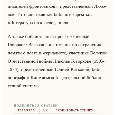
писателей фронтовиков», пред­став­лен­ный Лю­бо­
вью Ти­то­вой, глав­ным биб­лио­те­ка­рем зала
«Литература по краеведению».
А также биб­лио­теч­ный про­ект «Николай
Говорков: Возвращение имени» по со­хра­не­нию
па­мя­ти о поэте и жур­на­ли­сте, участ­ни­ке Ве­ли­кой
Оте­че­ствен­ной войны Ни­ко­лае Го­вор­ко­ве (1905-
1974), пред­став­лен­ный Юлией Кат­ко­вой, биб­
лио­гра­фом Ки­не­шем­ской Цен­тральной биб­лио­
теч­ной си­сте­мы.
ПОДЕЛИТЬСЯ СТАТЬЁЙ
TELEGRAM
VK
СКОПИРОВАТЬ ССЫЛКУ