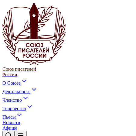
Союз писателей
России
О Союзе
Деятельность
Членство
Творчество
Пьесы
Новости
Афиша