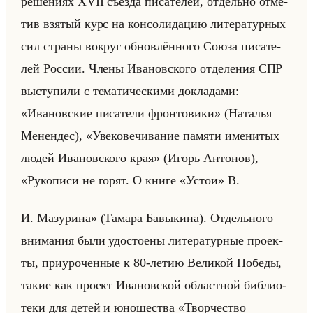
ре­ше­ни­ях ХVII съез­да пи­са­те­лей, от­дельно от­ме­
тив взя­тый курс на кон­со­ли­да­цию ли­те­ра­тур­ных
сил стра­ны во­круг об­нов­лён­но­го Союза пи­са­те­
лей Рос­сии. Члены Ива­нов­ско­го от­де­ле­ния СПР
вы­сту­пи­ли с те­ма­ти­че­ски­ми до­кла­да­ми:
«Ивановские писатели фронтовики» (На­та­лья
Ме­нен­дес), «Увековечивание памяти именитых
людей Ивановского края» (Игорь Ан­то­нов),
«Рукописи не горят. О книге «Устои» В.
И. Ма­зу­ри­на» (Та­ма­ра Ба­вы­ки­на). От­дельно­го
вни­ма­ния были удо­сто­ены ли­те­ра­тур­ные про­ек­
ты, при­уро­чен­ные к 80-летию Ве­ли­кой По­бе­ды,
такие как про­ект Ива­нов­ской об­ласт­ной биб­лио­
те­ки для детей и юно­ше­ства «Творчество