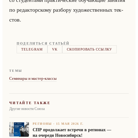
со сту­ден­та­ми прак­ти­че­ские обу­ча­ющие за­ня­тия
по ре­дак­тор­ско­му раз­бо­ру ху­до­же­ствен­ных тек­
стов.
ПОДЕЛИТЬСЯ СТАТЬЁЙ
TELEGRAM
VK
СКОПИРОВАТЬ ССЫЛКУ
ТЕМЫ
Семинары и мастер-классы
ЧИТАЙТЕ ТАКЖЕ
Другие новости Союза
РЕГИОНЫ
·
15 МАЯ 2026 Г.
СПР продолжает встречи в регионах —
на очереди Новосибирск!