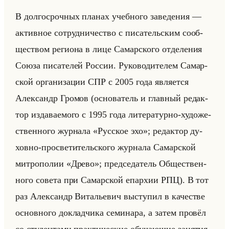
В дол­го­сроч­ных пла­нах учеб­но­го за­ве­де­ния —
ак­тив­ное со­труд­ни­че­ство с пи­са­тельским со­об­
ще­ством ре­ги­она в лице Са­мар­ско­го от­де­ле­ния
Союза пи­са­те­лей Рос­сии. Ру­ко­во­ди­те­лем Са­мар­
ской ор­га­ни­за­ции СПР с 2005 года яв­ля­ет­ся
Алек­сандр Гро­мов (ос­но­ва­тель и глав­ный ре­дак­
тор из­да­ва­емо­го с 1995 года ли­те­ра­тур­но-ху­до­же­
ствен­но­го жур­на­ла «Русское эхо»; ре­дак­тор ду­
хов­но-про­све­ти­тельско­го жур­на­ла Са­мар­ской
мит­ро­по­лии «Древо»; пред­се­да­тель Об­ще­ствен­
но­го со­ве­та при Са­мар­ской епар­хии РПЦ). В тот
раз Алек­сандр Ви­та­лье­вич вы­сту­пил в ка­че­стве
ос­нов­но­го до­клад­чи­ка се­ми­на­ра, а затем про­вёл