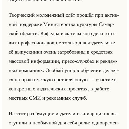
Твор­че­ский мо­ло­дёж­ный слёт про­шёл при ак­тив­
ной под­держ­ке Ми­ни­стер­ства культу­ры Са­мар­
ской об­ла­сти. Ка­фед­ра из­да­тельско­го дела го­то­
вит про­фес­си­она­лов не только для из­да­тельств:
её вы­пуск­ни­ки очень за­тре­бо­ва­ны в сред­ствах
мас­со­вой ин­фор­ма­ции, пресс-служ­бах и ре­клам­
ных ком­па­ни­ях. Осо­бый упор в обу­че­нии де­ла­ет­
ся на прак­ти­че­скую со­став­ля­ющую — уча­стие в
кон­крет­ных из­да­тельских про­ек­тах, в ра­бо­те
мест­ных СМИ и ре­клам­ных служб.
На этот раз бу­ду­щие из­да­те­ли и «пиарщики» вы­
сту­пи­ли в необыч­ной для себя роли: од­но­вре­мен­