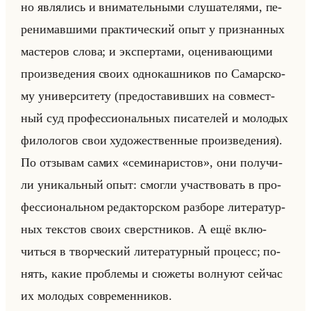
но яв­ля­лись и вни­ма­тельны­ми слу­ша­те­ля­ми, пе­
ре­ни­мав­ши­ми прак­ти­че­ский опыт у при­знан­ных
ма­сте­ров слова; и экс­пер­та­ми, оце­ни­ва­ющи­ми
про­из­ве­де­ния своих од­но­каш­ни­ков по Са­мар­ско­
му уни­вер­си­те­ту (предо­ста­вив­ших на сов­мест­
ный суд про­фес­си­ональных пи­са­те­лей и мо­ло­дых
фи­ло­ло­гов свои ху­до­же­ствен­ные про­из­ве­де­ния).
По от­зы­вам самих «семинаристов», они по­лу­чи­
ли уни­кальный опыт: смог­ли участ­во­вать в про­
фес­си­ональном ре­дак­тор­ском раз­бо­ре ли­те­ра­тур­
ных тек­стов своих сверст­ни­ков. А ещё вклю­
читься в твор­че­ский ли­те­ра­тур­ный про­цесс; по­
нять, какие про­бле­мы и сю­же­ты вол­ну­ют сейчас
их мо­ло­дых со­вре­мен­ни­ков.