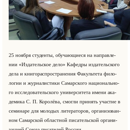
25 но­яб­ря сту­ден­ты, обу­ча­ющи­еся на на­прав­ле­
нии «Издательское дело» Ка­фед­ры из­да­тельско­го
дела и кни­го­рас­про­стра­не­ния Фа­культе­та фи­ло­
ло­гии и жур­на­ли­сти­ки Са­мар­ско­го на­ци­онально­
го ис­сле­до­ва­тельско­го уни­вер­си­те­та имени ака­
де­ми­ка С. П. Ко­ро­лё­ва, смог­ли при­нять уча­стие в
се­ми­на­ре для мо­ло­дых ли­те­ра­то­ров, ор­га­ни­зо­ван­
ном Са­мар­ской об­ласт­ной пи­са­тельской ор­га­ни­
за­ци­ей Союза пи­са­те­лей Рос­сии.