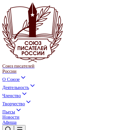
Союз писателей
России
О Союзе
Деятельность
Членство
Творчество
Пьесы
Новости
Афиша