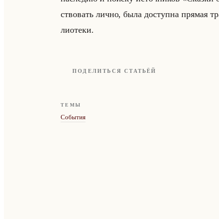
ство­вать лично, была до­ступ­на пря­мая т
лио­те­ки.
ПОДЕЛИТЬСЯ СТАТЬЁЙ
ТЕМЫ
События