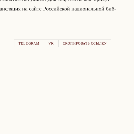
ранс­ля­ция на сайте Рос­сийской на­ци­ональной биб­
TELEGRAM
VK
СКОПИРОВАТЬ ССЫЛКУ