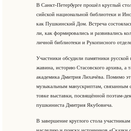
В Санкт-Пе­тер­бур­ге про­шёл круг­лый стол
сийской на­ци­ональной биб­лио­те­ки и Ин­сти
как Пуш­кин­ский Дом. Встре­ча со­сто­ялась
ли, как фор­ми­ро­ва­лись и раз­ви­ва­лись к
лич­ной биб­лио­те­ки и Ру­ко­пис­но­го от­де
Участ­ни­ки об­су­ди­ли па­мят­ни­ки рус­ской 
жа­ви­на, ис­то­рию Ста­сов­ско­го ар­хи­ва, а
ака­де­ми­ка Дмит­рия Ли­ха­чё­ва. По­ми­мо 
му­зы­кальным ма­ну­скрип­там, свя­зан­ным с е
тов­ке вы­став­ки, по­свя­щён­ной по­этам-де­
пуш­ки­ни­ста Дмит­рия Яку­бо­ви­ча.
В за­вер­ше­ние круг­ло­го стола участ­ни­ка
на­сле­дию и по­ис­ку ис­точ­ни­ков «Сказк