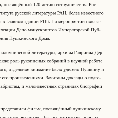
, по­свя­щён­ный 120-летию со­труд­ни­че­ства Рос­
­ту­та рус­ской ли­те­ра­ту­ры РАН, более из­вест­но­го
 в Глав­ном зда­нии РНБ. На ме­ро­при­ятии по­ка­за­
ол­лек­ции Депо ма­ну­скрип­тов Им­пе­ра­тор­ской Пуб­
­ле­ния Пуш­кин­ско­го Дома.
па­лом­ни­че­ской ли­те­ра­ту­ры, ар­хи­вы Гав­ри­ила Дер­
 также роль ру­ко­пис­ных со­бра­ний в на­уч­ной ра­бо­те
этого, от­дельное вни­ма­ние было уде­ле­но Пуш­ки­ну и
го про­из­ве­де­ни­ями. За­чи­та­ны до­кла­ды о под­го­
каб­ри­стам, и ма­ло­из­вест­ных стра­ни­цах био­гра­фии
м пред­ста­ви­ли фильм, по­свя­щён­ный пуш­кин­ско­му
и о золотом петушке». Для тех, кто не мог при­сут­