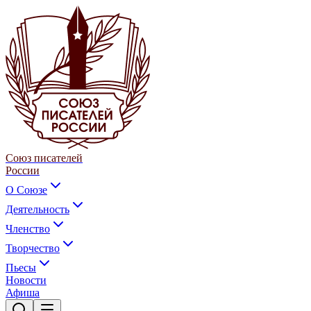
Союз писателей
России
О Союзе
Деятельность
Членство
Творчество
Пьесы
Новости
Афиша