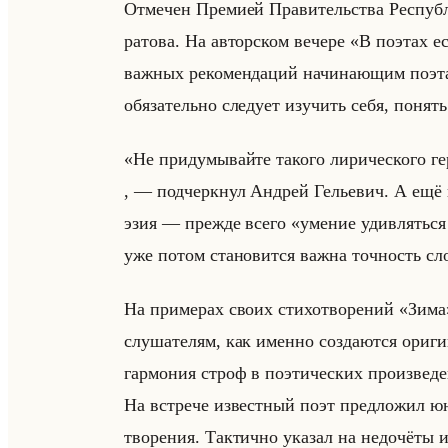
От­ме­чен Пре­ми­ей Пра­ви­тельства Рес­пуб­
ра­то­ва. На ав­тор­ском ве­че­ре «В поэта
важ­ных ре­ко­мен­да­ций на­чи­на­ющим по­э
обя­за­тельно сле­ду­ет изу­чить себя, по­ня
«Не придумывайте такого лирического ге
, — под­черк­нул Ан­дрей Ге­лье­вич. А ещё 
эзия — преж­де всего «умение удивляться
уже потом ста­но­вит­ся важна точ­ность сло
На при­ме­рах своих сти­хо­тво­ре­ний «Зима
слу­ша­те­лям, как имен­но со­зда­ют­ся ори­ги
гар­мо­ния строф в по­эти­че­ских про­из­ве­де­
На встре­че из­вест­ный поэт пред­ло­жил юны
тво­ре­ния. Так­тич­но ука­зал на недо­чё­ты 