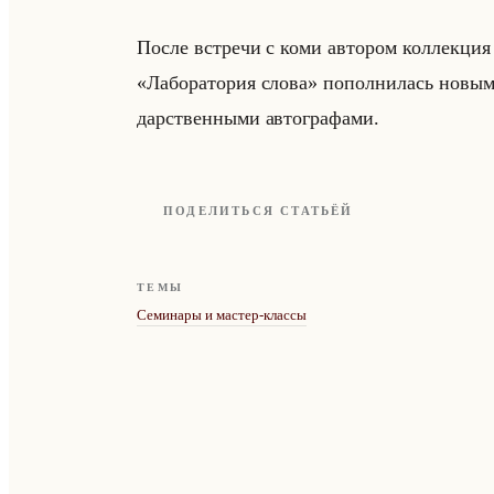
После встре­чи с коми ав­то­ром кол­лек­ц
«Лаборатория слова» по­пол­ни­лась но­вы­ми 
дар­ствен­ны­ми ав­то­гра­фа­ми.
ПОДЕЛИТЬСЯ СТАТЬЁЙ
ТЕМЫ
Семинары и мастер-классы