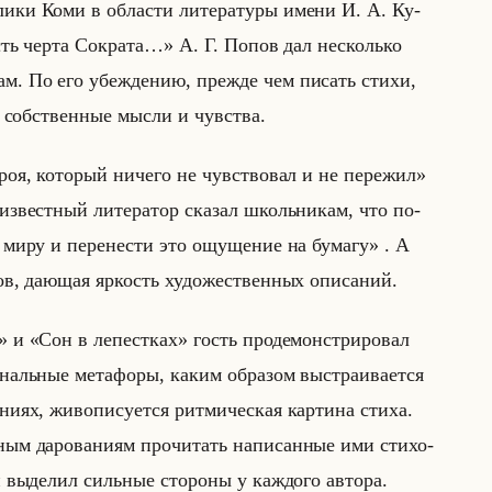
ли­ки Коми в об­ла­сти ли­те­ра­ту­ры имени И. А. Ку­
х есть черта Сократа…» А. Г. Попов дал несколько
там. По его убеж­де­нию, преж­де чем пи­сать стихи,
ть соб­ствен­ные мысли и чув­ства.
роя, который ничего не чувствовал и не пережил»
из­вест­ный ли­те­ра­тор ска­зал школьни­кам, что по­
 миру и перенести это ощущение на бумагу» . А
в, да­ющая яр­кость ху­до­же­ствен­ных опи­са­ний.
» и «Сон в лепестках» гость про­де­мон­стри­ро­вал
­нальные ме­та­фо­ры, каким об­ра­зом вы­стра­ива­ет­ся
ни­ях, жи­во­пи­су­ет­ся рит­ми­че­ская кар­ти­на стиха.
м да­ро­ва­ни­ям про­чи­тать на­пи­сан­ные ими сти­хо­
и вы­де­лил сильные сто­ро­ны у каж­до­го ав­то­ра.