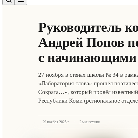
Руководитель к
Андрей Попов п
с начинающими
27 ноября в стенах школы № 34 в рамк
«Лаборатория слова» прошёл поэтически
Сократа…», который провёл известный 
Республики Коми (региональное отдел
·
29 ноября 2025 г.
2
мин чтения