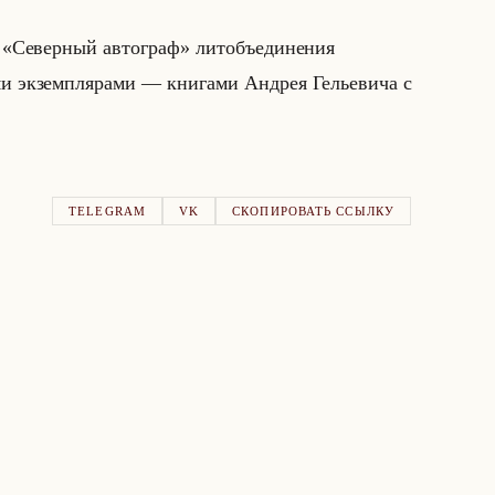
ия «Северный автограф» лит­объеди­не­ния
эк­зем­пля­ра­ми — кни­га­ми Ан­дрея Ге­лье­ви­ча с
TELEGRAM
VK
СКОПИРОВАТЬ ССЫЛКУ