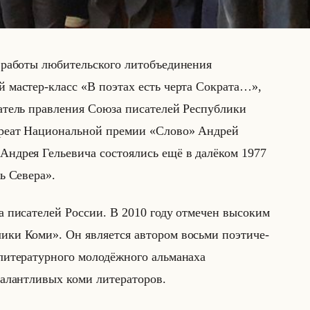
а­бо­ты лю­би­тельско­го лит­объеди­не­ния
ий ма­стер-класс «В поэтах есть черта Сократа…»,
а­тель прав­ле­ния Союза пи­са­те­лей Рес­пуб­ли­ки
­уре­ат На­ци­ональной пре­мии «Слово» Ан­дрей
Ан­дрея Ге­лье­ви­ча со­сто­ялись ещё в да­лё­ком 1977
жь Севера».
и­са­те­лей Рос­сии. В 2010 году от­ме­чен вы­со­ким
и Коми». Он яв­ля­ет­ся ав­то­ром восьми по­эти­че­
и­те­ра­тур­но­го мо­ло­дёж­но­го альма­на­ха
­лант­ли­вых коми ли­те­ра­то­ров.