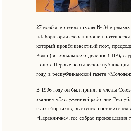
27 но­яб­ря в сте­нах школы № 34 в рам­ках р
«Лаборатория слова» про­шёл по­эти­че­ск
ко­то­рый про­вёл из­вест­ный поэт, пред­се­д
Коми (ре­ги­ональное от­де­ле­ние СПР), ла
Попов. Пер­вые по­эти­че­ские пуб­ли­ка­ции 
году, в рес­пуб­ли­кан­ской га­зе­те «Молодё
В 1996 году он был при­нят в члены Союза п
зва­ни­ем «Заслуженный работник Республик
ских сбор­ни­ков; вы­сту­пил со­ста­ви­те­лем л
«Перекличка», где со­брал про­из­ве­де­ния та