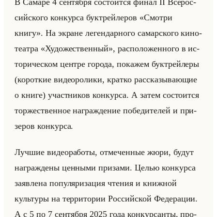
В Са­ма­ре 4 сен­тяб­ря со­сто­ит­ся финал II Все­рос­
сийско­го кон­кур­са бук­трейле­ров «Смотри
книгу». На экране ле­ген­дар­но­го са­мар­ско­го ки­но­
те­ат­ра «Художественный», рас­по­ло­жен­но­го в ис­
то­ри­че­ском цен­тре го­ро­да, по­ка­жем бук­трейле­ры
(ко­рот­кие ви­део­ро­ли­ки, крат­ко рас­ска­зы­ва­ющие
о книге) участ­ни­ков кон­кур­са. А затем со­сто­ит­ся
тор­же­ствен­ное на­граж­де­ние по­бе­ди­те­лей и при­
зе­ров кон­кур­са.
Луч­шие ви­део­ра­бо­ты, от­ме­чен­ные жюри, будут
на­граж­де­ны цен­ны­ми при­за­ми. Целью кон­кур­са
за­яв­ле­на по­пу­ля­ри­за­ция чте­ния и книж­ной
культу­ры на тер­ри­то­рии Рос­сийской Фе­де­ра­ции.
А с 5 по 7 сен­тяб­ря 2025 года кон­кур­сан­ты, про­