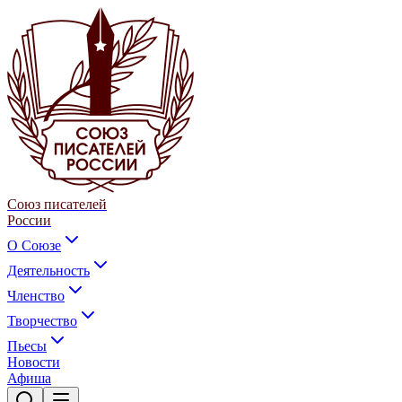
Союз писателей
России
О Союзе
Деятельность
Членство
Творчество
Пьесы
Новости
Афиша