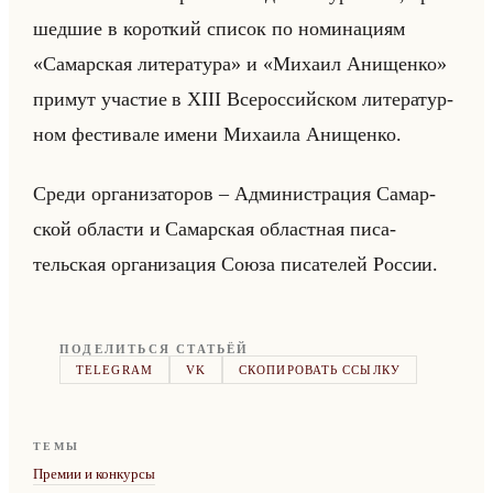
шед­шие в ко­рот­кий спи­сок по но­ми­на­ци­ям
«Самарская литература» и «Михаил Анищенко»
при­мут уча­стие в XIII Все­рос­сийском ли­те­ра­тур­
ном фе­сти­ва­ле имени Ми­ха­ила Ани­щен­ко.
Среди ор­га­ни­за­то­ров – Ад­ми­ни­стра­ция Са­мар­
ской об­ла­сти и Са­мар­ская об­ласт­ная пи­са­
тельская ор­га­ни­за­ция Союза пи­са­те­лей Рос­сии.
ПОДЕЛИТЬСЯ СТАТЬЁЙ
TELEGRAM
VK
СКОПИРОВАТЬ ССЫЛКУ
ТЕМЫ
Премии и конкурсы