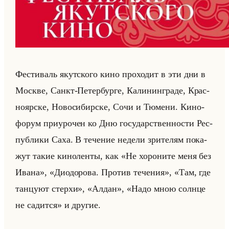
Фе­сти­валь якут­ско­го кино про­хо­дит в эти дни в
Москве, Санкт-Пе­тер­бур­ге, Ка­ли­нин­гра­де, Крас­
но­яр­ске, Но­во­си­бир­ске, Сочи и Тю­ме­ни. Ки­но­
фо­рум при­уро­чен ко Дню го­су­дар­ствен­но­сти Рес­
пуб­ли­ки Саха. В те­че­ние неде­ли зри­те­лям по­ка­
жут такие ки­но­лен­ты, как «Не хороните меня без
Ивана», «Диодорова. Против течения», «Там, где
танцуют стерхи», «Алдан», «Надо мною солнце
не садится» и дру­гие.