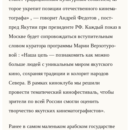
то­рое укре­пит по­зи­ции оте­че­ствен­но­го ки­не­ма­
то­гра­фа» , — го­во­рит Ан­дрей Фе­до­тов , пост­
пред Яку­тии при пре­зи­ден­те РФ. Каж­дый показ в
Москве будет со­про­вож­даться всту­пи­тельным
сло­вом ку­ра­то­ра про­грам­мы Марии Вер­хо­ту­ро­
вой : «Наша цель — познакомить как можно
больше людей с уникальным миром якутского
кино, сохраняя традиции и колорит народов
Севера. В рамках киноклуба мы решили
провести тематический кинофестиваль, чтобы
зрители по всей России смогли оценить
творчество якутских кинематографистов».
Ранее в самом ма­леньком араб­ском го­су­дар­стве