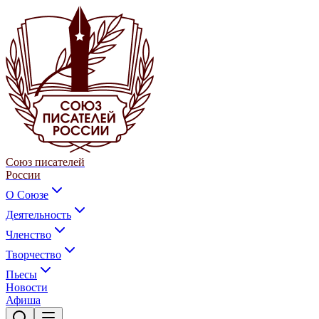
Союз писателей
России
О Союзе
Деятельность
Членство
Творчество
Пьесы
Новости
Афиша