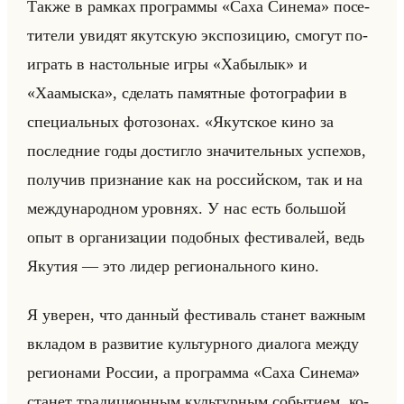
Также в рам­ках про­грам­мы «Саха Синема» по­се­
ти­те­ли уви­дят якут­скую экс­по­зи­цию, смо­гут по­
иг­рать в на­стольные игры «Хабылык» и
«Хаамыска», сде­лать па­мят­ные фо­то­гра­фии в
спе­ци­альных фо­то­зо­нах. «Якутское кино за
последние годы достигло значительных успехов,
получив признание как на российском, так и на
международном уровнях. У нас есть большой
опыт в организации подобных фестивалей, ведь
Якутия — это лидер регионального кино.
Я уверен, что данный фестиваль станет важным
вкладом в развитие культурного диалога между
регионами России, а программа «Саха Синема»
ста­нет тра­ди­ци­он­ным культур­ным со­бы­ти­ем, ко­