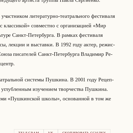
ду­ще­го ар­ти­ста труп­пы Павла Сер­ги­ен­ко.
част­ни­ком ли­те­ра­тур­но-те­ат­рально­го фе­сти­ва­ля
с классикой» сов­мест­но с ор­га­ни­за­ци­ей «Мир
ту­ре Санкт-Пе­тер­бур­га. В рам­ках фе­сти­ва­ля
­сы, лек­ции и вы­став­ки. В 1992 году актер, ре­жис­
юза пи­са­те­лей Санкт-Пе­тер­бур­га Вла­ди­мир Ре­
 центр.
­ат­ральной си­сте­мы Пуш­ки­на. В 2001 году Ре­цеп­
углуб­лен­ным изу­че­ни­ем твор­че­ства Пуш­ки­на.
ста­ми «Пушкинской школы», ос­но­ван­ной в том же