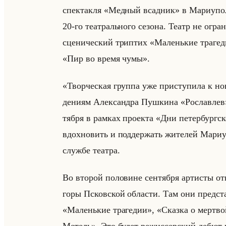
спек­так­ля «Медный всадник» в Ма­ри­упо­ле
20-го те­ат­рально­го се­зо­на. Театр не огра­н
сце­ни­че­ский три­птих «Маленькие траг
«Пир во время чумы».
«Творческая группа уже приступила к но
де­ни­ям Алек­сандра Пуш­ки­на «Рославлев»
тяб­ря в рам­ках про­ек­та «Дни петербург
вдох­но­вить и под­дер­жать жи­те­лей Ма­ри­
служ­бе те­ат­ра.
Во вто­рой по­ло­вине сен­тяб­ря ар­ти­сты от­
горы Псков­ской об­ла­сти. Там они пред­ст
«Маленькие трагедии», «Сказка о мертво