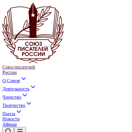
Союз писателей
России
О Союзе
Деятельность
Членство
Творчество
Пьесы
Новости
Афиша