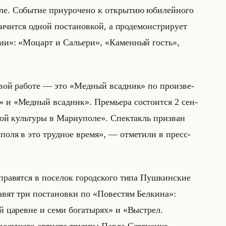
. Со­бы­тие при­уро­че­но к от­кры­тию юби­лейно­го
и­чит­ся одной по­ста­нов­кой, а про­де­мон­стри­ру­ет
едии»: «Моцарт и Сальери», «Каменный гость»,
вой работе — это «Медный всадник» по про­из­ве­
 и «Медный всадник». Пре­мье­ра со­сто­ит­ся 2 сен­
ской культуры в Мариуполе». Спек­такль при­зван
упо­ля в это труд­ное время», — от­ме­ти­ли в пресс-
пра­вят­ся в по­се­лок го­род­ско­го типа Пуш­кин­ские
а­вят три по­ста­нов­ки по «Повестям Белкина»:
й царевне и семи богатырях» и «Выстрел.