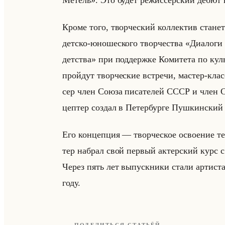
Метель». Это будет ре­жис­сер­ский дебют ве­
Кроме того, твор­че­ский кол­лек­тив ста­нет у
дет­ско-юно­ше­ско­го твор­че­ства «Диалоги 
детства» при под­держ­ке Ко­ми­те­та по куль
пройдут твор­че­ские встре­чи, ма­стер-клас
сер член Союза пи­са­те­лей СССР и член Со
цеп­тер со­здал в Пе­тер­бур­ге Пуш­кин­ский
Его кон­цеп­ция — твор­че­ское осво­ение те
тер на­брал свой пер­вый ак­тер­ский курс с 
Через пять лет вы­пуск­ни­ки стали ар­ти­
году.