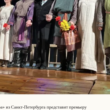
з Санкт-Пе­тер­бур­га пред­ста­вит пре­мье­ру