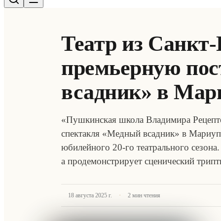
Театр из Санкт-
премьерную по
всадник» в Мар
«Пушкинская школа Владимира Рецепте
спектакля «Медный всадник» в Мариуп
юбилейного 20-го театрального сезона.
а продемонстрирует сценический трип
·
18 августа 2025 г.
2
мин чтения