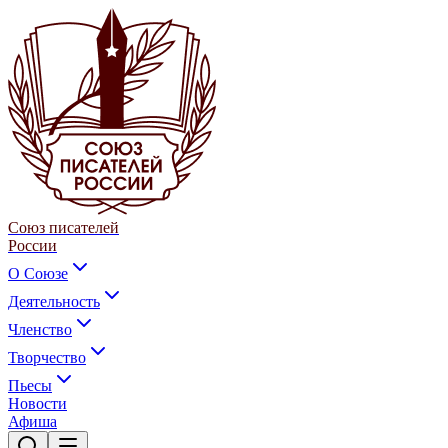
Союз писателей
России
О Союзе
Деятельность
Членство
Творчество
Пьесы
Новости
Афиша