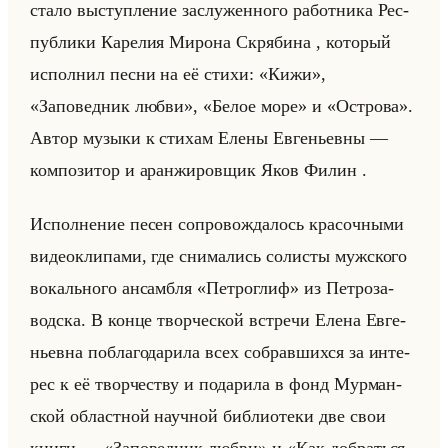
стало вы­ступ­ле­ние за­слу­жен­но­го ра­бот­ни­ка Рес­
пуб­ли­ки Ка­ре­лия Ми­ро­на Скря­би­на , ко­то­рый
ис­пол­нил песни на её стихи: «Кижи»,
«Заповедник любви», «Белое море» и «Острова».
Автор му­зы­ки к сти­хам Елены Ев­ге­ньев­ны —
ком­по­зи­тор и аран­жи­ров­щик Яков Филин .
Ис­пол­не­ние песен со­про­вож­да­лось кра­соч­ны­ми
ви­део­кли­па­ми, где сни­ма­лись со­ли­сты муж­ско­го
во­кально­го ан­сам­бля «Петроглиф» из Пет­ро­за­
вод­ска. В конце твор­че­ской встре­чи Елена Ев­ге­
ньев­на по­бла­го­да­ри­ла всех со­брав­ших­ся за ин­те­
рес к её твор­че­ству и по­да­ри­ла в фонд Мур­ман­
ской об­ласт­ной на­уч­ной биб­лио­те­ки две свои