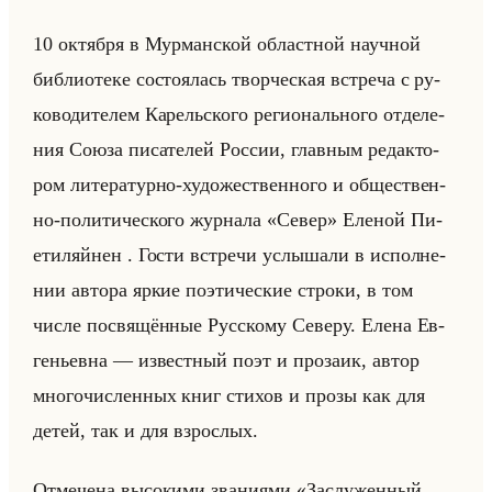
10 ок­тяб­ря в Мур­ман­ской об­ласт­ной на­уч­ной
биб­лио­те­ке со­сто­ялась твор­че­ская встре­ча с ру­
ко­во­ди­те­лем Ка­рельско­го ре­ги­онально­го от­де­ле­
ния Союза пи­са­те­лей Рос­сии, глав­ным ре­дак­то­
ром ли­те­ра­тур­но-ху­до­же­ствен­но­го и об­ще­ствен­
но-по­ли­ти­че­ско­го жур­на­ла «Север» Еле­ной Пи­
ети­ляйнен . Гости встре­чи услы­ша­ли в ис­пол­не­
нии ав­то­ра яркие по­эти­че­ские стро­ки, в том
числе по­свя­щён­ные Рус­ско­му Се­ве­ру. Елена Ев­
ге­ньев­на — из­вест­ный поэт и про­за­ик, автор
мно­го­чис­лен­ных книг сти­хов и прозы как для
детей, так и для взрос­лых.
От­ме­че­на вы­со­ки­ми зва­ни­ями «Заслуженный