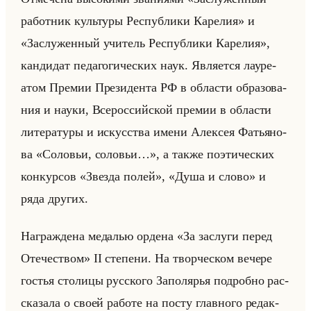
работник культуры Республики Карелия» и
«Заслуженный учитель Республики Карелия»,
кан­ди­дат пе­да­го­ги­че­ских наук. Яв­ля­ет­ся ла­уре­
атом Пре­мии Пре­зи­ден­та РФ в об­ла­сти об­ра­зо­ва­
ния и науки, Все­рос­сийской пре­мии в об­ла­сти
ли­те­ра­ту­ры и ис­кус­ства имени Алек­сея Фа­тья­но­
ва «Соловьи, соловьи…», а также по­эти­че­ских
кон­кур­сов «Звезда полей», «Душа и слово» и
ряда дру­гих.
На­граж­де­на ме­да­лью ор­де­на «За заслуги перед
Отечеством» II сте­пе­ни. На твор­че­ском ве­че­ре
го­стья сто­ли­цы рус­ско­го За­по­ля­рья по­дроб­но рас­
ска­за­ла о своей ра­бо­те на посту глав­но­го ре­дак­