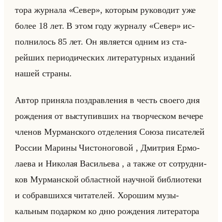
то­ра жур­на­ла «Север», ко­то­рым ру­ко­во­дит уже
более 18 лет. В этом году жур­на­лу «Север» ис­
пол­ни­лось 85 лет. Он яв­ля­ет­ся одним из ста­
рейших пе­ри­оди­че­ских ли­те­ра­тур­ных из­да­ний
нашей стра­ны.
Автор при­ня­ла по­здрав­ле­ния в честь сво­его дня
рож­де­ния от вы­сту­пив­ших на твор­че­ском ве­че­ре
чле­нов Мур­ман­ско­го от­де­ле­ния Союза пи­са­те­лей
Рос­сии Ма­ри­ны Чи­сто­но­го­вой , Дмит­рия Ер­мо­
ла­ева и Ни­ко­лая Ва­си­лье­ва , а также от со­труд­ни­
ков Мур­ман­ской об­ласт­ной на­уч­ной биб­лио­те­ки
и со­брав­ших­ся чи­та­те­лей. Хо­ро­шим му­зы­
кальным по­дар­ком ко дню рож­де­ния ли­те­ра­то­ра