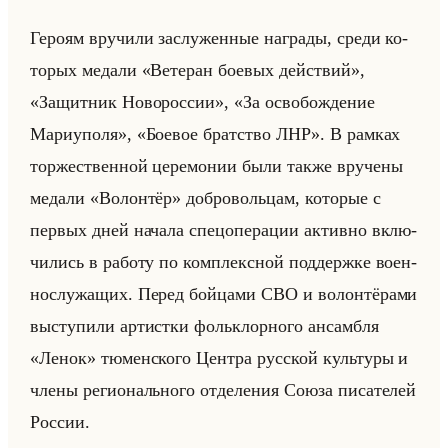
Ге­ро­ям вру­чи­ли за­слу­жен­ные на­гра­ды, среди ко­
то­рых ме­да­ли «Ветеран боевых действий»,
«Защитник Новороссии», «За освобождение
Мариуполя», «Боевое братство ЛНР». В рам­ках
тор­же­ствен­ной це­ре­мо­нии были также вру­че­ны
ме­да­ли «Волонтёр» доб­ро­вольцам, ко­то­рые с
пер­вых дней на­ча­ла спе­цо­пе­ра­ции ак­тив­но вклю­
чи­лись в ра­бо­ту по ком­плекс­ной под­держ­ке во­ен­
но­слу­жа­щих. Перед бойца­ми СВО и во­лон­тё­ра­ми
вы­сту­пи­ли ар­тист­ки фольк­лор­но­го ан­сам­бля
«Ленок» тю­мен­ско­го Цен­тра рус­ской культу­ры и
члены ре­ги­онально­го от­де­ле­ния Союза пи­са­те­лей
Рос­сии.