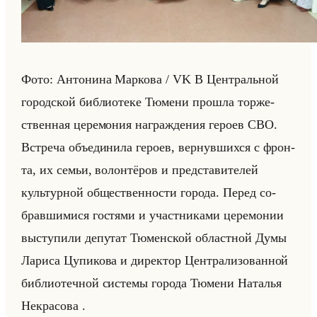
Фото: Ан­то­ни­на Мар­ко­ва / VK В Цен­тральной
го­род­ской биб­лио­те­ке Тю­ме­ни про­шла тор­же­
ствен­ная це­ре­мо­ния на­граж­де­ния ге­ро­ев СВО.
Встре­ча объеди­ни­ла ге­ро­ев, вер­нув­ших­ся с фрон­
та, их семьи, во­лон­тё­ров и пред­ста­ви­те­лей
культур­ной об­ще­ствен­но­сти го­ро­да. Перед со­
брав­ши­ми­ся го­стя­ми и участ­ни­ка­ми це­ре­мо­нии
вы­сту­пи­ли де­пу­тат Тю­мен­ской об­ласт­ной Думы
Ла­ри­са Цу­пи­ко­ва и ди­рек­тор Цен­тра­ли­зо­ван­ной
биб­лио­теч­ной си­сте­мы го­ро­да Тю­ме­ни На­та­лья
Некра­со­ва .