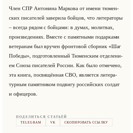
Член СПР Ан­то­ни­на Мар­ко­ва от имени тю­мен­
ских пи­са­те­лей за­ве­ри­ла бойцов, что ли­те­ра­то­ры
– все­гда рядом с бойца­ми: в думах, мо­лит­вах,
про­из­ве­де­ни­ях. Вме­сте с па­мят­ны­ми по­дар­ка­ми
ве­те­ра­нам был вру­чен фрон­то­вой сбор­ник «Шаг
Победы», под­го­тов­лен­ный Тю­мен­ским от­де­ле­ни­
ем Союза пи­са­те­лей Рос­сии. Как было от­ме­че­но,
эта книга, по­свя­щён­ная СВО, яв­ля­ет­ся ли­те­ра­
тур­ным па­мят­ни­ком по­дви­гу рос­сийских сол­дат
и офи­це­ров.
ПОДЕЛИТЬСЯ СТАТЬЁЙ
TELEGRAM
VK
СКОПИРОВАТЬ ССЫЛКУ