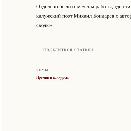
От­дельно были от­ме­че­ны ра­бо­ты, где сти
ка­луж­ский поэт Ми­ха­ил Бон­да­рев с ав­т
своды».
ПОДЕЛИТЬСЯ СТАТЬЁЙ
ТЕМЫ
Премии и конкурсы