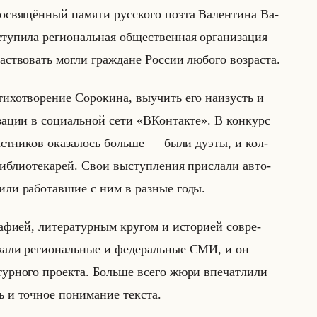
вя­щён­ный па­мя­ти рус­ско­го поэта Ва­лен­ти­на Ва­
­сту­пи­ла ре­ги­ональная об­ще­ствен­ная ор­га­ни­за­ция
во­вать могли граж­дане Рос­сии лю­бо­го воз­рас­та.
хо­тво­ре­ние Со­ро­ки­на, вы­учить его на­изусть и
и­за­ции в со­ци­альной сети «ВКонтакте». В кон­курс
аст­ни­ков ока­за­лось больше — были дуэты, и кол­
 биб­лио­те­ка­рей. Свои вы­ступ­ле­ния при­сла­ли ав­то­
 или ра­бо­тав­шие с ним в раз­ные годы.
­фи­ей, ли­те­ра­тур­ным кру­гом и ис­то­ри­ей со­вре­
­жа­ли ре­ги­ональные и фе­де­ральные СМИ, и он
тур­но­го про­ек­та. Больше всего жюри впе­чат­ли­ли
 и точ­ное по­ни­ма­ние тек­ста.