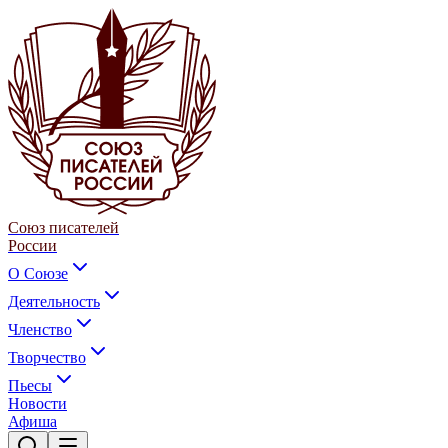
Союз писателей
России
О Союзе
Деятельность
Членство
Творчество
Пьесы
Новости
Афиша