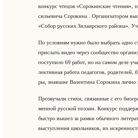
кон­курс чте­цов «Сорокинские чтения», по­с
си­лье­ви­ча Со­ро­ки­на . Ор­га­ни­за­то­ром вы
«Собор русских Зилаирского района». Участ­
По усло­ви­ям нужно было вы­брать одно сти­
при­слать видео через со­об­ще­ство ор­га­н
по­сту­пи­ло 69 работ, но на самом деле уч
лек­тив­ная ра­бо­та пе­да­го­гов, ро­ди­те­лей,
ры, знав­шие Ва­лен­ти­на Со­ро­ки­на лично
Про­зву­ча­ли стихи, свя­зан­ные с его био­гра
мен­ной рус­ской по­эзии. Кон­курс под­дер
быст­ро вышел за рамки обыч­но­го ли­те­ра­
вы­ступ­ле­ния школьни­ков, их ис­крен­ность