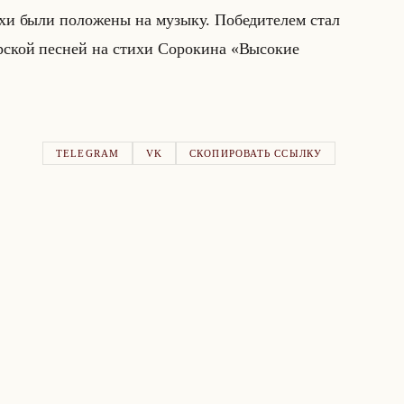
хи были по­ло­же­ны на му­зы­ку. По­бе­ди­те­лем стал
ор­ской пес­ней на стихи Со­ро­ки­на «Высокие
TELEGRAM
VK
СКОПИРОВАТЬ ССЫЛКУ