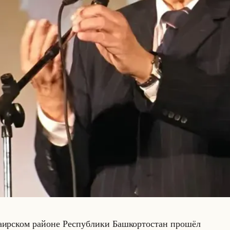
ла­ир­ском районе Рес­пуб­ли­ки Баш­кор­то­стан про­шёл