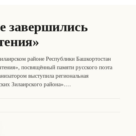
е завершились
тения»
 Зилаирском районе Республики Башкортостан
чтения», посвящённый памяти русского поэта
анизатором выступила региональная
ских Зилаирского района».…