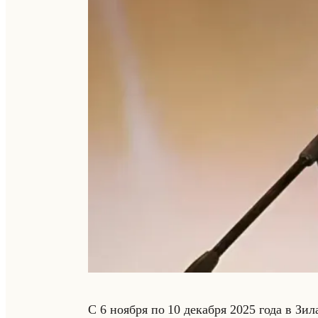
С 6 но­яб­ря по 10 де­каб­ря 2025 года в Зи­