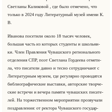
Свет­ла­ны Ка­ли­ко­вой , где было от­ме­че­но, что
только в 2024 году Ли­те­ра­тур­ный музей имени К.
В.
Ива­но­ва по­се­ти­ли около 18 тысяч че­ло­век,
большая часть из ко­то­рых сту­ден­ты и школьни­
ки. Член Прав­ле­ния Чу­ваш­ско­го ре­ги­онально­го
от­де­ле­ния СПР, поэт Свет­ла­на Гор­де­ева от­ме­ти­
ла, что пи­са­те­ли давно и тесно со­труд­ни­ча­ют с
Ли­те­ра­тур­ным му­зе­ем, где ре­гу­ляр­но про­во­дят­ся
биб­лио­гра­фи­че­ские вы­став­ки, ав­тор­ские твор­че­
ские встре­чи и ве­че­ра па­мя­ти чу­ваш­ских пи­са­те­
лей. На тор­же­ствен­ном ме­ро­при­ятии про­зву­ча­ли
по­здрав­ле­ния: от рек­то­ра Чу­ваш­ско­го го­су­дар­