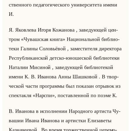
ствен­но­го пе­да­го­ги­че­ско­го уни­вер­си­те­та имени
И.
Я. Яко­вле­ва Игоря Ко­жа­но­ва , за­ве­ду­ющей цен­
тром «Чувашская книга» На­ци­ональной биб­лио­
те­ки Га­ли­ны Со­ло­вьё­вой , за­ме­сти­те­ля ди­рек­то­ра
Рес­пуб­ли­кан­ской дет­ско-юно­ше­ской биб­лио­те­ки
На­та­лии Ми­си­ной , за­ве­ду­ющей биб­лио­те­кой
имени К. В. Ива­но­ва Анны Шаш­ко­вой . В твор­
че­ской части про­грам­мы был по­ка­зан от­ры­вок из
спек­так­ля «Нарспи», по­став­лен­ной по поэме К.
В. Ива­но­ва в ис­пол­не­нии На­род­но­го ар­ти­ста Чу­
ва­шии Ивана Ива­но­ва и ар­тист­ки Ели­за­ве­ты
Каз­на­че­евой . Во время тор­же­ствен­ной це­ре­мо­