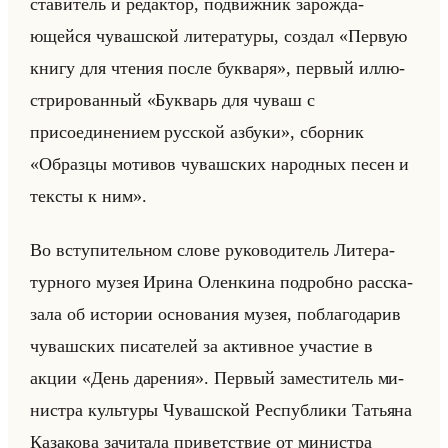
ста­ви­тель и ре­дак­тор, по­движ­ник за­рож­да­
ющейся чу­ваш­ской ли­те­ра­ту­ры, со­здал «Первую
книгу для чтения после букваря», пер­вый ил­лю­
стри­ро­ван­ный «Букварь для чуваш с
присоединением русской азбуки», сбор­ник
«Образцы мотивов чувашских народных песен и
тексты к ним».
Во всту­пи­тельном слове ру­ко­во­ди­тель Ли­те­ра­
тур­но­го музея Ирина Олен­ки­на по­дроб­но рас­ска­
за­ла об ис­то­рии ос­но­ва­ния музея, по­бла­го­да­рив
чу­ваш­ских пи­са­те­лей за ак­тив­ное уча­стие в
акции «День дарения». Пер­вый за­ме­сти­тель ми­
ни­стра культу­ры Чу­ваш­ской Рес­пуб­ли­ки Та­тья­на
Ка­за­ко­ва за­чи­та­ла при­вет­ствие от ми­ни­стра