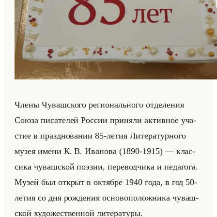
Члены Чу­ваш­ско­го ре­ги­онально­го от­де­ле­ния
Союза пи­са­те­лей Рос­сии при­ня­ли ак­тив­ное уча­
стие в празд­но­ва­нии 85-летия Ли­те­ра­тур­но­го
музея имени К. В. Ива­но­ва (1890-1915) — клас­
си­ка чу­ваш­ской по­эзии, пе­ре­вод­чи­ка и пе­да­го­га.
Музей был от­крыт в ок­тяб­ре 1940 года, в год 50-
летия со дня рож­де­ния ос­но­во­по­лож­ни­ка чу­ваш­
ской ху­до­же­ствен­ной ли­те­ра­ту­ры.