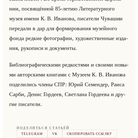
нии, по­свя­щён­ной 85-летию Ли­те­ра­тур­но­го
музея имени К. В. Ива­но­ва, пи­са­те­ли Чу­ва­шии
пе­ре­да­ли в дар для фор­ми­ро­ва­ния му­зейно­го
фонда ред­кие фо­то­гра­фии, ху­до­же­ствен­ные из­да­
ния, ру­ко­пи­си и до­ку­мен­ты.
Биб­лио­гра­фи­че­ски­ми ред­ко­стя­ми и сво­ими но­вы­
ми ав­тор­ски­ми кни­га­ми с Му­зе­ем К. В. Ива­но­ва
по­де­ли­лись члены СПР: Юрий Се­мен­дер, Раиса
Сарби, Денис Гор­де­ев, Свет­ла­на Гор­де­ева и дру­
гие пи­са­те­ли.
ПОДЕЛИТЬСЯ СТАТЬЁЙ
TELEGRAM
VK
СКОПИРОВАТЬ ССЫЛКУ