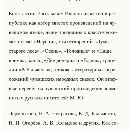
Кон­стан­тин Ва­си­лье­вич Ива­нов из­ве­стен в рес­
пуб­ли­ке как автор мно­гих про­из­ве­де­ний на чу­
ваш­ском языке, ныне при­знан­ных клас­си­че­ски­
ми: поэмы «Нарспи», сти­хо­тво­ре­ний «Думы
старого леса», «Осень», «Голодные» и «Наше
время»; бал­лад «Две дочери» и «Вдова»; тра­ге­
дии «Раб дьявола», а также ли­те­ра­тур­ных пе­ре­
ло­же­ний чу­ваш­ских на­род­ных ска­зок. Он впер­
вые пе­ре­вёл на чу­ваш­ский про­из­ве­де­ния зна­ме­
ни­тых рус­ских пи­са­те­лей: М. Ю.
Лер­мон­то­ва, Н. А. Некра­со­ва, К. Д. Бальмон­та,
Н. П. Ога­рё­ва, А. В. Кольцо­ва и дру­гих. Как со­