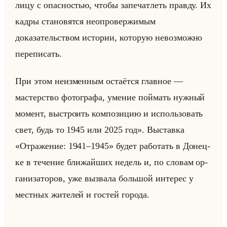
лицу с опасностью, чтобы запечатлеть правду. Их
кадры становятся неопровержимым
доказательством истории, которую невозможно
переписать.
При этом неизменным остаётся главное —
мастерство фотографа, умение поймать нужный
момент, выстроить композицию и использовать
свет, будь то 1945 или 2025 год». Вы­став­ка
«Отражение: 1941–1945» будет ра­бо­тать в До­нец­
ке в те­че­ние бли­жайших недель и, по сло­вам ор­
га­ни­за­то­ров, уже вы­зва­ла большой ин­те­рес у
мест­ных жи­те­лей и го­стей го­ро­да.