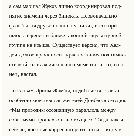
а сам мар­шал Жуков лично ко­ор­ди­ни­ро­вал под­
ня­тие зна­ме­ни через би­нокль. Пер­во­на­чально
флаг был во­дру­жён слиш­ком низко, и его при­
шлось пе­ре­не­сти ближе к кон­ной скульп­тур­ной
груп­пе на крыше. Су­ще­ству­ет вер­сия, что Хал­
дей дол­гое время носил крас­ное знамя под гим­на­
стёр­кой, ожи­дая иде­ально­го мо­мен­та, и тот, на­ко­
нец, на­стал.
По сло­вам Ирины Жамбы, по­доб­ные вы­став­ки
осо­бен­но зна­чи­мы для жи­те­лей Дон­бас­са се­год­ня:
«Мы проводим осознанную параллель между
событиями прошлого и настоящего. Тогда, как и
сейчас, военные корреспонденты стоят лицом к