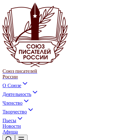
Союз писателей
России
О Союзе
Деятельность
Членство
Творчество
Пьесы
Новости
Афиша