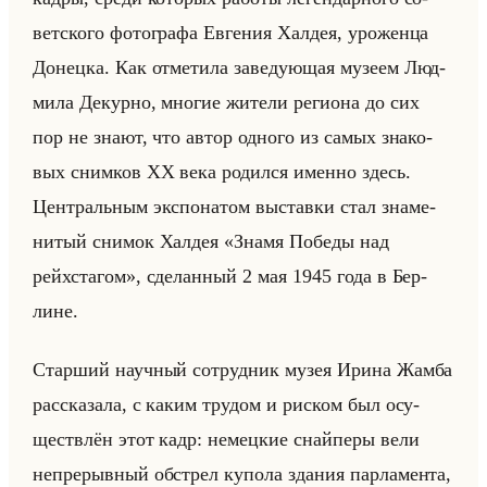
вет­ско­го фо­то­гра­фа Ев­ге­ния Хал­дея, уро­жен­ца
До­нец­ка. Как от­ме­ти­ла за­ве­ду­ющая му­зе­ем Люд­
ми­ла Де­кур­но, мно­гие жи­те­ли ре­ги­она до сих
пор не знают, что автор од­но­го из самых зна­ко­
вых сним­ков XX века ро­дил­ся имен­но здесь.
Цен­тральным экс­по­на­том вы­став­ки стал зна­ме­
ни­тый сни­мок Хал­дея «Знамя Победы над
рейхстагом», сде­лан­ный 2 мая 1945 года в Бер­
лине.
Стар­ший на­уч­ный со­труд­ник музея Ирина Жамба
рас­ска­за­ла, с каким тру­дом и риском был осу­
ществ­лён этот кадр: немец­кие снайпе­ры вели
непре­рыв­ный об­стрел ку­по­ла зда­ния пар­ла­мен­та,