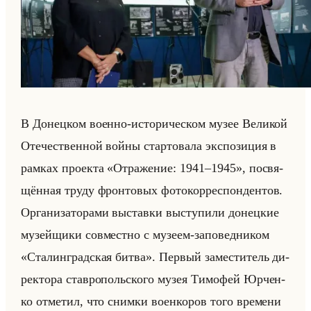
В До­нец­ком во­ен­но-ис­то­ри­че­ском музее Ве­ли­кой
Оте­че­ствен­ной войны стар­то­ва­ла экс­по­зи­ция в
рам­ках про­ек­та «Отражение: 1941–1945», по­свя­
щён­ная труду фрон­то­вых фо­то­кор­ре­спон­ден­тов.
Ор­га­ни­за­то­ра­ми вы­став­ки вы­сту­пи­ли до­нец­кие
му­зейщи­ки сов­мест­но с му­зе­ем-за­по­вед­ни­ком
«Сталинградская битва». Пер­вый за­ме­сти­тель ди­
рек­то­ра став­ро­польско­го музея Ти­мо­фей Юр­чен­
ко от­ме­тил, что сним­ки во­ен­ко­ров того вре­ме­ни