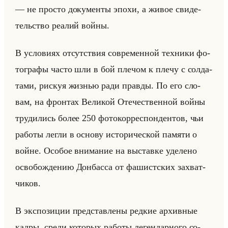
— не про­сто до­ку­мен­ты эпохи, а живое сви­де­
тельство ре­алий войны.
В усло­ви­ях от­сут­ствия со­вре­мен­ной тех­ни­ки фо­
то­гра­фы часто шли в бой пле­чом к плечу с сол­да­
та­ми, рискуя жиз­нью ради прав­ды. По его сло­
вам, на фрон­тах Ве­ли­кой Оте­че­ствен­ной войны
тру­ди­лись более 250 фо­то­кор­ре­спон­ден­тов, чьи
ра­бо­ты легли в ос­но­ву ис­то­ри­че­ской па­мя­ти о
войне. Осо­бое вни­ма­ние на вы­став­ке уде­ле­но
осво­бож­де­нию Дон­бас­са от фа­шист­ских за­хват­
чи­ков.
В экс­по­зи­ции пред­став­ле­ны ред­кие ар­хив­ные
кадры, среди ко­то­рых ра­бо­ты ле­ген­дар­но­го со­