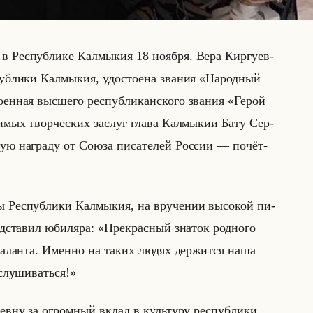
 Рес­пуб­ли­ке Кал­мы­кия 18 но­яб­ря. Вера Кир­гу­ев­
пуб­ли­ки Кал­мы­кия, удо­сто­ена зва­ния «Народный
н­ная выс­ше­го рес­пуб­ли­кан­ско­го зва­ния «Герой
мых твор­че­ских за­слуг глава Кал­мы­кии Бату Сер­
кую на­гра­ду от Союза пи­са­те­лей Рос­сии — по­чёт­
 Рес­пуб­ли­ки Кал­мы­кия, на вру­че­нии вы­со­кой пи­
ред­ста­вил юби­ля­ра: «Прекрасный знаток родного
таланта. Именно на таких людях держится наша
ислушиваться!»
­ев­ну за огром­ный вклад в культу­ру рес­пуб­ли­ки,