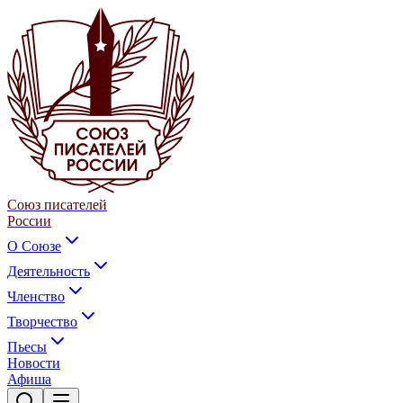
Союз писателей
России
О Союзе
Деятельность
Членство
Творчество
Пьесы
Новости
Афиша