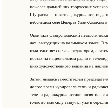
по­же­лав дальнейших твор­че­ских успе­хов, 
Шу­гра­ева — пи­са­тель, жур­на­лист, пе­да­го
небольшом селе Це­кер­та Улан-Хольско­го
Окон­чи­ла Став­ро­польский пе­да­го­ги­че­ски
лах, вы­хо­дя­щих на кал­мыц­ком языке. В т
из­да­тельстве: сна­ча­ла ре­дак­то­ром, а зате
по­стах на на­ци­ональном радио и те­ле­ви­д
цию ху­до­же­ствен­но­го ве­ща­ния на на­ци­
Затем, яв­ля­ясь за­ме­сти­те­лем пред­се­да­те­л
дол­гое время ку­ри­ро­ва­ла теле- и ра­дио­
теле- и ра­дио­жур­на­ли­сти­ке по­свя­ти­ла
голос во всю силу за­зву­чал уже в се­ре­дин