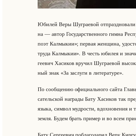
Юби­лей Веры Шу­гра­евой от­празд­но­ва­ли в
на — автор Го­су­дар­ствен­но­го гимна Рес­
поэт Калмыкии»; пер­вая жен­щи­на, удо­сто­е
труда Калмыкии». В честь юби­лея и зна­чи­
ге­евич Ха­си­ков вру­чил Шу­гра­евой вы­со­
ный знак «За заслуги в литературе».
По со­об­ще­нию офи­ци­ально­го сайта Главы
са­тельской на­гра­ды Бату Ха­си­ков так п
языка, символ мудрости, вдохновения и 
земля. Будем брать пример и во всем пр
Бату Сер­ге­евич по­бла­го­да­рил Веру Кир­гу