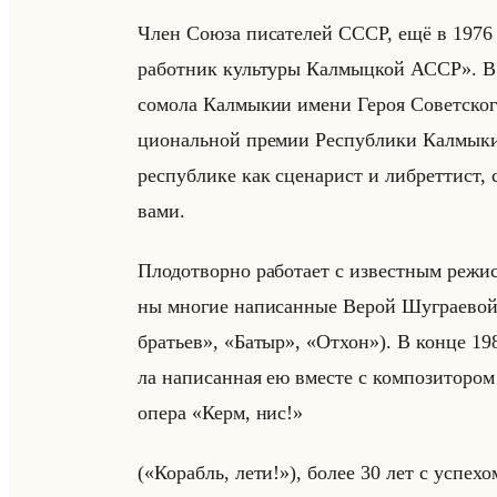
Член Союза пи­са­те­лей СССР, ещё в 1976 г
работник культуры Калмыцкой АССР». В 19
со­мо­ла Кал­мы­кии имени Героя Со­вет­ско­г
ци­ональной пре­мии Рес­пуб­ли­ки Кал­мы­ки
рес­пуб­ли­ке как сце­на­рист и либ­рет­тист, 
ва­ми.
Пло­до­твор­но ра­бо­та­ет с из­вест­ным ре­ж
ны мно­гие на­пи­сан­ные Верой Шу­гра­ев
братьев», «Батыр», «Отхон»). В конце 1980
ла на­пи­сан­ная ею вме­сте с ком­по­зи­то­р
опера «Керм, нис!»
(«Корабль, лети!»), более 30 лет с успе­хом 