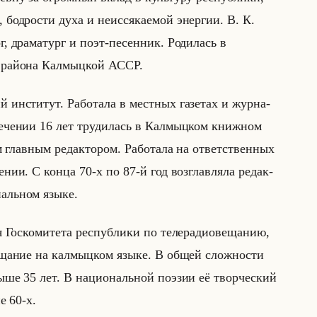
бод­ро­сти духа и неис­ся­ка­емой энер­гии. В. К.
г, дра­ма­тург и поэт-пе­сен­ник. Ро­ди­лась в
 райо­на Кал­мыц­кой АССР.
й ин­сти­тут. Ра­бо­та­ла в мест­ных га­зе­тах и жур­на­
е­че­нии 16 лет тру­ди­лась в Кал­мыц­ком книж­ном
м глав­ным ре­дак­то­ром. Ра­бо­та­ла на от­вет­ствен­ных
е­нии. С конца 70-х по 87-й год воз­глав­ля­ла ре­дак­
ональном языке.
я Гос­ко­ми­те­та рес­пуб­ли­ки по те­ле­ра­дио­ве­ща­нию,
ве­ща­ние на кал­мыц­ком языке. В общей слож­но­сти
 свыше 35 лет. В на­ци­ональной по­эзии её твор­че­ский
е 60-х.