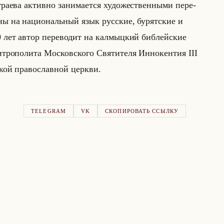
ра­ева ак­тив­но за­ни­ма­ет­ся ху­до­же­ствен­ны­ми пе­ре­
­ны на на­ци­ональный язык рус­ские, бу­рят­ские и
0 лет автор пе­ре­во­дит на кал­мыц­кий биб­лейские
­ро­по­ли­та Мос­ков­ско­го Свя­ти­те­ля Ин­но­кен­тия III
ской пра­во­слав­ной церк­ви.
TELEGRAM
VK
СКОПИРОВАТЬ ССЫЛКУ