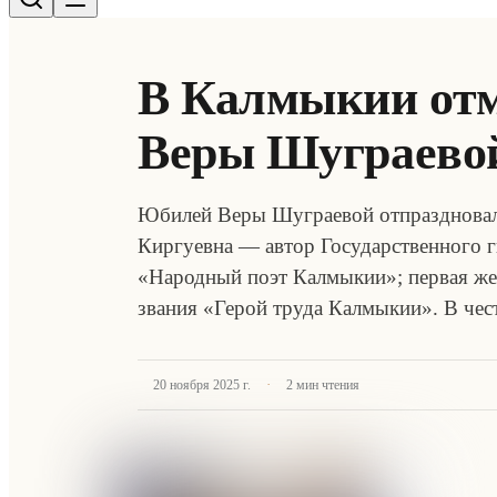
В Калмыкии от
Веры Шуграево
Юбилей Веры Шуграевой отпраздновали
Киргуевна — автор Государственного г
«Народный поэт Калмыкии»; первая же
звания «Герой труда Калмыкии». В че
·
20 ноября 2025 г.
2
мин чтения