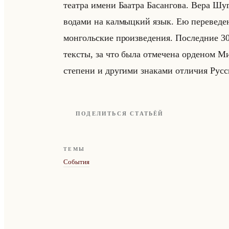
те­ат­ра имени Ба­ат­ра Ба­сан­го­ва. Вера Шу­г
во­да­ми на кал­мыц­кий язык. Ею пе­ре­ве­де
мон­гольские про­из­ве­де­ния. По­след­ние 3
тек­сты, за что была от­ме­че­на ор­де­ном Мит
сте­пе­ни и дру­ги­ми зна­ка­ми от­ли­чия Рус­
ПОДЕЛИТЬСЯ СТАТЬЁЙ
ТЕМЫ
События