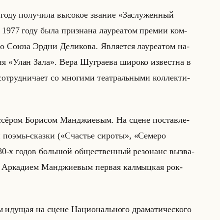
оду по­лу­чи­ла вы­со­кое зва­ние «Заслуженный
77 году была при­зна­на ла­уре­атом пре­мии ком­
о Союза Эрдни Де­ли­ко­ва. Яв­ля­ет­ся ла­уре­атом на­
я «Улан Зала». Вера Шу­гра­ева ши­ро­ко из­вест­на в
со­труд­ни­ча­ет со мно­ги­ми те­ат­ральны­ми кол­лек­ти­
ис­сё­ром Бо­ри­сом Ман­джи­евым. На сцене по­став­ле­
ой поэмы-сказ­ки («Счастье сироты», «Семеро
-х годов большой об­ще­ствен­ный ре­зо­нанс вы­зва­
ом Ар­ка­ди­ем Ман­джи­евым пер­вая кал­мыц­кая рок-
иду­щая на сцене На­ци­онально­го дра­ма­ти­че­ско­го