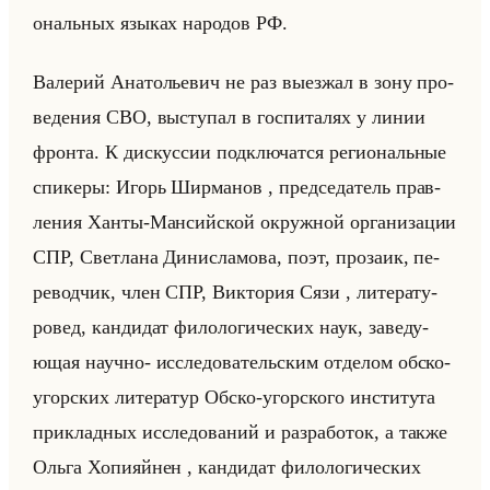
ональных язы­ках на­ро­дов РФ.
Ва­ле­рий Ана­то­лье­вич не раз вы­ез­жал в зону про­
ве­де­ния СВО, вы­сту­пал в гос­пи­та­лях у линии
фрон­та. К дис­кус­сии под­клю­чат­ся ре­ги­ональные
спи­ке­ры: Игорь Шир­ма­нов , пред­се­да­тель прав­
ле­ния Ханты-Ман­сийской окруж­ной ор­га­ни­за­ции
СПР, Свет­ла­на Ди­нис­ла­мо­ва, поэт, про­за­ик, пе­
ре­вод­чик, член СПР, Вик­то­рия Сязи , ли­те­ра­ту­
ро­вед, кан­ди­дат фи­ло­ло­ги­че­ских наук, за­ве­ду­
ющая на­уч­но- ис­сле­до­ва­тельским от­де­лом обско-
угор­ских ли­те­ра­тур Обско-угор­ско­го ин­сти­ту­та
при­клад­ных ис­сле­до­ва­ний и раз­ра­бо­ток, а также
Ольга Хо­пи­яйнен , кан­ди­дат фи­ло­ло­ги­че­ских