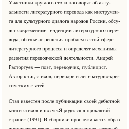
Участ­ни­ки круг­ло­го стола по­го­во­рят об ак­ту­
ально­сти ли­те­ра­тур­но­го пе­ре­во­да как ин­стру­мен­
та для культур­но­го диа­ло­га на­ро­дов Рос­сии, об­су­
дят со­вре­мен­ные тен­ден­ции ли­те­ра­тур­но­го пе­ре­
во­да, обо­зна­чат ре­ше­ния про­блем в этой сфере
ли­те­ра­тур­но­го про­цес­са и опре­де­лят ме­ха­низ­мы
раз­ви­тия пе­ре­вод­че­ской де­ятельно­сти. Ан­дрей
Рас­тор­гу­ев — поэт, пе­ре­вод­чик, пуб­ли­цист.
Автор книг, сти­хов, пер­во­дов и ли­те­ра­тур­но-кри­
ти­че­ских ста­тей.
Стал из­ве­стен после пуб­ли­ка­ции своей де­бют­ной
книги сти­хов и поэм «Я родился в проклятой
стране» (1991). В сбор­ни­ке про­сле­жи­ва­ет­ся образ
ли­ри­че­ско­го героя, «голоса поколения», ко­то­рый