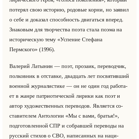
по­те­рял свою ис­то­рию, ро­до­вые корни, но за­явил
о себе и до­ка­зал спо­соб­ность дви­гаться впе­ред.
Зна­ко­вым для твор­че­ства поэта стала поэма на
ис­то­ри­че­скую тему «Успение Стефана
Пермского» (1996).
Ва­ле­рий Ла­ты­нин — поэт, про­за­ик, пе­ре­вод­чик,
пол­ков­ник в от­став­ке, два­дцать лет по­свя­тив­ший
во­ен­ной жур­на­ли­сти­ке — он не один год ра­бо­та­
ет в жанре пат­ри­оти­че­ской ли­ри­ки как поэт и
автор ху­до­же­ствен­ных пе­ре­во­дов. Яв­ля­ет­ся со­
ста­ви­те­лем Ан­то­ло­гии «Мы с вами, братья!»,
под­го­тов­лен­ной СПР и со­брав­шей пе­ре­во­ды на
рус­ский сти­хов о СВО, на­пи­сан­ных на на­ци­