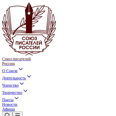
Союз писателей
России
О Союзе
Деятельность
Членство
Творчество
Пьесы
Новости
Афиша