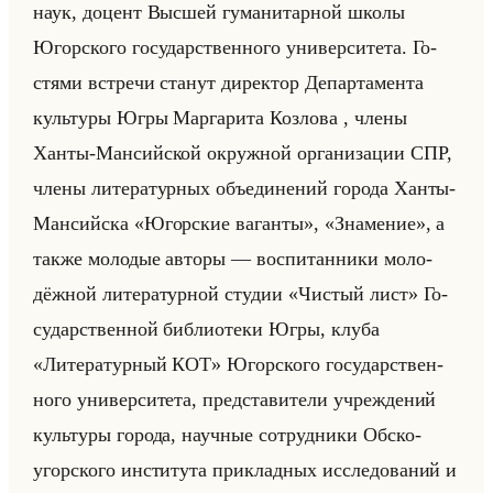
наук, до­цент Выс­шей гу­ма­ни­тар­ной школы
Югор­ско­го го­су­дар­ствен­но­го уни­вер­си­те­та. Го­
стя­ми встре­чи ста­нут ди­рек­тор Де­пар­та­мен­та
культу­ры Югры Мар­га­ри­та Коз­ло­ва , члены
Ханты-Ман­сийской окруж­ной ор­га­ни­за­ции СПР,
члены ли­те­ра­тур­ных объеди­не­ний го­ро­да Ханты-
Ман­сийска «Югорские ваганты», «Знамение», а
также мо­ло­дые ав­то­ры — вос­пи­тан­ни­ки мо­ло­
дёж­ной ли­те­ра­тур­ной сту­дии «Чистый лист» Го­
су­дар­ствен­ной биб­лио­те­ки Югры, клуба
«Литературный КОТ» Югор­ско­го го­су­дар­ствен­
но­го уни­вер­си­те­та, пред­ста­ви­те­ли учре­жде­ний
культу­ры го­ро­да, на­уч­ные со­труд­ни­ки Обско-
угор­ско­го ин­сти­ту­та при­клад­ных ис­сле­до­ва­ний и