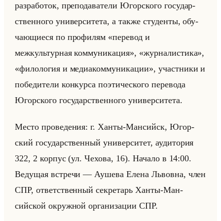
раз­ра­бо­ток, пре­по­да­ва­те­ли Югор­ско­го го­су­дар­
ствен­но­го уни­вер­си­те­та, а также сту­ден­ты, обу­
ча­ющи­еся по про­фи­лям «перевод и
межкультурная коммуникация», «журналистика»,
«филология и медиакоммуникации», участ­ни­ки и
по­бе­ди­те­ли кон­кур­са по­эти­че­ско­го пе­ре­во­да
Югор­ско­го го­су­дар­ствен­но­го уни­вер­си­те­та.
Место про­ве­де­ния: г. Ханты-Ман­сийск, Югор­
ский го­су­дар­ствен­ный уни­вер­си­тет, ауди­то­рия
322, 2 кор­пус (ул. Че­хо­ва, 16). На­ча­ло в 14:00.
Ве­ду­щая встре­чи — Ау­ше­ва Елена Львов­на, член
СПР, от­вет­ствен­ный сек­ре­тарь Ханты-Ман­
сийской окруж­ной ор­га­ни­за­ции СПР.