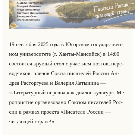
19 сен­тяб­ря 2025 года в Югор­ском го­су­дар­ствен­
ном уни­вер­си­те­те (г. Ханты-Ман­сийск) в 14:00
со­сто­ит­ся круг­лый стол с уча­сти­ем по­этов, пе­ре­
вод­чи­ков, чле­нов Союза пи­са­те­лей Рос­сии Ан­
дрея Рас­тор­гу­ева и Ва­ле­рия Ла­ты­ни­на —
«Литературный перевод как диалог культур». Ме­
ро­при­ятие ор­га­ни­зо­ва­но Со­юзом пи­са­те­лей Рос­
сии в рам­ках про­ек­та «Писатели России —
читающей стране!»