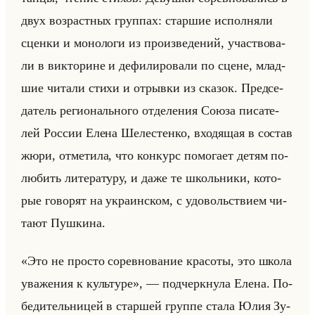
двух воз­раст­ных груп­пах: стар­шие ис­пол­ня­ли
сцен­ки и мо­но­ло­ги из про­из­ве­де­ний, участ­во­ва­
ли в вик­то­рине и де­фи­ли­ро­ва­ли по сцене, млад­
шие чи­та­ли стихи и от­рыв­ки из ска­зок. Пред­се­
да­тель ре­ги­онально­го от­де­ле­ния Союза пи­са­те­
лей Рос­сии Елена Ше­ле­стен­ко, вхо­дя­щая в со­став
жюри, от­ме­ти­ла, что кон­курс по­мо­га­ет детям по­
лю­бить ли­те­ра­ту­ру, и даже те школьни­ки, ко­то­
рые го­во­рят на укра­ин­ском, с удо­вольстви­ем чи­
та­ют Пуш­ки­на.
«Это не просто соревнование красоты, это школа
уважения к культуре», — под­черк­ну­ла Елена. По­
бе­ди­тельни­цей в стар­шей груп­пе стала Юлия Зу­