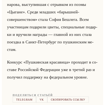
на­ро­ва, вы­сту­пив­шая с от­рыв­ком из поэмы
«Цыгане». Среди млад­ших «барышней-
совершенством» стала София Бешле­га. Всем
участ­ни­цам по­да­ри­ли цветы, спе­ци­альные по­дар­
ки и вру­чи­ли на­гра­ды — глав­ной из них стала
по­езд­ка в Санкт-Пе­тер­бург по пуш­кин­ским ме­
стам.
Кон­курс «Пушкинская красавица» про­хо­дит в со­
ста­ве Рос­сийской Фе­де­ра­ции уже в тре­тий раз и
по­лу­чил под­держ­ку на фе­де­ральном уровне.
ПОДЕЛИТЬСЯ СТАТЬЁЙ
TELEGRAM
VK
СКОПИРОВАТЬ ССЫЛКУ