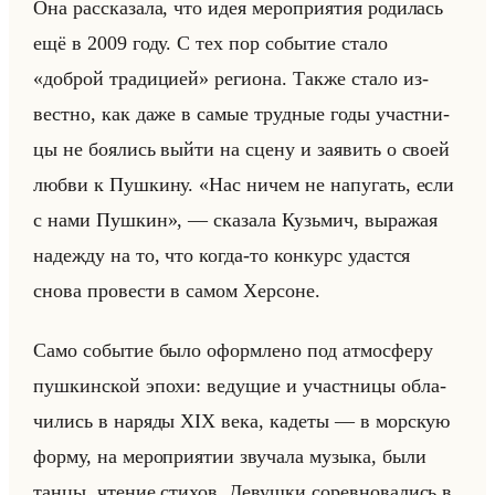
Она рас­ска­за­ла, что идея ме­ро­при­ятия ро­ди­лась
ещё в 2009 году. С тех пор со­бы­тие стало
«доброй традицией» ре­ги­она. Также стало из­
вест­но, как даже в самые труд­ные годы участ­ни­
цы не бо­ялись выйти на сцену и за­явить о своей
любви к Пуш­ки­ну. «Нас ничем не напугать, если
с нами Пушкин», — ска­за­ла Кузьмич, вы­ра­жая
на­деж­ду на то, что когда-то кон­курс удаст­ся
снова про­ве­сти в самом Хер­соне.
Само со­бы­тие было оформ­ле­но под ат­мо­сфе­ру
пуш­кин­ской эпохи: ве­ду­щие и участ­ни­цы об­ла­
чи­лись в на­ря­ды XIX века, ка­де­ты — в мор­скую
форму, на ме­ро­при­ятии зву­ча­ла му­зы­ка, были
танцы, чте­ние сти­хов. Де­вуш­ки со­рев­но­ва­лись в