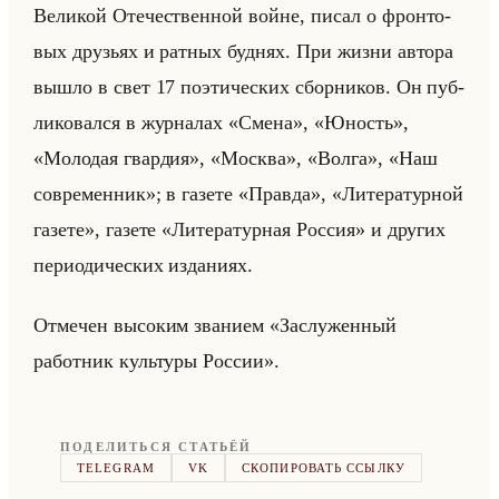
Ве­ли­кой Оте­че­ствен­ной войне, писал о фрон­то­
вых дру­зьях и рат­ных буд­нях. При жизни ав­то­ра
вышло в свет 17 по­эти­че­ских сбор­ни­ков. Он пуб­
ли­ко­вал­ся в жур­на­лах «Смена», «Юность»,
«Молодая гвардия», «Москва», «Волга», «Наш
современник»; в га­зе­те «Правда», «Литературной
газете», га­зе­те «Литературная Россия» и дру­гих
пе­ри­оди­че­ских из­да­ни­ях.
От­ме­чен вы­со­ким зва­ни­ем «Заслуженный
работник культуры России».
ПОДЕЛИТЬСЯ СТАТЬЁЙ
TELEGRAM
VK
СКОПИРОВАТЬ ССЫЛКУ