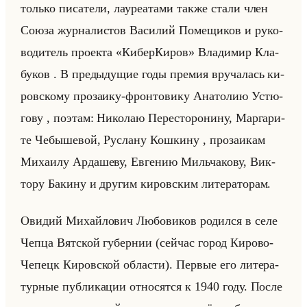
только пи­са­те­ли, ла­уре­ата­ми также стали член
Союза жур­на­ли­стов Ва­си­лий По­ме­щи­ков и ру­ко­
во­ди­тель про­ек­та «КиберКиров» Вла­ди­мир Кла­
бу­ков . В преды­ду­щие годы пре­мия вру­ча­лась ки­
ров­ско­му про­за­ику-фрон­то­ви­ку Ана­то­лию Устю­
го­ву , по­этам: Ни­ко­лаю Пе­ре­сто­ро­ни­ну, Мар­га­ри­
те Че­бы­ше­вой, Рус­ла­ну Кош­ки­ну , про­за­икам
Ми­ха­илу Ар­да­ше­ву, Ев­ге­нию Мильча­ко­ву, Вик­
то­ру Ба­ки­ну и дру­гим ки­ров­ским ли­те­ра­то­рам.
Ови­дий Ми­хайло­вич Лю­бо­ви­ков ро­дил­ся в селе
Чепца Вят­ской гу­бер­нии (сейчас город Ки­ро­во-
Че­пецк Ки­ров­ской об­ла­сти). Пер­вые его ли­те­ра­
тур­ные пуб­ли­ка­ции от­но­сят­ся к 1940 году. После