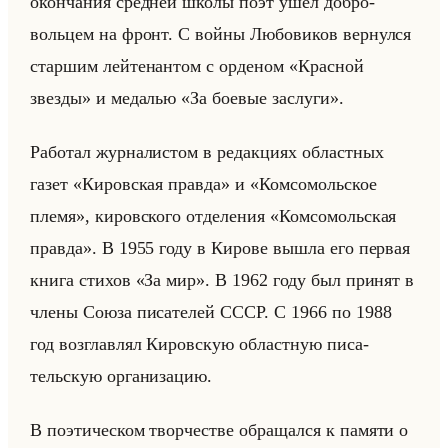
окон­ча­ния сред­ней школы поэт ушёл доб­ро­
вольцем на фронт. С войны Лю­бо­ви­ков вер­нул­ся
стар­шим лейте­нан­том с ор­де­ном «Красной
звезды» и ме­да­лью «За боевые заслуги».
Ра­бо­тал жур­на­ли­стом в ре­дак­ци­ях об­ласт­ных
газет «Кировская правда» и «Комсомольское
племя», ки­ров­ско­го от­де­ле­ния «Комсомольская
правда». В 1955 году в Ки­ро­ве вышла его пер­вая
книга сти­хов «За мир». В 1962 году был при­нят в
члены Союза пи­са­те­лей СССР. С 1966 по 1988
год воз­глав­лял Ки­ров­скую об­ласт­ную пи­са­
тельскую ор­га­ни­за­цию.
В по­эти­че­ском твор­че­стве об­ра­щал­ся к па­мя­ти о