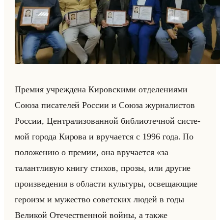
Пре­мия учре­жде­на Ки­ров­ски­ми от­де­ле­ни­ями
Союза пи­са­те­лей Рос­сии и Союза жур­на­ли­стов
Рос­сии, Цен­тра­ли­зо­ван­ной биб­лио­теч­ной си­сте­
мой го­ро­да Ки­ро­ва и вру­ча­ет­ся с 1996 года. По
по­ло­же­нию о пре­мии, она вру­ча­ет­ся «за
талантливую книгу стихов, прозы, или другие
произведения в области культуры, освещающие
героизм и мужество советских людей в годы
Великой Отечественной войны, а также