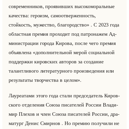
современников, проявивших высокоморальные
качества: героизм, самоотверженность,
стойкость, мужество, благородство» . С 2023 года
об­ласт­ная пре­мия про­хо­дит под па­тро­на­жем Ад­
ми­ни­стра­ции го­ро­да Ки­ро­ва, после чего пре­мия
объяв­ле­на «дополнительной мерой социальной
поддержки кировских авторов за создание
талантливого литературного произведения или
результаты творчества в целом».
Ла­уре­ата­ми этого года стали пред­се­да­тель Ки­ров­
ско­го от­де­ле­ния Союза пи­са­те­лей Рос­сии Вла­ди­
мир Пле­хов и член Союза пи­са­те­лей Рос­сии, дра­
ма­тург Денис Смир­нов . Но пре­мию по­лу­чи­ли не