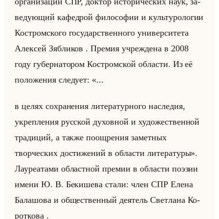
ор­га­ни­за­ции СПР, док­тор ис­то­ри­че­ских наук, за­
ве­ду­ющий ка­фед­рой фи­ло­со­фии и культу­ро­ло­гии
Ко­стром­ско­го го­су­дар­ствен­но­го уни­вер­си­те­та
Алек­сей Зяб­ли­ков . Пре­мия учре­жде­на в 2008
году гу­бер­на­то­ром Ко­стром­ской об­ла­сти. Из её
по­ло­же­ния сле­ду­ет: «...
в целях сохранения литературного наследия,
укрепления русской духовной и художественной
традиций, а также поощрения заметных
творческих достижений в области литературы».
Ла­уре­ата­ми об­ласт­ной пре­мии в об­ла­сти по­эзии
имени Ю. В. Бе­ки­ше­ва стали: член СПР Елена
Ба­ла­шо­ва и об­ще­ствен­ный де­ятель Свет­ла­на Ко­
рот­ко­ва .