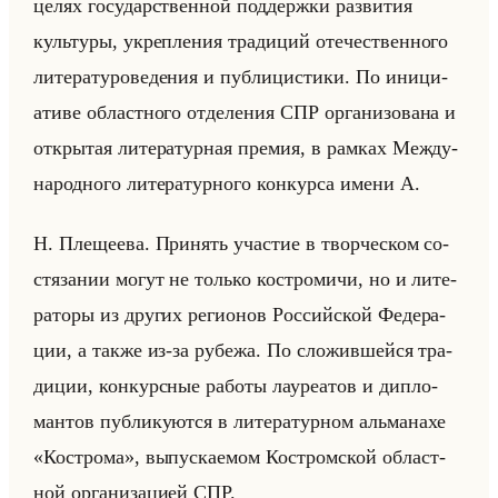
целях го­су­дар­ствен­ной под­держ­ки раз­ви­тия
культу­ры, укреп­ле­ния тра­ди­ций оте­че­ствен­но­го
ли­те­ра­ту­ро­ве­де­ния и пуб­ли­ци­сти­ки. По ини­ци­
ати­ве об­ласт­но­го от­де­ле­ния СПР ор­га­ни­зо­ва­на и
от­кры­тая ли­те­ра­тур­ная пре­мия, в рам­ках Меж­ду­
на­род­но­го ли­те­ра­тур­но­го кон­кур­са имени А.
Н. Пле­ще­ева. При­нять уча­стие в твор­че­ском со­
стя­за­нии могут не только ко­стро­ми­чи, но и ли­те­
ра­то­ры из дру­гих ре­ги­онов Рос­сийской Фе­де­ра­
ции, а также из-за ру­бе­жа. По сло­жив­шейся тра­
ди­ции, кон­курс­ные ра­бо­ты ла­уре­атов и ди­пло­
ман­тов пуб­ли­ку­ют­ся в ли­те­ра­тур­ном альма­на­хе
«Кострома», вы­пус­ка­емом Ко­стром­ской об­ласт­
ной ор­га­ни­за­ци­ей СПР.