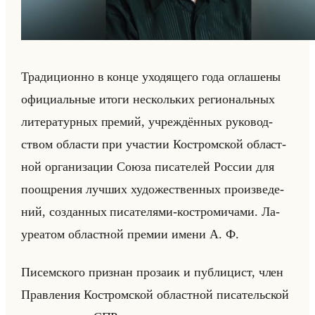
Тра­ди­ци­он­но в конце ухо­дя­ще­го года огла­ше­ны
офи­ци­альные итоги нескольких ре­ги­ональных
ли­те­ра­тур­ных пре­мий, учре­ждён­ных ру­ко­вод­
ством об­ла­сти при уча­стии Ко­стром­ской об­ласт­
ной ор­га­ни­за­ции Союза пи­са­те­лей Рос­сии для
по­ощ­ре­ния луч­ших ху­до­же­ствен­ных про­из­ве­де­
ний, со­здан­ных пи­са­те­ля­ми-ко­стро­ми­ча­ми. Ла­
уре­атом об­ласт­ной пре­мии имени А. Ф.
Пи­сем­ско­го при­знан про­за­ик и пуб­ли­цист, член
Прав­ле­ния Ко­стром­ской об­ласт­ной пи­са­тельской