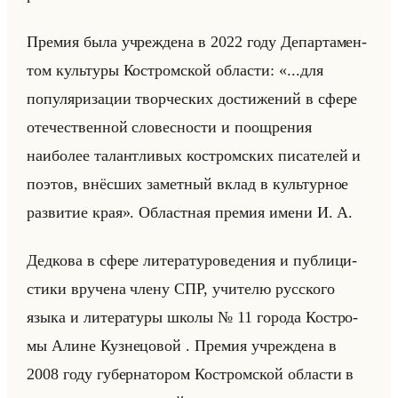
Пре­мия была учре­жде­на в 2022 году Де­пар­та­мен­
том культу­ры Ко­стром­ской об­ла­сти: «...для
популяризации творческих достижений в сфере
отечественной словесности и поощрения
наиболее талантливых костромских писателей и
поэтов, внёсших заметный вклад в культурное
развитие края». Об­ласт­ная пре­мия имени И. А.
Дед­ко­ва в сфере ли­те­ра­ту­ро­ве­де­ния и пуб­ли­ци­
сти­ки вру­че­на члену СПР, учи­те­лю рус­ско­го
языка и ли­те­ра­ту­ры школы № 11 го­ро­да Ко­стро­
мы Алине Куз­не­цо­вой . Пре­мия учре­жде­на в
2008 году гу­бер­на­то­ром Ко­стром­ской об­ла­сти в