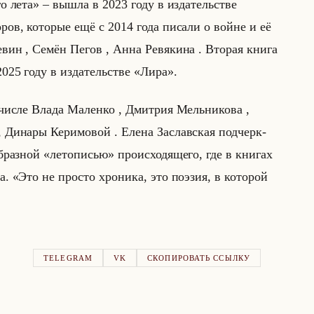
 лета» – вышла в 2023 году в из­да­тельстве
­ров, ко­то­рые ещё с 2014 года пи­са­ли о войне и её
­вин , Семён Пегов , Анна Ре­вя­ки­на . Вто­рая книга
025 году в из­да­тельстве «Лира».
 числе Влада Ма­лен­ко , Дмит­рия Мельни­ко­ва ,
 Ди­на­ры Ке­ри­мо­вой . Елена За­слав­ская под­черк­
раз­ной «летописью» про­ис­хо­дя­ще­го, где в кни­гах
о­ра. «Это не просто хроника, это поэзия, в которой
TELEGRAM
VK
СКОПИРОВАТЬ ССЫЛКУ