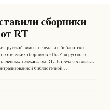
дставили сборники
 от RT
ия русской зимы» передали в библиотеки
 поэтических сборников «ПоэZия русского
товленных телеканалом RT. Встреча состоялась
централизованной библиотечной…