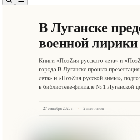
В Луганске пре
военной лирики
Книги «ПоэZия русского лета» и «ПоэZ
города В Луганске прошла презентация
лета» и «ПоэZия русской зимы», подго
в библиотеке-филиале № 1 Луганской 
·
27 сентября 2025 г.
2
мин чтения