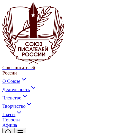
Союз писателей
России
О Союзе
Деятельность
Членство
Творчество
Пьесы
Новости
Афиша