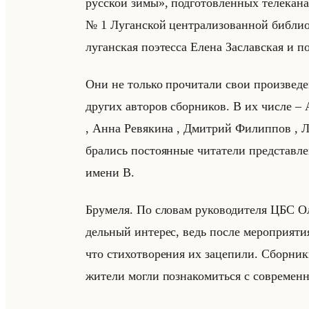
русской зимы», под­го­тов­лен­ных те­ле­ка­на
№ 1 Лу­ган­ской цен­тра­ли­зо­ван­ной биб­лио
лу­ган­ская по­этес­са Елена За­слав­ская и по
Они не только про­чи­та­ли свои про­из­ве­де­н
дру­гих ав­то­ров сбор­ни­ков. В их числе 
, Анна Ре­вя­ки­на , Дмит­рий Фи­лип­пов , 
бра­лись по­сто­ян­ные чи­та­те­ли пред­став
имени В.
Бру­ме­ля. По сло­вам ру­ко­во­ди­те­ля ЦБС О
дельный ин­те­рес, ведь после ме­ро­при­ятия ре
что сти­хо­тво­ре­ния их за­це­пи­ли. Сбор­ни­
жи­те­ли могли по­зна­ко­миться с со­вре­мен­