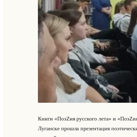
Книги «ПоэZия русского лета» и «ПоэZия ру
Лу­ган­ске про­шла пре­зен­та­ция по­эти­ч