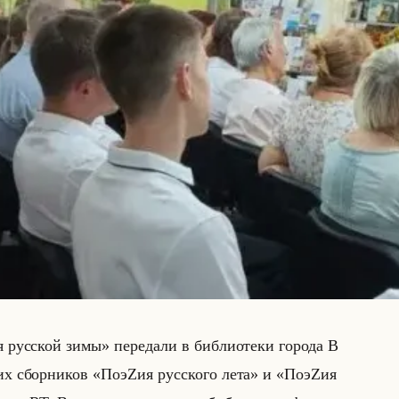
сской зимы» пе­ре­да­ли в биб­лио­те­ки го­ро­да В
е­ских сбор­ни­ков «ПоэZия русского лета» и «ПоэZия