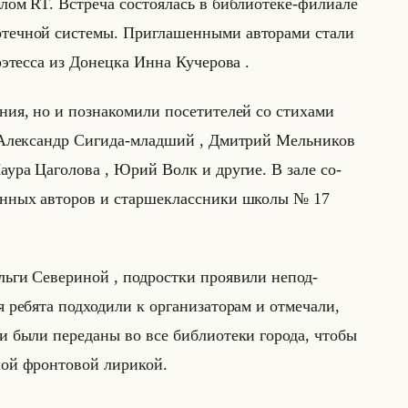
­лом RT. Встре­ча со­сто­ялась в биб­лио­те­ке-фи­ли­але
­теч­ной си­сте­мы. При­гла­шен­ны­ми ав­то­ра­ми стали
­этес­са из До­нец­ка Инна Ку­че­ро­ва .
ия, но и по­зна­ко­ми­ли по­се­ти­те­лей со сти­ха­ми
– Алек­сандр Си­ги­да-млад­ший , Дмит­рий Мельни­ков
Лаура Ца­го­ло­ва , Юрий Волк и дру­гие. В зале со­
­лен­ных ав­то­ров и стар­ше­класс­ни­ки школы № 17
льги Се­ве­ри­ной , под­рост­ки про­яви­ли непод­
­бя­та под­хо­ди­ли к ор­га­ни­за­то­рам и от­ме­ча­ли,
ки были пе­ре­да­ны во все биб­лио­те­ки го­ро­да, чтобы
ной фрон­то­вой ли­ри­кой.