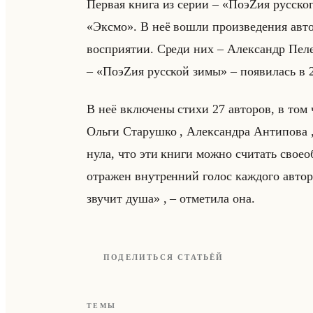
Пер­вая книга из серии – «ПоэZия русского
«Эксмо». В неё вошли про­из­ве­де­ния ав­то
вос­при­ятии. Среди них – Алек­сандр Пе­ле
– «ПоэZия русской зимы» – по­яви­лась в 2
В неё вклю­че­ны стихи 27 ав­то­ров, в том
Ольги Ста­руш­ко , Алек­сандра Ан­ти­по­ва ,
ну­ла, что эти книги можно счи­тать свое­об­
от­ра­жен внут­рен­ний голос каж­до­го ав­т
звучит душа» , – от­ме­ти­ла она.
ПОДЕЛИТЬСЯ СТАТЬЁЙ
ТЕМЫ