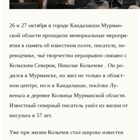
26 и 27 ок­тяб­ря в го­ро­де Кан­да­лак­ша Мур­ман­
ской об­ла­сти про­хо­ди­ли ме­мо­ри­альные ме­ро­при­
ятия в па­мять об из­вест­ном поэте, пи­са­те­ле, пе­
ре­вод­чи­ке, чьё твор­че­ство нераз­рыв­но свя­за­но с
Кольским Се­ве­ром, Ни­ко­лае Ко­лы­че­ве . Он ро­
дил­ся в Мур­ман­ске, но жил не только в об­ласт­
ном цен­тре, но и в Кан­да­лак­ше, по­сёл­ке Лу­
веньга и де­ревне Кол­ви­ца Мур­ман­ской об­ла­сти.
Из­вест­ный се­вер­ный пи­са­тель ушёл из жизни от
ин­сульта в 57 лет.
Уже при жизни Ко­лы­чев стал ши­ро­ко из­ве­стен