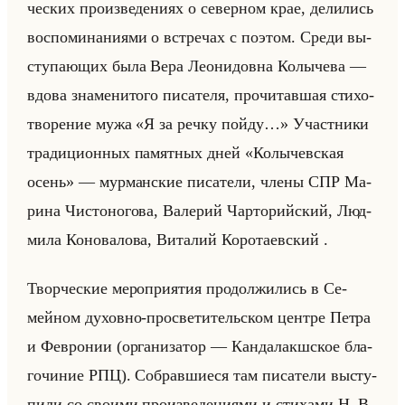
че­ских про­из­ве­де­ни­ях о се­вер­ном крае, де­ли­лись
вос­по­ми­на­ни­ями о встре­чах с по­этом. Среди вы­
сту­па­ющих была Вера Лео­ни­дов­на Ко­лы­че­ва —
вдова зна­ме­ни­то­го пи­са­те­ля, про­чи­тав­шая сти­хо­
тво­ре­ние мужа «Я за речку пойду…» Участ­ни­ки
тра­ди­ци­он­ных па­мят­ных дней «Колычевская
осень» — мур­ман­ские пи­са­те­ли, члены СПР Ма­
ри­на Чи­сто­но­го­ва, Ва­ле­рий Чарто­рийский, Люд­
ми­ла Ко­но­ва­ло­ва, Ви­та­лий Ко­ро­та­ев­ский .
Твор­че­ские ме­ро­при­ятия про­дол­жи­лись в Се­
мейном ду­хов­но-про­све­ти­тельском цен­тре Петра
и Фев­ро­нии (ор­га­ни­за­тор — Кан­да­лакш­ское бла­
го­чи­ние РПЦ). Со­брав­ши­еся там пи­са­те­ли вы­сту­
пи­ли со сво­ими про­из­ве­де­ни­ями и сти­ха­ми Н. В.