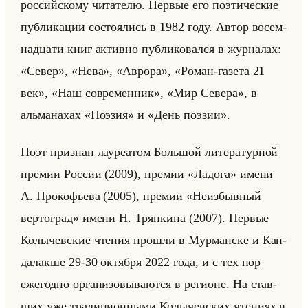
рос­сийско­му чи­та­те­лю. Пер­вые его по­эти­че­ские
пуб­ли­ка­ции со­сто­ялись в 1982 году. Автор во­сем­
на­дца­ти книг ак­тив­но пуб­ли­ко­вал­ся в жур­на­лах:
«Север», «Нева», «Аврора», «Роман-газета 21
век», «Наш современник», «Мир Севера», в
альма­на­хах «Поэзия» и «День поэзии».
Поэт при­знан ла­уре­атом Большой ли­те­ра­тур­ной
пре­мии Рос­сии (2009), пре­мии «Ладога» имени
А. Про­ко­фье­ва (2005), пре­мии «Неизбывный
вертоград» имени Н. Тряп­ки­на (2007). Пер­вые
Ко­лы­чев­ские чте­ния про­шли в Мур­ман­ске и Кан­
да­лак­ше 29-30 ок­тяб­ря 2022 года, и с тех пор
еже­год­но ор­га­ни­зо­вы­ва­ют­ся в ре­ги­оне. На став­
ших уже тра­ди­ци­он­ны­ми Ко­лы­чев­ских чте­ни­ях в