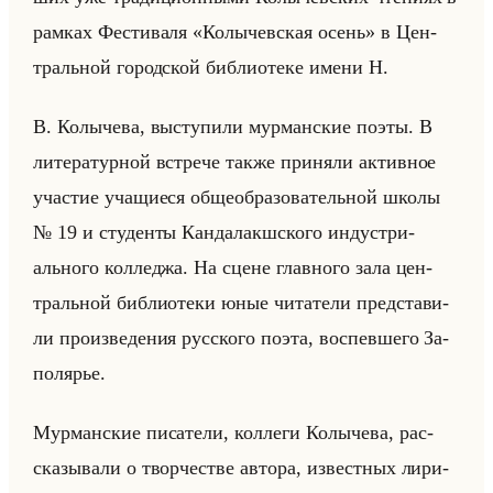
рам­ках Фе­сти­ва­ля «Колычевская осень» в Цен­
тральной го­род­ской биб­лио­те­ке имени Н.
В. Ко­лы­че­ва, вы­сту­пи­ли мур­ман­ские поэты. В
ли­те­ра­тур­ной встре­че также при­ня­ли ак­тив­ное
уча­стие уча­щи­еся об­ще­об­ра­зо­ва­тельной школы
№ 19 и сту­ден­ты Кан­да­лакш­ско­го ин­ду­стри­
ально­го кол­ле­джа. На сцене глав­но­го зала цен­
тральной биб­лио­те­ки юные чи­та­те­ли пред­ста­ви­
ли про­из­ве­де­ния рус­ско­го поэта, вос­пев­ше­го За­
по­ля­рье.
Мур­ман­ские пи­са­те­ли, кол­ле­ги Ко­лы­че­ва, рас­
ска­зы­ва­ли о твор­че­стве ав­то­ра, из­вест­ных ли­ри­