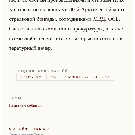
Ко­лы­че­ва перед во­ина­ми 80-й Арк­ти­че­ской мо­то­
стрел­ко­вой бри­га­ды, со­труд­ни­ка­ми МВД, ФСБ,
След­ствен­но­го ко­ми­те­та и про­ку­ра­ту­ры, а также
всеми лю­би­те­ля­ми по­эзии, ко­то­рые по­се­ти­ли ли­
те­ра­тур­ный вечер.
ПОДЕЛИТЬСЯ СТАТЬЁЙ
TELEGRAM
VK
СКОПИРОВАТЬ ССЫЛКУ
ТЕМЫ
Памятные события
ЧИТАЙТЕ ТАКЖЕ
Другие новости Союза