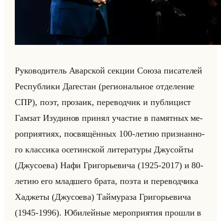
Ру­ко­во­ди­тель Авар­ской сек­ции Союза пи­са­те­лей
Рес­пуб­ли­ки Да­ге­стан (ре­ги­ональное от­де­ле­ние
СПР), поэт, про­за­ик, пе­ре­вод­чик и пуб­ли­цист
Гам­зат Изу­ди­нов при­нял уча­стие в па­мят­ных ме­
ро­при­яти­ях, по­свя­щён­ных 100-летию при­знан­но­
го клас­си­ка осе­тин­ской ли­те­ра­ту­ры Джу­сойты
(Джу­со­ева) Нафи Гри­го­рье­ви­ча (1925-2017) и 80-
летию его млад­ше­го брата, поэта и пе­ре­вод­чи­ка
Хад­же­ты (Джу­со­ева) Тайму­ра­за Гри­го­рье­ви­ча
(1945-1996). Юби­лейные ме­ро­при­ятия про­шли в