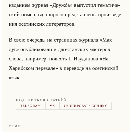
из­да­ни­ем жур­нал «Дружба» вы­пу­стил те­ма­ти­че­
ский номер, где ши­ро­ко пред­став­ле­ны про­из­ве­де­
ния осе­тин­ских ли­те­ра­то­ров.
В свою оче­редь, на стра­ни­цах жур­на­ла «Мах
дуг» опуб­ли­ко­ва­ли и да­ге­стан­ских ма­сте­ров
слова, на­при­мер, по­весть Г. Изу­ди­но­ва «На
Харибском перевале» в пе­ре­во­де на осе­тин­ский
язык.
ПОДЕЛИТЬСЯ СТАТЬЁЙ
TELEGRAM
VK
СКОПИРОВАТЬ ССЫЛКУ
ТЕМЫ