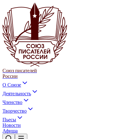
Союз писателей
России
О Союзе
Деятельность
Членство
Творчество
Пьесы
Новости
Афиша