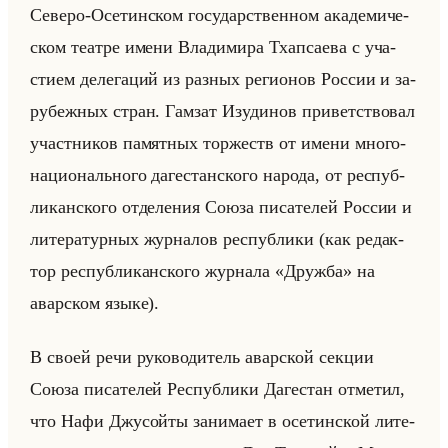
Се­ве­ро-Осе­тин­ском го­су­дар­ствен­ном ака­де­ми­че­
ском те­ат­ре имени Вла­ди­ми­ра Тхап­са­ева с уча­
сти­ем де­ле­га­ций из раз­ных ре­ги­онов Рос­сии и за­
ру­беж­ных стран. Гам­зат Изу­ди­нов при­вет­ство­вал
участ­ни­ков па­мят­ных тор­жеств от имени мно­го­
на­ци­онально­го да­ге­стан­ско­го на­ро­да, от рес­пуб­
ли­кан­ско­го от­де­ле­ния Союза пи­са­те­лей Рос­сии и
ли­те­ра­тур­ных жур­на­лов рес­пуб­ли­ки (как ре­дак­
тор рес­пуб­ли­кан­ско­го жур­на­ла «Дружба» на
авар­ском языке).
В своей речи ру­ко­во­ди­тель авар­ской сек­ции
Союза пи­са­те­лей Рес­пуб­ли­ки Да­ге­стан от­ме­тил,
что Нафи Джу­сойты за­ни­ма­ет в осе­тин­ской ли­те­