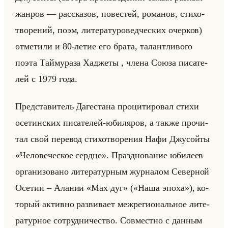
жан­ров — рас­ска­зов, по­ве­стей, ро­ма­нов, сти­хо­
тво­ре­ний, поэм, ли­те­ра­ту­ро­вед­че­ских очер­ков)
от­ме­ти­ли и 80-летие его брата, та­лант­ли­во­го
поэта Тайму­ра­за Хад­же­ты , члена Союза пи­са­те­
лей с 1979 года.
Пред­ста­ви­тель Да­ге­ста­на про­ци­ти­ро­вал стихи
осе­тин­ских пи­са­те­лей-юби­ля­ров, а также про­чи­
тал свой пе­ре­вод сти­хо­тво­ре­ния Нафи Джу­сойты
«Человеческое сердце». Празд­но­ва­ние юби­ле­ев
ор­га­ни­зо­ва­но ли­те­ра­тур­ным жур­на­лом Се­вер­ной
Осе­тии – Ала­нии «Мах дуг» («Наша эпоха»), ко­
то­рый ак­тив­но раз­ви­ва­ет меж­ре­ги­ональное ли­те­
ра­тур­ное со­труд­ни­че­ство. Сов­мест­но с дан­ным