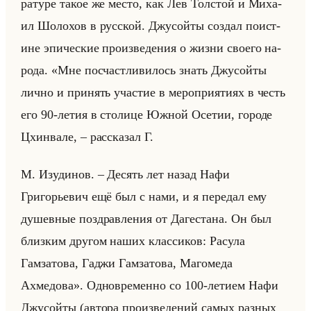
ра­ту­ре такое же место, как Лев Тол­стой и Ми­ха­
ил Шо­ло­хов в рус­ской. Джу­сойты со­здал по­ист­
ине эпи­че­ские про­из­ве­де­ния о жизни сво­его на­
ро­да. «Мне посчастливилось знать Джусойты
лично и принять участие в мероприятиях в честь
его 90-летия в столице Южной Осетии, городе
Цхинвале, – рассказал Г.
М. Изудинов. – Десять лет назад Нафи
Григорьевич ещё был с нами, и я передал ему
душевные поздравления от Дагестана. Он был
близким другом наших классиков: Расула
Гамзатова, Гаджи Гамзатова, Магомеда
Ахмедова». Од­но­вре­мен­но со 100-ле­ти­ем Нафи
Джу­сойты (ав­то­ра про­из­ве­де­ний самых раз­ных