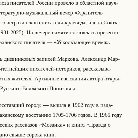
юза пи­са­те­лей Рос­сии про­ве­ло в об­ласт­ной на­уч­
­те­ра­тур­но-му­зы­кальный вечер «Хранитель
о аст­ра­хан­ско­го пи­са­те­ля-кра­еве­да, члена Союза
931-2025). На ве­че­ре па­мя­ти со­сто­ялась пре­зен­та­
а­хан­ско­го пи­са­те­ля — «Ускользающее время».
ь днев­ни­ко­вых за­пи­сей Мар­ко­ва. Алек­сандр Мар­
­тет­нейших пи­са­те­лей-ис­то­ри­ков, рас­ска­зы­ва­
­тых жи­те­лях. Ар­хив­ные изыс­ка­ния ав­то­ра от­кры­
Рус­ско­го Волж­ско­го По­ни­зо­вья.
Восставший город» — вышла в 1962 году в из­да­
а­хан­ско­му вос­ста­нию 1705-1706 годов. В 1965 году
и­че­ских рас­ска­зов «Мозаика» и книга «Правда о
­но свыше со­ро­ка книг.