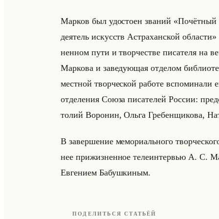
Мар­ков был удо­сто­ен зва­ний «Почётны
деятель искусств Астраханской области
нен­ном пути и твор­че­стве пи­са­те­ля на ве­
Мар­ко­ва и за­ве­ду­ющая от­де­лом биб­лио­т
мест­ной твор­че­ской ра­бо­те вспо­ми­на­ли е
от­де­ле­ния Союза пи­са­те­лей Рос­сии: пр
то­лий Во­ро­нин, Ольга Гре­бен­щи­ко­ва, На­
В за­вер­ше­ние ме­мо­ри­ально­го твор­че­ско­
нее при­жиз­нен­ное те­ле­ин­тер­вью А. С. Ма
Ев­ге­ни­ем Ба­буш­ки­ным.
ПОДЕЛИТЬСЯ СТАТЬЁЙ