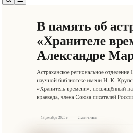
В память об аст
«Хранителе вре
Александре Мар
Астраханское региональное отделение 
научной библиотеке имени Н. К. Круп
«Хранитель времени», посвящённый пам
краеведа, члена Союза писателей Росс
·
13 декабря 2025 г.
2
мин чтения