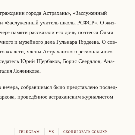
й гражданин города Астрахань», «Заслуженный
» и «Заслуженный учитель школы РСФСР». О жиз­
че­ре па­мя­ти рас­ска­за­ли его дочь, по­этес­са Ольга
еч­но­го и му­зейно­го дела Гульна­ра Гор­де­ева. О сов­
го кол­ле­ги, члены Аст­ра­хан­ско­го ре­ги­онально­го
ед­се­да­тель Юрий Щер­ба­ков, Борис Сверд­лов, Ана­
та­лия Лож­ни­ко­ва.
го ве­че­ра, со­брав­шим­ся было пред­став­ле­но по­след­
р­ко­ва, про­ве­дён­ное аст­ра­хан­ским жур­на­ли­стом
TELEGRAM
VK
СКОПИРОВАТЬ ССЫЛКУ