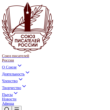
Союз писателей
России
О Союзе
Деятельность
Членство
Творчество
Пьесы
Новости
Афиша