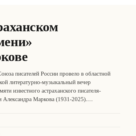
раханском
мени»
кове
Союза писателей России провело в областной
ской литературно-музыкальный вечер
яти известного астраханского писателя-
ии Александра Маркова (1931-2025).…