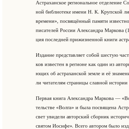
Аст­ра­хан­ское ре­ги­ональное от­де­ле­ние Со
ной биб­лио­те­ке имени Н. К. Круп­ской ли
времени», по­свя­щён­ный па­мя­ти из­вест­но­г
пи­са­те­лей Рос­сии Алек­сандра Мар­ко­ва (1
ция по­след­ней при­жиз­нен­ной книги аст­р
Из­да­ние пред­став­ля­ет собой ше­стую част
ков из­ве­стен в ре­ги­оне как один из ав­то­ри
ющих об аст­ра­хан­ской земле и её зна­ме­ни
ли чи­та­те­лям стра­ни­цы слав­ной ис­то­рии 
Пер­вая книга Алек­сандра Мар­ко­ва — «
тельстве «Волга» и была по­свя­ще­на Аст­р
свет уви­де­ли ав­тор­ский сбор­ник ис­то­р
святом Иосифе». Всего ав­то­ром было из­да