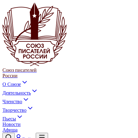
Союз писателей
России
О Союзе
Деятельность
Членство
Творчество
Пьесы
Новости
Афиша