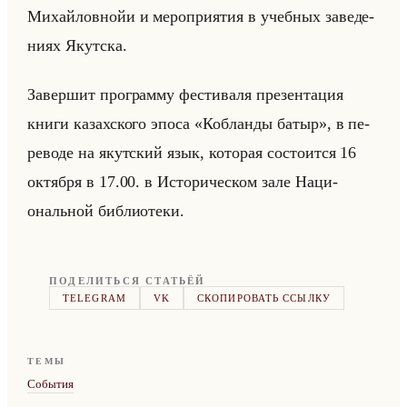
Ми­хайлов­нойи и ме­ро­при­ятия в учеб­ных за­ве­де­
ни­ях Якут­ска.
За­вер­шит про­грам­му фе­сти­ва­ля пре­зен­та­ция
книги ка­зах­ско­го эпоса «Кобланды батыр», в пе­
ре­во­де на якут­ский язык, ко­то­рая со­сто­ит­ся 16
ок­тяб­ря в 17.00. в Ис­то­ри­че­ском зале На­ци­
ональной биб­лио­те­ки.
ПОДЕЛИТЬСЯ СТАТЬЁЙ
TELEGRAM
VK
СКОПИРОВАТЬ ССЫЛКУ
ТЕМЫ
События