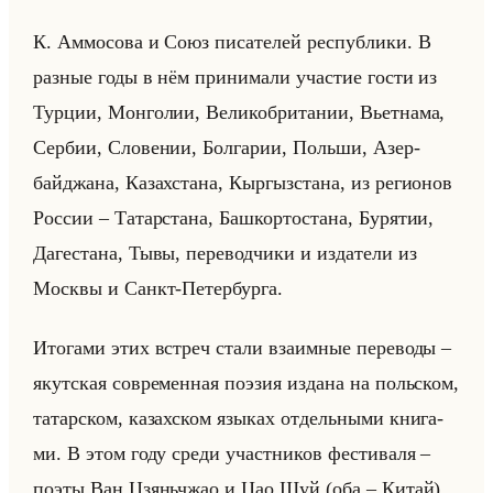
К. Ам­мо­со­ва и Союз пи­са­те­лей рес­пуб­ли­ки. В
раз­ные годы в нём при­ни­ма­ли уча­стие гости из
Тур­ции, Мон­го­лии, Ве­ли­ко­бри­та­нии, Вьет­на­ма,
Сер­бии, Сло­ве­нии, Бол­га­рии, Польши, Азер­
байджа­на, Ка­зах­ста­на, Кыр­гыз­ста­на, из ре­ги­онов
Рос­сии – Та­тар­ста­на, Баш­кор­то­ста­на, Бу­ря­тии,
Да­ге­ста­на, Тывы, пе­ре­вод­чи­ки и из­да­те­ли из
Моск­вы и Санкт-Пе­тер­бур­га.
Ито­га­ми этих встреч стали вза­им­ные пе­ре­во­ды –
якут­ская со­вре­мен­ная по­эзия из­да­на на польском,
та­тар­ском, ка­зах­ском язы­ках от­дельны­ми кни­га­
ми. В этом году среди участ­ни­ков фе­сти­ва­ля –
поэты Ван Цзяньчжао и Цао Шуй (оба – Китай),