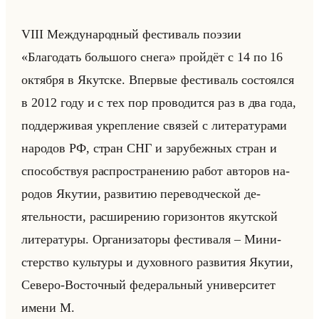
VIII Меж­ду­на­род­ный фе­сти­валь по­эзии
«Благодать большого снега» пройдёт с 14 по 16
ок­тяб­ря в Якут­ске. Впер­вые фе­сти­валь со­сто­ял­ся
в 2012 году и с тех пор про­во­дит­ся раз в два года,
под­дер­жи­вая укреп­ле­ние свя­зей с ли­те­ра­ту­ра­ми
на­ро­дов РФ, стран СНГ и за­ру­беж­ных стран и
спо­соб­ствуя рас­про­стра­не­нию работ ав­то­ров на­
ро­дов Яку­тии, раз­ви­тию пе­ре­вод­че­ской де­
ятельно­сти, рас­ши­ре­нию го­ри­зон­тов якут­ской
ли­те­ра­ту­ры. Ор­га­ни­за­то­ры фе­сти­ва­ля – Ми­ни­
стер­ство культу­ры и ду­хов­но­го раз­ви­тия Яку­тии,
Се­ве­ро-Во­сточ­ный фе­де­ральный уни­вер­си­тет
имени М.