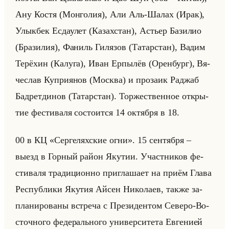
Ану Костя (Мон­го­лия), Али Аль-Шалах (Ирак),
Улык­бек Есдау­лет (Ка­зах­стан), Астьер Ба­зи­лио
(Бра­зи­лия), Фа­ниль Ги­ля­зов (Та­тар­стан), Вадим
Те­рё­хин (Ка­лу­га), Иван Ер­пы­лёв (Орен­бург), Вя­
че­слав Куп­ри­янов (Москва) и про­за­ик Ра­джаб
Бад­рет­ди­нов (Та­тар­стан). Тор­же­ствен­ное от­кры­
тие фе­сти­ва­ля со­сто­ит­ся 14 ок­тяб­ря в 18.
00 в КЦ «Сергеляхские огни». 15 сен­тяб­ря –
выезд в Гор­ный район Яку­тии. Участ­ни­ков фе­
сти­ва­ля тра­ди­ци­он­но при­гла­ша­ет на приём Глава
Рес­пуб­ли­ки Яку­тия Айсен Ни­ко­ла­ев, также за­
пла­ни­ро­ва­ны встре­ча с Пре­зи­ден­том Се­ве­ро-Во­
сточ­но­го фе­де­рально­го уни­вер­си­те­та Ев­ге­ни­ей