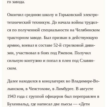
го за­во­да.
Окон­чил сред­нюю школу и Горьков­ский элек­тро­
тех­ни­че­ский тех­ни­кум. До на­ча­ла войны тру­дил­
ся по по­лу­чен­ной спе­ци­ально­сти на Че­ля­бин­ском
трак­тор­ном за­во­де. Был при­зван в действу­ющую
армию, во­евал в со­ста­ве 52-й стрел­ко­вой ди­ви­
зии, участ­во­вал в боях под Рже­вом. По­лу­чил
сильную кон­ту­зию и попал в плен под Сла­вян­
ском.
Далее на­хо­дил­ся в конц­ла­ге­рях во Вла­ди­ми­ре-Во­
лын­ском, в Чен­сто­хо­ве, в Лим­бур­ге. В ав­гу­сте
1943 года с груп­пой офи­це­ров был пе­ре­прав­лен в
Бу­хен­вальд, где на­пи­сал две пьесы — «Дети