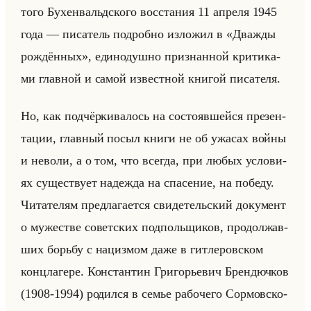
то­го Бу­хен­вальд­ско­го вос­ста­ния 11 ап­ре­ля 1945
года — пи­са­тель по­дроб­но из­ло­жил в «Дважды
рождённых», еди­но­душ­но при­знан­ной кри­ти­ка­
ми глав­ной и самой из­вест­ной кни­гой пи­са­те­ля.
Но, как под­чёр­ки­ва­лось на со­сто­яв­шейся пре­зен­
та­ции, глав­ный посыл книги не об ужа­сах войны
и нево­ли, а о том, что все­гда, при любых усло­ви­
ях су­ще­ству­ет на­деж­да на спа­се­ние, на по­бе­ду.
Чи­та­те­лям пред­ла­га­ет­ся сви­де­тельский до­ку­мент
о му­же­стве со­вет­ских под­польщи­ков, про­дол­жав­
ших борьбу с на­циз­мом даже в гит­ле­ров­ском
конц­ла­ге­ре. Кон­стан­тин Гри­го­рье­вич Брен­дюч­ков
(1908-1994) ро­дил­ся в семье ра­бо­че­го Сор­мов­ско­