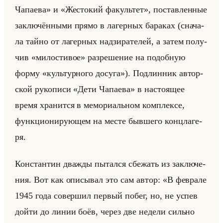
Чапаева» и «Жестокий факультет», по­став­лен­ные
за­клю­чён­ны­ми прямо в ла­гер­ных ба­ра­ках (сна­ча­
ла тайно от ла­гер­ных над­зи­ра­те­лей, а затем по­лу­
чив «милостивое» раз­ре­ше­ние на по­доб­ную
форму «культурного досуга»). Под­лин­ник ав­тор­
ской ру­ко­пи­си «Дети Чапаева» в на­сто­ящее
время хра­нит­ся в ме­мо­ри­альном ком­плек­се,
функ­ци­они­ру­ющем на месте быв­ше­го конц­ла­ге­
ря.
Кон­стан­тин два­жды пы­тал­ся сбе­жать из за­клю­че­
ния. Вот как опи­сы­вал это сам автор: «В феврале
1945 года совершил первый побег, но, не успев
дойти до линии боёв, через две недели сильно