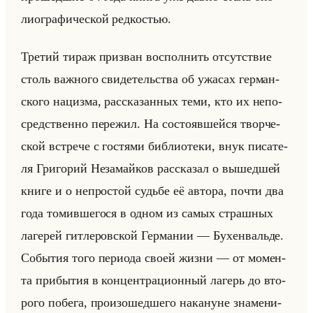
лио­гра­фи­че­ской ред­ко­стью.
Тре­тий тираж при­зван вос­пол­нить от­сут­ствие
столь важ­но­го сви­де­тельства об ужа­сах гер­ман­
ско­го на­циз­ма, рас­ска­зан­ных теми, кто их непо­
сред­ствен­но пе­ре­жил. На со­сто­яв­шейся твор­че­
ской встре­че с го­стя­ми биб­лио­те­ки, внук пи­са­те­
ля Гри­го­рий Неза­майков рас­ска­зал о вы­шед­шей
книге и о непро­стой судьбе её ав­то­ра, почти два
года то­мив­ше­го­ся в одном из самых страш­ных
ла­ге­рей гит­ле­ров­ской Гер­ма­нии — Бу­хен­вальде.
Со­бы­тия того пе­ри­ода своей жизни — от мо­мен­
та при­бы­тия в кон­цен­тра­ци­он­ный ла­герь до вто­
ро­го по­бе­га, про­изо­шед­ше­го на­ка­нуне зна­ме­ни­