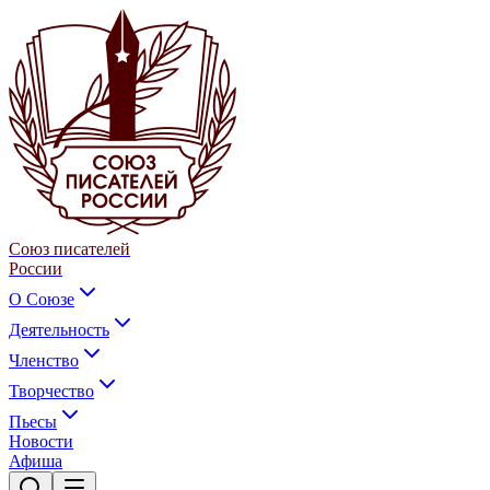
Союз писателей
России
О Союзе
Деятельность
Членство
Творчество
Пьесы
Новости
Афиша