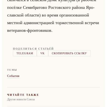
по­сёл­ке Се­миб­ра­то­во Ро­стов­ско­го райо­на Яро­
слав­ской об­ла­сти) во время ор­га­ни­зо­ван­ной
мест­ной ад­ми­ни­стра­ци­ей тор­же­ствен­ной встре­чи
ве­те­ра­нов-фрон­то­ви­ков.
ПОДЕЛИТЬСЯ СТАТЬЁЙ
TELEGRAM
VK
СКОПИРОВАТЬ ССЫЛКУ
ТЕМЫ
События
ЧИТАЙТЕ ТАКЖЕ
Другие новости Союза