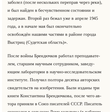
заболел (после нескольких переправ через реки),
и был найден в бесчувственном состоянии и
задержан. Второй раз бежал уже в апреле 1945
года, а в начале мая был окончательно
освобождён нашими частями в районе города
Выстриц (Судетская область)».
После войны Брен­дюч­ков ра­бо­тал пре­по­да­ва­те­
лем, стар­шим на­уч­ным со­труд­ни­ком, за­ве­ду­
ющим ла­бо­ра­то­рии в на­уч­но-ис­сле­до­ва­тельском
ин­сти­ту­те. По­лу­чил пол­то­ра де­сят­ка ав­тор­ских
сви­де­тельств на изоб­ре­те­ния. Были из­да­ны три
книги Кон­стан­ти­на Брен­дюч­ко­ва, после чего ав­
то­ра при­ня­ли в Союз пи­са­те­лей СССР. Пи­са­тель
скон­чал­ся в сельском Доме культу­ры (в ра­бо­чем