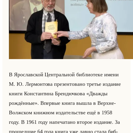
В Яро­слав­ской Цен­тральной биб­лио­те­ке имени
М. Ю. Лер­мон­то­ва пре­зен­то­ва­но тре­тье из­да­ние
книги Кон­стан­ти­на Брен­дюч­ко­ва «Дважды
рождённые». Впер­вые книга вышла в Верхне-
Волж­ском книж­ном из­да­тельстве ещё в 1958
году. В 1961 году на­пе­ча­та­но вто­рое из­да­ние. За
про­шед­шие 64 года книга уже давно стала биб­