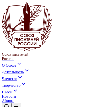
Союз писателей
России
О Союзе
Деятельность
Членство
Творчество
Пьесы
Новости
Афиша