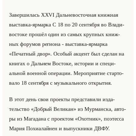
За­вер­ши­лась XXVI Дальне­во­сточ­ная книж­ная
вы­став­ка-яр­мар­ка С 18 по 20 сен­тяб­ря во Вла­ди­
во­сто­ке про­шёл один из самых круп­ных книж­
ных фо­ру­мов ре­ги­она - вы­став­ка-яр­мар­ка
«Печатный двор». Осо­бый ак­цент был сде­лан на
кни­гах о Дальнем Во­сто­ке, ис­то­рии и спе­ци­
альной во­ен­ной опе­ра­ции. Ме­ро­при­ятие стар­то­
ва­ло 18 сен­тяб­ря с му­зы­кально­го от­кры­тия.
В этот день свои про­ек­ты пред­ста­ви­ли из­да­
тельство «Добрый Великан» из Мур­ман­ска, ав­то­
ры из Ма­га­да­на с про­ек­том «Охотник», по­этес­са
Мария По­хи­алайнен и вы­пуск­ни­ки ДВФУ.