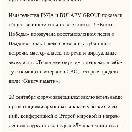
Из­да­тельства РУДА и BULAEV GROUP по­ка­за­ли
об­ще­ствен­но­сти свои новые книги. В «Книге
Победы» про­зву­ча­ла вос­ста­нов­лен­ная песня о
Вла­ди­во­сто­ке. Также со­сто­ялись пуб­лич­ные
встре­чи, ма­стер-клас­сы по речи и вир­ту­альные
экс­кур­сии. «Точка невозврата» про­дол­жи­ла ра­бо­
ту с по­мо­щью ве­те­ра­нов СВО, ко­то­рые пред­ста­
ви­ли «Книгу памяти».
20 сен­тяб­ря форум за­вер­шил­ся за­клю­чи­тельны­ми
пре­зен­та­ци­ями ар­хив­ных и кра­евед­че­ских из­да­
ний, кон­фе­рен­ци­ей о Вто­рой ми­ро­вой и на­граж­
де­ни­ем ла­уре­атов кон­кур­са «Лучшая книга года -