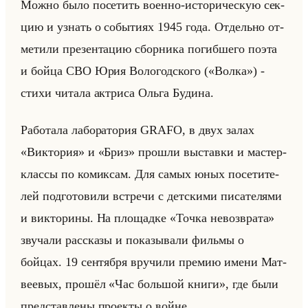
Можно было по­се­тить во­ен­но-ис­то­ри­че­скую сек­
цию и узнать о со­бы­ти­ях 1945 года. От­дельно от­
ме­ти­ли пре­зен­та­цию сбор­ни­ка по­гиб­ше­го поэта
и бойца СВО Юрия Во­ло­год­ско­го («Волка») -
стихи чи­та­ла ак­три­са Ольга Бу­ди­на.
Ра­бо­та­ла ла­бо­ра­то­рия GRAFO, в двух залах
«Виктория» и «Бриз» про­шли вы­став­ки и ма­стер-
клас­сы по ко­мик­сам. Для самых юных по­се­ти­те­
лей под­го­то­ви­ли встре­чи с дет­ски­ми пи­са­те­ля­ми
и вик­то­ри­ны. На пло­щад­ке «Точка невозврата»
зву­ча­ли рас­ска­зы и по­ка­зы­ва­ли фильмы о
бойцах. 19 сен­тяб­ря вру­чи­ли пре­мию имени Мат­
ве­евых, про­шёл «Час большой книги», где были
пред­став­ле­ны про­ек­ты о войне.