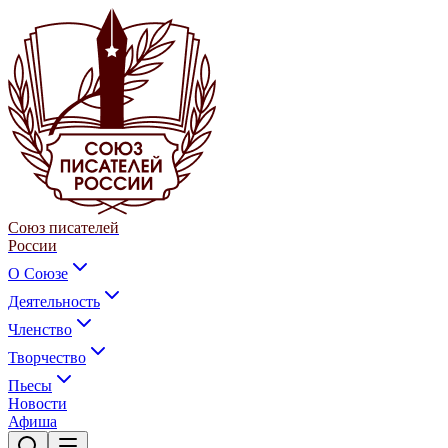
Союз писателей
России
О Союзе
Деятельность
Членство
Творчество
Пьесы
Новости
Афиша