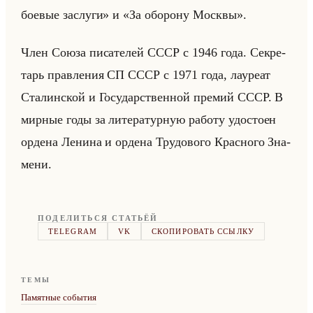
боевые заслуги» и «За оборону Москвы».
Член Союза пи­са­те­лей СССР с 1946 года. Сек­ре­
тарь прав­ле­ния СП СССР с 1971 года, ла­уре­ат
Ста­лин­ской и Го­су­дар­ствен­ной пре­мий СССР. В
мир­ные годы за ли­те­ра­тур­ную ра­бо­ту удо­сто­ен
ор­де­на Ле­ни­на и ор­де­на Тру­до­во­го Крас­но­го Зна­
ме­ни.
ПОДЕЛИТЬСЯ СТАТЬЁЙ
TELEGRAM
VK
СКОПИРОВАТЬ ССЫЛКУ
ТЕМЫ
Памятные события