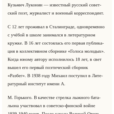
Кузьмич Лу­ко­нин — из­вест­ный рус­ский со­вет­
ский поэт, жур­на­лист и во­ен­ный кор­ре­спон­дент.
С 12 лет про­жи­вал в Ста­лин­гра­де, од­но­вре­мен­но
с учё­бой в школе за­ни­мал­ся в ли­те­ра­тур­ном
круж­ке. В 16 лет со­сто­ялась его пер­вая пуб­ли­ка­
ция в кол­лек­тив­ном сбор­ни­ке «Голоса молодых».
Когда юному ав­то­ру ис­пол­ни­лось 18 лет, в свет
вышел его пер­вый по­эти­че­ский сбор­ник
«Разбег». В 1938 году Ми­ха­ил по­сту­пил в Ли­те­
ра­тур­ный ин­сти­тут имени А.
М. Горько­го. В ка­че­стве стрел­ка лыж­но­го ба­та­
льо­на участ­во­вал в со­вет­ско-фин­ской войне
1939-1940 годов. После на­ча­ла Ве­ли­кой Оте­че­