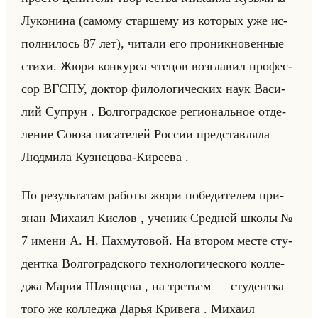
Лу­ко­ни­на (са­мо­му стар­ше­му из ко­то­рых уже ис­
пол­ни­лось 87 лет), чи­та­ли его про­ник­но­вен­ные
стихи. Жюри кон­кур­са чте­цов воз­гла­вил про­фес­
сор ВГСПУ, док­тор фи­ло­ло­ги­че­ских наук Ва­си­
лий Су­прун . Вол­го­град­ское ре­ги­ональное от­де­
ле­ние Союза пи­са­те­лей Рос­сии пред­став­ля­ла
Люд­ми­ла Куз­не­цо­ва-Ки­ре­ева .
По ре­зульта­там ра­бо­ты жюри по­бе­ди­те­лем при­
знан Ми­ха­ил Кис­лов , уче­ник Сред­ней школы №
7 имени А. Н. Па­хму­то­вой. На вто­ром месте сту­
дент­ка Вол­го­град­ско­го тех­но­ло­ги­че­ско­го кол­ле­
джа Мария Шляп­це­ва , на тре­тьем — сту­дент­ка
того же кол­ле­джа Дарья Кри­ве­га . Ми­ха­ил