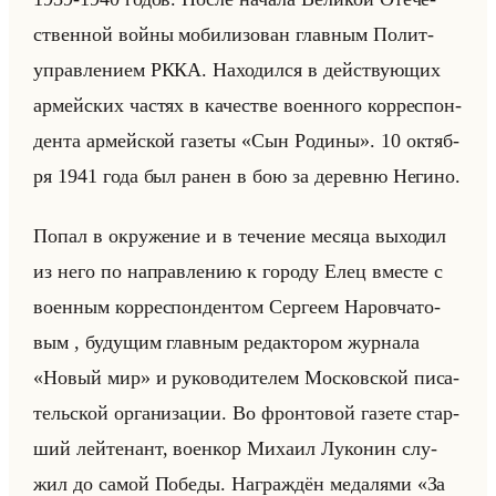
ствен­ной войны мо­би­ли­зо­ван глав­ным По­лит­
управ­ле­ни­ем РККА. На­хо­дил­ся в действу­ющих
ар­мейских ча­стях в ка­че­стве во­ен­но­го кор­ре­спон­
ден­та ар­мейской га­зе­ты «Сын Родины». 10 ок­тяб­
ря 1941 года был ранен в бою за де­рев­ню Неги­но.
Попал в окру­же­ние и в те­че­ние ме­ся­ца вы­хо­дил
из него по на­прав­ле­нию к го­ро­ду Елец вме­сте с
во­ен­ным кор­ре­спон­ден­том Сер­ге­ем На­ров­ча­то­
вым , бу­ду­щим глав­ным ре­дак­то­ром жур­на­ла
«Новый мир» и ру­ко­во­ди­те­лем Мос­ков­ской пи­са­
тельской ор­га­ни­за­ции. Во фрон­то­вой га­зе­те стар­
ший лейте­нант, во­ен­кор Ми­ха­ил Лу­ко­нин слу­
жил до самой По­бе­ды. На­граж­дён ме­да­ля­ми «За