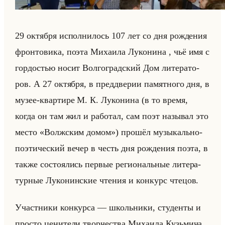
29 ок­тяб­ря ис­пол­ни­лось 107 лет со дня рож­де­ния
фрон­то­ви­ка, поэта Ми­ха­ила Лу­ко­ни­на , чьё имя с
гор­до­стью носит Вол­го­град­ский Дом ли­те­ра­то­
ров. А 27 ок­тяб­ря, в пред­две­рии па­мят­но­го дня, в
музее-квар­ти­ре М. К. Лу­ко­ни­на (в то время,
когда он там жил и ра­бо­тал, сам поэт на­зы­вал это
место «Волжским домом») про­шёл му­зы­кально-
по­эти­че­ский вечер в честь дня рож­де­ния поэта, в
также со­сто­ялись пер­вые ре­ги­ональные ли­те­ра­
тур­ные Лу­ко­нин­ские чте­ния и кон­курс чте­цов.
Участ­ни­ки кон­кур­са — школьни­ки, сту­ден­ты и
про­сто це­ни­те­ли твор­че­ства Ми­ха­ила Кузьми­ча