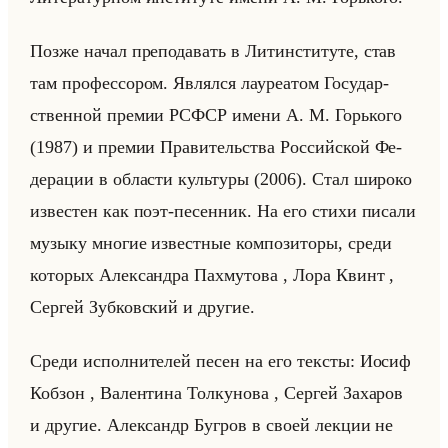
Позже начал пре­по­да­вать в Ли­тин­сти­ту­те, став
там про­фес­со­ром. Яв­лял­ся ла­уре­атом Го­су­дар­
ствен­ной пре­мии РСФСР имени А. М. Горько­го
(1987) и пре­мии Пра­ви­тельства Рос­сийской Фе­
де­ра­ции в об­ла­сти культу­ры (2006). Стал ши­ро­ко
из­ве­стен как поэт-пе­сен­ник. На его стихи пи­са­ли
му­зы­ку мно­гие из­вест­ные ком­по­зи­то­ры, среди
ко­то­рых Алек­сандра Па­хму­то­ва , Лора Квинт ,
Сер­гей Зуб­ков­ский и дру­гие.
Среди ис­пол­ни­те­лей песен на его тек­сты: Иосиф
Коб­зон , Ва­лен­ти­на Тол­ку­но­ва , Сер­гей За­ха­ров
и дру­гие. Алек­сандр Буг­ров в своей лек­ции не