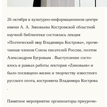
26 ок­тяб­ря в культур­но-ин­фор­ма­ци­он­ном цен­тре
имени А. А. Зи­но­вье­ва Ко­стром­ской об­ласт­ной
на­уч­ной биб­лио­те­ки со­сто­ялась лек­ция
«Поэтический мир Владимира Кострова», про­чи­
тан­ная чле­ном Союза пи­са­те­лей Рос­сии, по­этом
Алек­сан­дром Буг­ро­вым . Вы­ступ­ле­ние со­сто­
ялось в рам­ках ра­бо­ты лек­то­рия «Zиновьев» и
было по­свя­ще­но жизни и твор­че­ству из­вест­но­го
рус­ско­го поэта, ко­стро­ми­ча Вла­ди­ми­ра Ко­ст­ро­ва
.
Па­мят­ное ме­ро­при­ятие ор­га­ни­за­то­ры при­уро­чи­