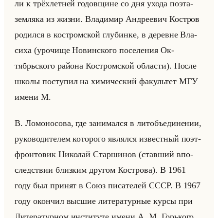
ли к трёх­лет­ней го­дов­щине со дня ухода поэта-
зем­ля­ка из жизни. Вла­ди­мир Ан­дре­евич Ко­ст­ров
ро­дил­ся в ко­стром­ской глу­бин­ке, в де­ревне Вла­
си­ха (уро­чи­ще Но­вин­ско­го по­се­ле­ния Ок­
тябрьско­го райо­на Ко­стром­ской об­ла­сти). После
школы по­сту­пил на хи­ми­че­ский фа­культет МГУ
имени М.
В. Ло­мо­но­со­ва, где за­ни­мал­ся в лит­объеди­не­нии,
ру­ко­во­ди­те­лем ко­то­ро­го яв­лял­ся из­вест­ный поэт-
фрон­то­вик Ни­ко­лай Стар­ши­нов (став­ший впо­
след­ствии близ­ким дру­гом Ко­ст­ро­ва). В 1961
году был при­нят в Союз пи­са­те­лей СССР. В 1967
году окон­чил выс­шие ли­те­ра­тур­ные курсы при
Ли­те­ра­тур­ном ин­сти­ту­те имени А. М. Горько­го.