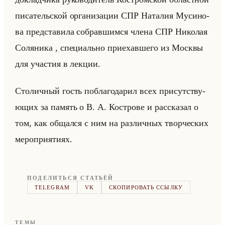
пи­са­тельской ор­га­ни­за­ции СПР На­та­лия Му­си­но­
ва пред­ста­ви­ла со­брав­шим­ся члена СПР Ни­ко­лая
Со­ля­ни­ка , спе­ци­ально при­ехав­ше­го из Моск­вы
для уча­стия в лек­ции.
Сто­лич­ный гость по­бла­го­да­рил всех при­сут­ству­
ющих за па­мять о В. А. Ко­ст­ро­ве и рас­ска­зал о
том, как об­щал­ся с ним на раз­лич­ных твор­че­ских
ме­ро­при­яти­ях.
ПОДЕЛИТЬСЯ СТАТЬЁЙ
TELEGRAM
VK
СКОПИРОВАТЬ ССЫЛКУ
ТЕМЫ