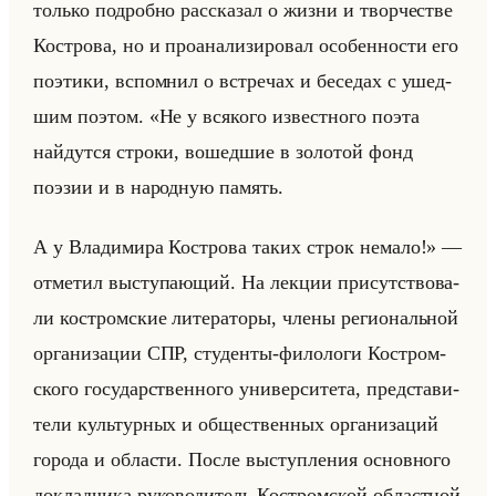
только по­дроб­но рас­ска­зал о жизни и твор­че­стве
Ко­ст­ро­ва, но и про­ана­ли­зи­ро­вал осо­бен­но­сти его
по­эти­ки, вспом­нил о встре­чах и бе­се­дах с ушед­
шим по­этом. «Не у всякого известного поэта
найдутся строки, вошедшие в золотой фонд
поэзии и в народную память.
А у Владимира Кострова таких строк немало!» —
от­ме­тил вы­сту­па­ющий. На лек­ции при­сут­ство­ва­
ли ко­стром­ские ли­те­ра­то­ры, члены ре­ги­ональной
ор­га­ни­за­ции СПР, сту­ден­ты-фи­ло­ло­ги Ко­стром­
ско­го го­су­дар­ствен­но­го уни­вер­си­те­та, пред­ста­ви­
те­ли культур­ных и об­ще­ствен­ных ор­га­ни­за­ций
го­ро­да и об­ла­сти. После вы­ступ­ле­ния ос­нов­но­го
до­клад­чи­ка ру­ко­во­ди­тель Ко­стром­ской об­ласт­ной