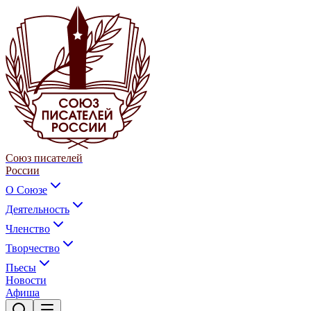
Союз писателей
России
О Союзе
Деятельность
Членство
Творчество
Пьесы
Новости
Афиша