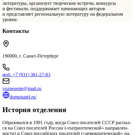
литературы, организует творческие встречи, конкурсы
и фестивали, поддерживает начинающих авторов
и представляет региональную литературу на федеральном
уровне.
Контакты
190000, г. Санкт-Петербург
моб.
+7 (931) 381-27-83
voznesenie@mail.ru
dompisatel.ru/
История отделения
Об­ра­зо­вал­ся в 1991 году, когда Союз пи­са­те­лей СССР рас­пал­
ся на Союз пи­са­те­лей Рос­сии («патриотической» на­прав­лен­
но­сти) и Союз рос­сийских пи­са­те­лей («демократической» на­