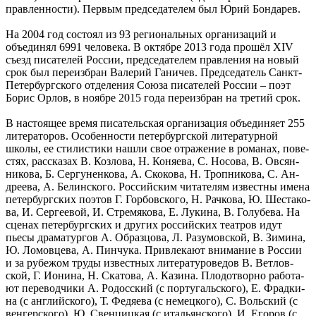
прав­лен­но­сти). Пер­вым пред­се­да­те­лем был Юрий Бон­да­рев.
На 2004 год со­сто­ял из 93 ре­ги­ональных ор­га­ни­за­ций и
объеди­нял 6991 че­ло­ве­ка. В ок­тяб­ре 2013 года про­шёл XIV
съезд пи­са­те­лей Рос­сии, пред­се­да­те­лем прав­ле­ния на новый
срок был пе­ре­из­бран Ва­ле­рий Га­ни­чев. Пред­се­да­тель Санкт-
Пе­тер­бург­ско­го от­де­ле­ния Союза пи­са­те­лей Рос­сии – поэт
Борис Орлов, в но­яб­ре 2015 года пе­ре­из­бран на тре­тий срок.
В на­сто­ящее время пи­са­тельская ор­га­ни­за­ция объеди­ня­ет 255
ли­те­ра­то­ров. Осо­бен­но­сти пе­тер­бург­ской ли­те­ра­тур­ной
школы, ее сти­ли­сти­ки нашли свое от­ра­же­ние в ро­ма­нах, по­ве­
стях, рас­ска­зах В. Коз­ло­ва, Н. Ко­ня­ева, С. Но­со­ва, В. Ов­сян­
ни­ко­ва, Б. Сер­гу­нен­ко­ва, А. Ско­ко­ва, Н. Троп­ни­ко­ва, С. Ан­
дре­ева, А. Бе­лин­ско­го. Рос­сийским чи­та­те­лям из­вест­ны имена
пе­тер­бург­ских по­этов Г. Гор­бов­ско­го, Н. Рач­ко­ва, Ю. Ше­ста­ко­
ва, И. Сер­ге­евой, И. Стре­мя­ко­ва, Е. Лу­ки­на, В. Го­лу­бе­ва. На
сце­нах пе­тер­бург­ских и дру­гих рос­сийских те­ат­ров идут
пьесы дра­ма­тур­гов А. Об­раз­цо­ва, Л. Ра­зумов­ской, В. Зи­ми­на,
Ю. Ло­мов­це­ва, А. Пин­чу­ка. При­вле­ка­ют вни­ма­ние в Рос­сии
и за ру­бе­жом труды из­вест­ных ли­те­ра­ту­ро­ве­дов В. Вет­лов­
ской, Г. Иони­на, Н. Ска­то­ва, А. Ка­зи­на. Пло­до­твор­но ра­бо­та­
ют пе­ре­вод­чи­ки А. Ро­дос­ский (с пор­ту­гальско­го), Е. Фрад­ки­
на (с ан­глийско­го), Т. Фе­дя­ева (с немец­ко­го), С. Вольский (с
вен­гер­ско­го), Ю. Свен­циц­кая (с ита­льян­ско­го), И. Его­ров (с