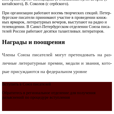
ки­тайско­го), В. Со­ко­лов (с серб­ско­го).
При ор­га­ни­за­ции ра­бо­та­ют во­семь твор­че­ских сек­ций. Пе­тер­
бург­ские пи­са­те­ли при­ни­ма­ют уча­стие в про­ве­де­нии книж­
ных яр­ма­рок, ли­те­ра­тур­ных ве­че­ров, вы­сту­па­ют на радио и
те­ле­ви­де­нии. В Санкт-Пе­тер­бург­ском от­де­ле­нии Союза пи­са­
те­лей Рос­сии ра­бо­та­ют де­сят­ки та­лант­ли­вых ли­те­ра­то­ров.
Награды и поощрения
Члены Союза пи­са­те­лей могут пре­тен­до­вать на раз­
лич­ные ли­те­ра­тур­ные пре­мии, ме­да­ли и зва­ния, ко­то­
рые при­суж­да­ют­ся на фе­де­ральном уровне
Вступить в Союз писателей
Обратитесь в региональное отделение для получения
разъяснений по процедуре вступления
Подробнее