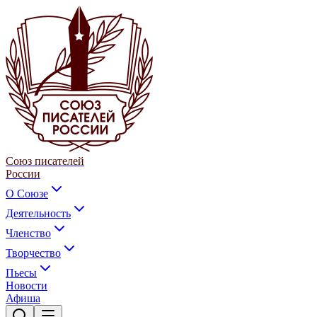
Союз писателей
России
О Союзе
Деятельность
Членство
Творчество
Пьесы
Новости
Афиша