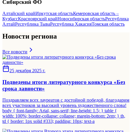
Сибирский
ФО
Алтайский край
Иркутская область
Кемеровская область –
Кузбасс
Красноярский край
Новосибирская область
Республика
Алтай
Республика Тыва
Республика Хакасия
Томская область
Новости региона
Все новости
25 декабря 2025 г.
Подведены итоги литературного конкурса «Без
срока давности»
Поздравляем всех лауреатов с достойной победой, благодарим
всех участников за высокий уровень художественного слова!
body { font-family: Arial, sans-serif; line-height: 1.5; } table {
width: 100%; border-collapse: collapse; margin-bottom: 2em; } th,
td { border: 1px solid #333; padding: 10px; text-a