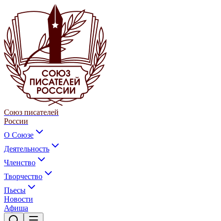
Союз писателей
России
О Союзе
Деятельность
Членство
Творчество
Пьесы
Новости
Афиша