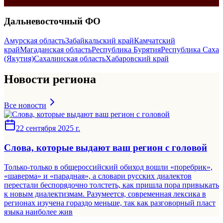
Подробнее
Дальневосточный
ФО
Амурская область
Забайкальский край
Камчатский
край
Магаданская область
Республика Бурятия
Республика Саха
(Якутия)
Сахалинская область
Хабаровский край
Новости региона
Все новости
22 сентября 2025 г.
Слова, которые выдают ваш регион с головой
Только-только в общероссийский обиход вошли «поребрик»,
«шаверма» и «парадная», а словари русских диалектов
перестали беспорядочно толстеть, как пришла пора привыкать
к новым диалектизмам. Разумеется, современная лексика в
регионах изучена гораздо меньше, так как разговорный пласт
языка наиболее жив