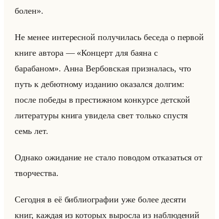
болен».
Не менее ин­те­рес­ной по­лу­чи­лась бе­се­да о пер­вой
книге ав­то­ра — «Концерт для баяна с
барабаном». Анна Вер­бов­ская при­зна­лась, что
путь к де­бют­но­му из­да­нию ока­зал­ся дол­гим:
после по­бе­ды в пре­стиж­ном кон­кур­се дет­ской
ли­те­ра­ту­ры книга уви­де­ла свет только спу­стя
семь лет.
Од­на­ко ожи­да­ние не стало по­во­дом от­ка­заться от
твор­че­ства.
Се­год­ня в её биб­лио­гра­фии уже более де­ся­ти
книг, каж­дая из ко­то­рых вы­рос­ла из на­блю­де­ний