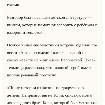
го­га­ми.
Раз­го­вор был по­свя­щён дет­ской ли­те­ра­ту­ре —
кни­гам, ко­то­рые по­мо­га­ют го­во­рить с ре­бён­ком с
юмо­ром и теп­ло­той.
Осо­бое вни­ма­ние участ­ни­ки встре­чи уде­ли­ли по­
ве­сти «Ангел по имени Толик» — одной из
самых из­вест­ных книг Анны Вер­бов­ской. Пи­са­
тельни­ца рас­ска­за­ла, что глав­ный герой имеет
вполне ре­альный про­то­тип:
«Пишу истории из жизни, но докручиваю
детали. Например, ангел Толик списан с моего
двоюродного брата Коли, который был ментально