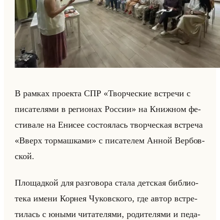
В рам­ках про­ек­та СПР «Творческие встречи с
писателями в регионах России» на Книж­ном фе­
сти­ва­ле на Ени­сее со­сто­ялась твор­че­ская встре­ча
«Вверх тормашками» с пи­са­те­лем Анной Вер­бов­
ской.
Пло­щад­кой для раз­го­во­ра стала дет­ская биб­лио­
те­ка имени Кор­нея Чу­ков­ско­го, где автор встре­
ти­лась с юными чи­та­те­ля­ми, ро­ди­те­ля­ми и пе­да­