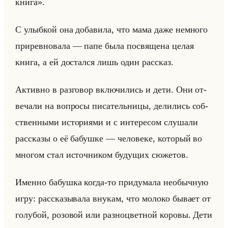
книга».
С улыб­кой она до­ба­ви­ла, что мама даже немно­го
при­рев­но­ва­ла — папе была по­свя­ще­на целая
книга, а ей до­стал­ся лишь один рас­сказ.
Ак­тив­но в раз­го­вор вклю­чи­лись и дети. Они от­
ве­ча­ли на во­про­сы пи­са­тельни­цы, де­ли­лись соб­
ствен­ны­ми ис­то­ри­ями и с ин­те­ре­сом слу­ша­ли
рас­ска­зы о её ба­буш­ке — че­ло­ве­ке, ко­то­рый во
мно­гом стал ис­точ­ни­ком бу­ду­щих сю­же­тов.
Имен­но ба­буш­ка когда-то при­ду­ма­ла необыч­ную
игру: рас­ска­зы­ва­ла вну­кам, что мо­ло­ко бы­ва­ет от
го­лу­бой, ро­зо­вой или раз­но­цвет­ной ко­ро­вы. Дети