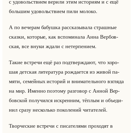
с удо­вольстви­ем ве­ри­ли этим ис­то­ри­ям и с ещё
большим удо­вольстви­ем пили мо­ло­ко.
А по ве­че­рам ба­буш­ка рас­ска­зы­ва­ла страш­ные
сказ­ки, ко­то­рые, как вспо­ми­на­ла Анна Вер­бов­
ская, все внуки ждали с нетер­пе­ни­ем.
Такие встре­чи ещё раз под­твер­жда­ют, что хо­ро­
шая дет­ская ли­те­ра­ту­ра рож­да­ет­ся из живой па­
мя­ти, се­мейных ис­то­рий и вни­ма­тельно­го взгля­да
на мир. Имен­но по­это­му раз­го­вор с Анной Вер­
бов­ской по­лу­чил­ся ис­крен­ним, тёп­лым и объеди­
нил сразу несколько по­ко­ле­ний чи­та­те­лей.
Твор­че­ские встре­чи с пи­са­те­ля­ми про­хо­дят в