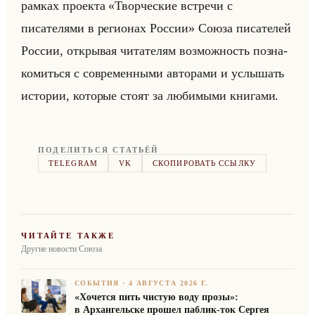
рам­ках про­ек­та «Творческие встречи с
писателями в регионах России» Союза пи­са­те­лей
Рос­сии, от­кры­вая чи­та­те­лям воз­мож­ность по­зна­
ко­миться с со­вре­мен­ны­ми ав­то­ра­ми и услы­шать
ис­то­рии, ко­то­рые стоят за лю­би­мы­ми кни­га­ми.
ПОДЕЛИТЬСЯ СТАТЬЁЙ
TELEGRAM
VK
СКОПИРОВАТЬ ССЫЛКУ
ЧИТАЙТЕ ТАКЖЕ
Другие новости Союза
СОБЫТИЯ
·
4 АВГУСТА 2026 Г.
«Хочется пить чистую воду прозы»:
в Архангельске прошел паблик-ток Сергея