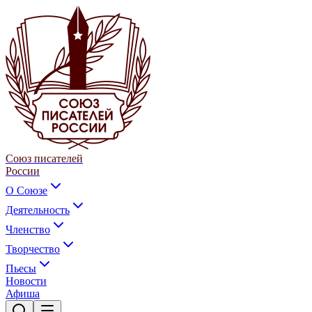
Союз писателей
России
О Союзе
Деятельность
Членство
Творчество
Пьесы
Новости
Афиша