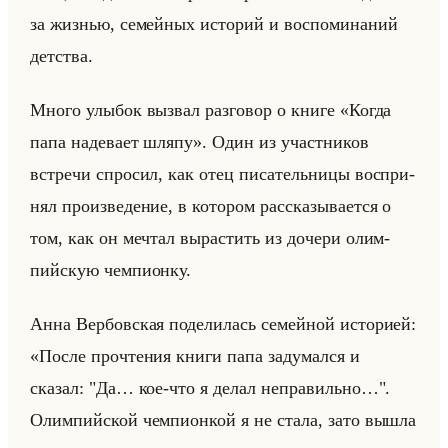
за жиз­нью, се­мейных ис­то­рий и вос­по­ми­на­ний
дет­ства.
Много улы­бок вы­звал раз­го­вор о книге «Когда
папа надевает шляпу». Один из участ­ни­ков
встре­чи спро­сил, как отец пи­са­тельни­цы вос­при­
нял про­из­ве­де­ние, в ко­то­ром рас­ска­зы­ва­ет­ся о
том, как он меч­тал вы­рас­тить из до­че­ри олим­
пийскую чем­пи­он­ку.
Анна Вер­бов­ская по­де­ли­лась се­мейной ис­то­ри­ей:
«После прочтения книги папа задумался и
сказал: "Да… кое-что я делал неправильно…".
Олимпийской чемпионкой я не стала, зато вышла