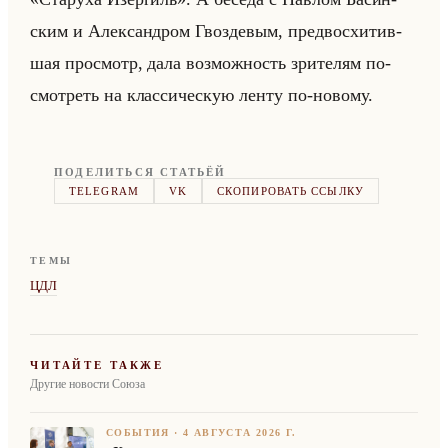
ским и Алек­сан­дром Гвоз­де­вым, пред­вос­хи­тив­
шая про­смотр, дала воз­мож­ность зри­те­лям по­
смот­реть на клас­си­че­скую ленту по-но­во­му.
ПОДЕЛИТЬСЯ СТАТЬЁЙ
TELEGRAM
VK
СКОПИРОВАТЬ ССЫЛКУ
ТЕМЫ
ЦДЛ
ЧИТАЙТЕ ТАКЖЕ
Другие новости Союза
СОБЫТИЯ
·
4 АВГУСТА 2026 Г.