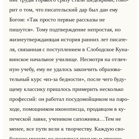
рит о том, что пи­са­тельский дар был дан ему
Богом: «Так просто первые рассказы не
пишутся». Тому под­твер­жде­ние непро­стая, но
жиз­не­утвер­жда­ющая ис­то­рия ран­них лет пи­са­те­
ля, свя­зан­ная с по­ступ­ле­ни­ем в Сло­бод­ское Ку­на­
вин­ское на­чальное учи­ли­ще. Несмот­ря на от­лич­
ную учебу, ему не уда­лось за­кон­чить об­ра­зо­ва­
тельный курс «из-за бедности», после чего бу­ду­
ще­му клас­си­ку при­шлось при­ме­рить несколько
про­фес­сий: он ра­бо­тал по­су­до­мойщи­ком на па­ро­
хо­де, по­мощ­ни­ком ико­но­пис­ца, про­дав­цом в ку­
пе­че­ской лавке, уче­ни­ком са­пож­ни­ка…Тем не
менее, все пути вели к твор­че­ству. Каж­дую сво­
бод­ную ми­ну­ту он по­свя­щал письму и чте­нию,