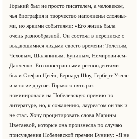
Горький был не про­сто пи­са­те­лем, а че­ло­ве­ком,
чья био­гра­фия и твор­че­ство на­пол­не­ны слож­ны­
ми, но яр­ки­ми со­бы­ти­ями: «Его жизнь была
очень разнообразной. Он состоял в переписке с
выдающимися людьми своего времени: Толстым,
Чеховым, Шаляпиным, Буниным, Немировичем-
Данченко. Его иностранными респондентами
были Стефан Цвейг, Бернард Шоу, Герберт Уэллс
и многие другие. Горького пять раз
номинировали на Нобелевскую премию по
литературе, но, к сожалению, лауреатом он так и
не стал. Хочу процитировать слова Марины
Цветаевой, которые она произнесла по случаю
присуждения Нобелевской премии Бунину: «Я не