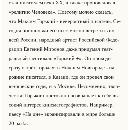
стал писателем века ХХ, а также проповедовал
«религию Человека». По­это­му можно ска­зать,
что Мак­сим Горький - неве­ро­ят­ный пи­са­тель. Се­
год­ня по­ста­нов­ки его пьес можно встре­тить по
всей Рос­сии, на­род­ный ар­тист Рос­сийской Фе­де­
ра­ции Ев­ге­ний Ми­ро­нов даже при­ду­мал те­ат­
ральный фе­сти­валь «Горький +». Он про­хо­дит
сразу в трёх го­ро­дах: в Ниж­нем Нов­го­ро­де - на
ро­дине пи­са­те­ля, в Ка­за­ни, где он про­вёл свои
юно­ше­ские годы, и в Москве. Несо­мнен­но, твор­
че­ство Горько­го по­сто­ян­но воз­вра­ща­ет к себе вы­
со­кий ин­те­рес ки­не­ма­то­гра­фи­стов. На­при­мер,
пьесу «На дне» экра­ни­зи­ро­ва­ли в мире больше
20 раз!».