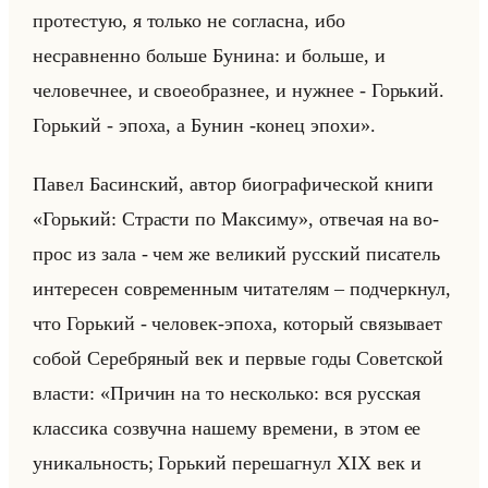
протестую, я только не согласна, ибо
несравненно больше Бунина: и больше, и
человечнее, и своеобразнее, и нужнее - Горький.
Горький - эпоха, а Бунин -конец эпохи».
Павел Ба­син­ский, автор био­гра­фи­че­ской книги
«Горький: Страсти по Максиму», от­ве­чая на во­
прос из зала - чем же ве­ли­кий рус­ский пи­са­тель
ин­те­ре­сен со­вре­мен­ным чи­та­те­лям – под­черк­нул,
что Горький - че­ло­век-эпоха, ко­то­рый свя­зы­ва­ет
собой Се­реб­ря­ный век и пер­вые годы Со­вет­ской
вла­сти: «Причин на то несколько: вся русская
классика созвучна нашему времени, в этом ее
уникальность; Горький перешагнул XIX век и