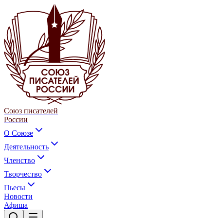
Союз писателей
России
О Союзе
Деятельность
Членство
Творчество
Пьесы
Новости
Афиша