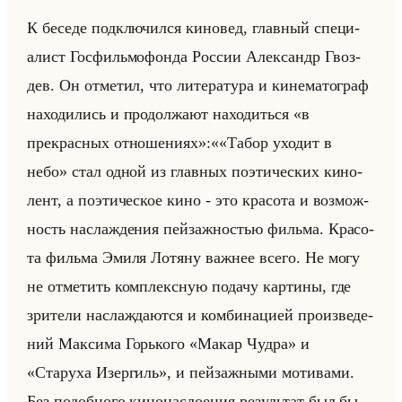
К бе­се­де под­клю­чил­ся ки­но­вед, глав­ный спе­ци­
алист Гос­фильмо­фон­да Рос­сии Алек­сандр Гвоз­
дев. Он от­ме­тил, что ли­те­ра­ту­ра и ки­не­ма­то­граф
на­хо­ди­лись и про­дол­жа­ют на­хо­диться «в
прекрасных отношениях»:««Табор уходит в
небо» стал одной из глав­ных по­эти­че­ских ки­но­
лент, а по­эти­че­ское кино - это кра­со­та и воз­мож­
ность на­сла­жде­ния пейзаж­но­стью фильма. Кра­со­
та фильма Эмиля Ло­тя­ну важ­нее всего. Не могу
не от­ме­тить ком­плекс­ную по­да­чу кар­ти­ны, где
зри­те­ли на­сла­жда­ют­ся и ком­би­на­ци­ей про­из­ве­де­
ний Мак­си­ма Горько­го «Макар Чудра» и
«Старуха Изергиль», и пейзаж­ны­ми мо­ти­ва­ми.
Без по­доб­но­го ки­но­на­сло­ения ре­зультат был бы