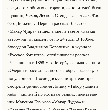
среди его лю­би­мых ав­то­ров-вдох­но­ви­те­лей были
Пуш­кин, Чехов, Лес­ков, Стен­даль, Бальзак, Фло­
бер, Дик­кенс… Пер­вый рас­сказ Горько­го -
«Макар Чудра» вышел в свет в га­зе­те «Кавказ»,
ав­то­ру на тот мо­мент было 24 года. В 1895-м,
бла­го­да­ря Вла­ди­ми­ру Ко­ро­лен­ко, в жур­на­ле
«Русское богатство» опуб­ли­ко­ва­ли рас­сказ
«Челкаш», а в 1898-м в Пе­тер­бур­ге вышла книга
«Очерки и рассказы», ко­то­рая об­ре­ла мас­со­вую
по­пу­ляр­ность. После дис­кус­сии зри­те­ли про­
смот­ре­ли фильм Эмиля Ло­тя­ну «Табор уходит в
небо», снят­ный по мо­ти­вам ран­них про­из­ве­де­
ний Мак­си­ма Горько­го «Макар Чудра» и
«Старуха Изергиль». А бе­се­да с Пав­лом Ба­син­