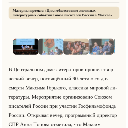
Материал проекта «
Цикл общественно значимых
литературных событий Союза писателей России в Москве
»
1
/
10
· нажмите для просмотра
В Цен­тральном доме ли­те­ра­то­ров про­шёл твор­
че­ский вечер, по­свя­щён­ный 90-летию со дня
смер­ти Мак­си­ма Горько­го, клас­си­ка ми­ро­вой ли­
те­ра­ту­ры. Ме­ро­при­ятие ор­га­ни­зо­ва­но Со­юзом
пи­са­те­лей Рос­сии при уча­стии Гос­фильмо­фон­да
Рос­сии. От­кры­вая вечер, про­грамм­ный ди­рек­тор
СПР Анна По­по­ва от­ме­ти­ла, что Мак­сим