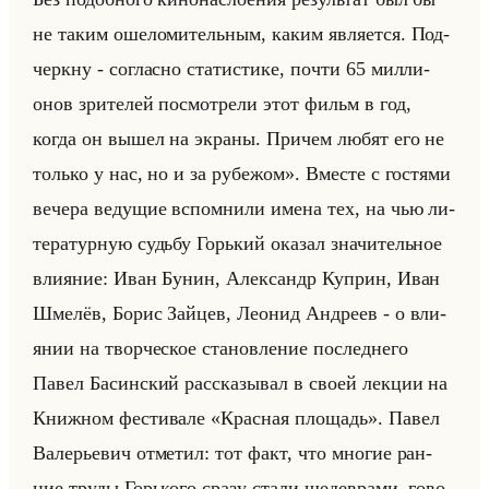
не таким оше­ло­ми­тельным, каким яв­ля­ет­ся. Под­
черк­ну - со­глас­но ста­ти­сти­ке, почти 65 мил­ли­
онов зри­те­лей по­смот­ре­ли этот фильм в год,
когда он вышел на экра­ны. При­чем любят его не
только у нас, но и за ру­бе­жом». Вме­сте с го­стя­ми
ве­че­ра ве­ду­щие вспом­ни­ли имена тех, на чью ли­
те­ра­тур­ную судьбу Горький ока­зал зна­чи­тельное
вли­яние: Иван Бунин, Алек­сандр Куп­рин, Иван
Шме­лёв, Борис Зайцев, Лео­нид Ан­дре­ев - о вли­
янии на твор­че­ское ста­нов­ле­ние по­след­не­го
Павел Ба­син­ский рас­ска­зы­вал в своей лек­ции на
Книж­ном фе­сти­ва­ле «Красная площадь». Павел
Ва­ле­рье­вич от­ме­тил: тот факт, что мно­гие ран­
ние труды Горько­го сразу стали ше­дев­ра­ми, го­во­