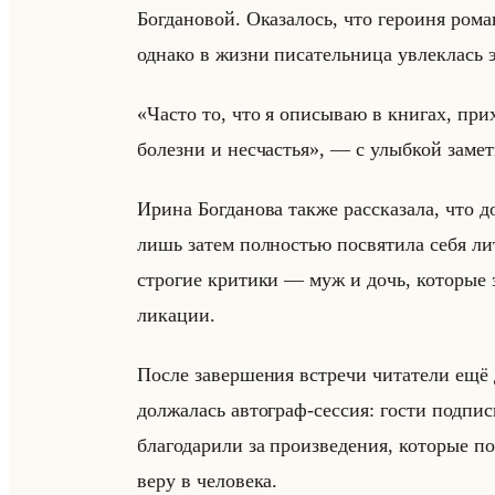
Бог­да­но­вой. Ока­за­лось, что ге­ро­иня ро­м
од­на­ко в жизни пи­са­тельни­ца увлек­лась
«Часто то, что я описываю в книгах, пр
болезни и несчастья», — с улыб­кой за­ме­т
Ирина Бог­да­но­ва также рас­ска­за­ла, что дол
лишь затем пол­но­стью по­свя­ти­ла себя ли­те
стро­гие кри­ти­ки — муж и дочь, ко­то­рые 
ли­ка­ции.
После за­вер­ше­ния встре­чи чи­та­те­ли ещё
дол­жа­лась ав­то­граф-сес­сия: гости под­пи­сы
бла­го­да­ри­ли за про­из­ве­де­ния, ко­то­рые п
веру в че­ло­ве­ка.