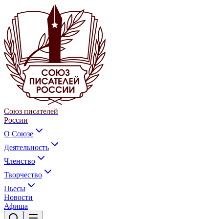
Союз писателей
России
О Союзе
Деятельность
Членство
Творчество
Пьесы
Новости
Афиша