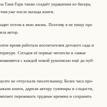
а­на Таня Горн также со­зда­ёт укра­ше­ния из би­се­ра,
 этим уже после вы­хо­да книги.
иходит потом в мою жизнь. Поэтому я не пишу про
и­ла автор.
­гое время ра­бо­та­ла вос­пи­та­те­лем дет­ско­го сада и
­ра­ту­ре. Се­год­ня её пер­вые чи­та­те­ли и самые
зна­ко­мят­ся с каж­дой новой ру­ко­пи­сью ещё до пуб­
 долго не от­пус­ка­ли пи­са­тельни­цу. Более часа про­
­ва­ли книги, да­ри­ли ав­то­ру су­ве­ни­ры и сла­до­сти,
о­мо­га­ют пе­ре­жи­вать труд­ные вре­ме­на и со­хра­нять