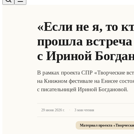
«Если не я, то к
прошла встреча
с Ириной Богда
В рамках проекта СПР «Творческие вст
на Книжном фестивале на Енисее состоя
с писательницей Ириной Богдановой.
·
29 июня 2026 г.
3
мин чтения
Материал проекта «
Творчески