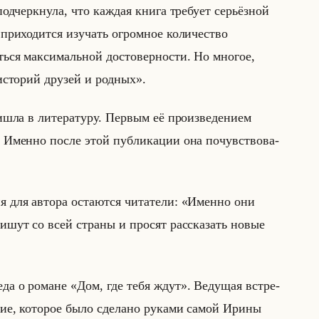
под­черк­ну­ла, что каж­дая книга тре­бу­ет се­рьёз­ной
о приходится изучать огромное количество
ться максимальной достоверности. Но многое,
историй друзей и родных».
­шла в ли­те­ра­ту­ру. Пер­вым её про­из­ве­де­ни­ем
е. Имен­но после этой пуб­ли­ка­ции она по­чув­ство­ва­
ия для ав­то­ра оста­ют­ся чи­та­те­ли: «Именно они
ишут со всей страны и просят рассказать новые
се­да о ро­мане «Дом, где тебя ждут». Ве­ду­щая встре­
­ние, ко­то­рое было сде­ла­но ру­ка­ми самой Ирины