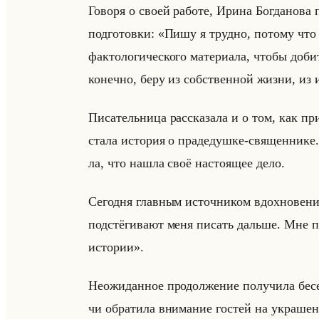
Го­во­ря о своей ра­бо­те, Ирина Бог­да­но­ва 
под­го­тов­ки: «Пишу я трудно, потому чт
фактологического материала, чтобы доби
конечно, беру из собственной жизни, из 
Пи­са­тельни­ца рас­ска­за­ла и о том, как при
стала ис­то­рия о пра­де­душ­ке-свя­щен­ни­к
ла, что нашла своё на­сто­ящее дело.
Се­год­ня глав­ным ис­точ­ни­ком вдох­но­ве­н
подстёгивают меня писать дальше. Мне п
истории».
Неожи­дан­ное про­дол­же­ние по­лу­чи­ла бе­
чи об­ра­ти­ла вни­ма­ние го­стей на укра­ше