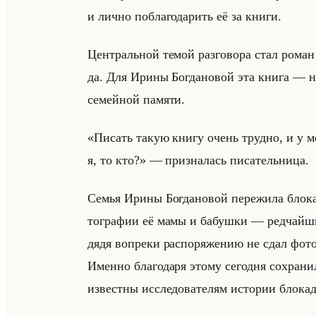
и лично по­бла­го­да­рить её за книги.
Цен­тральной темой раз­го­во­ра стал роман
да. Для Ирины Бог­да­но­вой эта книга — не т
се­мейной па­мя­ти.
«Писать такую книгу очень трудно, и у м
я, то кто?» — при­зна­лась пи­са­тельни­ца.
Семья Ирины Бог­да­но­вой пе­ре­жи­ла бло­
то­гра­фии её мамы и ба­буш­ки — ред­чайшие
дядя во­пре­ки рас­по­ря­же­нию не сдал фо­то
Имен­но бла­го­да­ря этому се­год­ня со­хра­н
из­вест­ны ис­сле­до­ва­те­лям ис­то­рии бло­кад