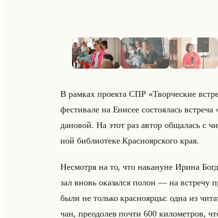
В рам­ках про­ек­та СПР «Творческие вст
фе­сти­ва­ле на Ени­сее со­сто­ялась встре­ч
да­но­вой. На этот раз автор об­ща­лась с чи­т
ной биб­лио­те­ке Крас­но­яр­ско­го края.
Несмот­ря на то, что на­ка­нуне Ирина Бог­да­
зал вновь ока­зал­ся полон — на встре­чу при
были не только крас­но­яр­цы: одна из чи­та­
чан, пре­одо­лев почти 600 ки­ло­мет­ров, что