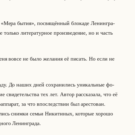
 «Мера бытия», по­свя­щён­ный бло­ка­де Ле­нин­гра­
олько ли­те­ра­тур­ное про­из­ве­де­ние, но и часть
еня вовсе не было желания её писать. Но если не
ка­ду. До наших дней со­хра­ни­лись уни­кальные фо­
 сви­де­тельства тех лет. Автор рас­ска­за­ла, что её
­ап­па­рат, за что впо­след­ствии был аре­сто­ван.
и­лись сним­ки семьи Ни­ки­ти­ных, ко­то­рые хо­ро­шо
­но­го Ле­нин­гра­да.