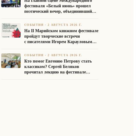
На главной сцене Международного
фестиваля «Белый июнь» прошел
поэтический вечер, объединивший
авторов Союза писателей России
СОБЫТИЯ
·
2 АВГУСТА 2026 Г.
На II Марийском книжном фестивале
пройдут творческие встречи
с писателями Игорем Карауловым
и Платоном Бесединым
СОБЫТИЯ
·
2 АВГУСТА 2026 Г.
Кто помог Евгению Петрову стать
классиком? Сергей Беляков
прочитал лекцию на фестивале
«Белый июнь»