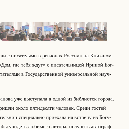
1
/
10
· нажмите для просмотра
речи с писателями в регионах России» на Книж­ном
а «Дом, где тебя ждут» с пи­са­тельни­цей Ири­ной Бог­
а­те­ля­ми в Го­су­дар­ствен­ной уни­вер­сальной на­уч­
но­ва уже вы­сту­па­ла в одной из биб­лио­тек го­ро­да,
­шли около пя­ти­де­ся­ти че­ло­век. Среди го­стей
тельниц спе­ци­ально при­еха­ла на встре­чу из Бо­гу­
бы уви­деть лю­би­мо­го ав­то­ра, по­лу­чить ав­то­граф